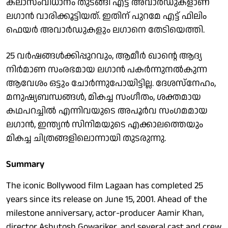
കലാസംവിധാനം തുടങ്ങി എട്ട് അവാര്‍ഡുകളാണ്
ലഗാന്‍ വാരിക്കൂട്ടിയത്. ഇതിന് പുറമേ എട്ട് ഫിലിം
ഫെയര്‍ അവാര്‍ഡുകളും ലഗാനെ തേടിയെത്തി.
25 വര്‍ഷങ്ങള്‍ക്കിപ്പുറവും, ആമീര്‍ ഖാന്റെ ആദ്യ
നിര്‍മാണ സംരഭമായ ലഗാന്‍ പകര്‍ന്നുനല്‍കുന്ന
ആവേശം ഒട്ടും ചോര്‍ന്നുപോയിട്ടില്ല. ദേശസ്‌നേഹം,
മനുഷ്യബന്ധങ്ങള്‍, മികച്ച സംഗീതം, ശക്തമായ
കഥപറച്ചില്‍ എന്നിവയുടെ അപൂര്‍വ സംഗമമായ
ലഗാന്‍, ഇന്ത്യന്‍ സിനിമയുടെ എക്കാലത്തെയും
മികച്ച ചിത്രങ്ങളിലൊന്നായി തുടരുന്നു.
Summary
The iconic Bollywood film Lagaan has completed 25
years since its release on June 15, 2001. Ahead of the
milestone anniversary, actor-producer Aamir Khan,
director Ashutosh Gowariker, and several cast and crew