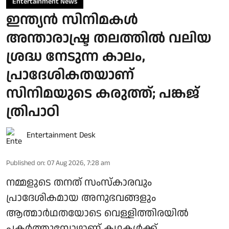
Entertainment News
ഇന്ത്യൻ സിനിമകൾ
അന്താരാഷ്ട്ര തലത്തിൽ വലിയ
ശ്രദ്ധ നേടുന്ന കാലം,
പ്രാദേശികതയാണ്
സിനിമയുടെ കരുത്ത്; പങ്കജ്
ത്രിപാഠി
Entertainment Desk
Published on
:
07 Aug 2026, 7:28 am
നമ്മളുടെ തനത് സംസ്കാരവും
പ്രാദേശികമായ അനുഭവങ്ങളും
ആത്മാർഥതയോടെ വെള്ളിത്തിരയിൽ
പകർത്തുമ്പോഴാണ് കഥകൾക്ക്