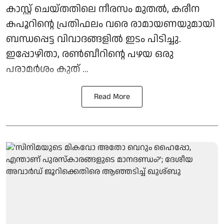
കാസ്റ്റ് ചെയ്തതിലെ നീരസം മുതൽ, കരീന
കപൂറിന്റെ പ്രതിഫലം വരെ രാമായണയുമായി
ബന്ധപ്പെട്ട വിവാദങ്ങളിൽ ഇടം പിടിച്ചു.
ഇപ്പോഴിതാ, രൺബീറിന്റെ പഴയ ഒരു
പരാമർശം കുത് ...
Read More