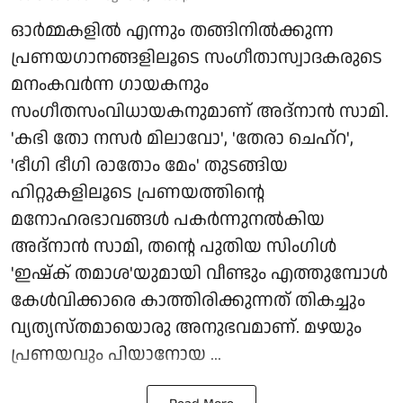
ഓർമ്മകളിൽ എന്നും തങ്ങിനിൽക്കുന്ന
പ്രണയഗാനങ്ങളിലൂടെ സംഗീതാസ്വാദകരുടെ
മനംകവർന്ന ഗായകനും
സംഗീതസംവിധായകനുമാണ് അദ്നാൻ സാമി.
'കഭി തോ നസർ മിലാവോ', 'തേരാ ചെഹ്റ',
'ഭീഗി ഭീഗി രാതോം മേം' തുടങ്ങിയ
ഹിറ്റുകളിലൂടെ പ്രണയത്തിന്റെ
മനോഹരഭാവങ്ങൾ പകർന്നുനൽകിയ
അദ്നാൻ സാമി, തന്റെ പുതിയ സിംഗിൾ
'ഇഷ്ക് തമാശ'യുമായി വീണ്ടും എത്തുമ്പോൾ
കേൾവിക്കാരെ കാത്തിരിക്കുന്നത് തികച്ചും
വ്യത്യസ്തമായൊരു അനുഭവമാണ്. മഴയും
പ്രണയവും പിയാനോയ ...