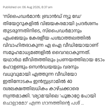
Published on
:
06 Aug 2026, 8:37 am
'സ്‌പൈഡർമാൻ: ബ്രാൻഡ് ന്യൂ ഡേ'
തിയേറ്ററുകളിൽ വിജയകരമായി പ്രദർശനം
തുടരുന്നതിനിടെ, സ്പൈഡർമാനും
എംജെയും കേരളീയ പശ്ചാത്തലത്തിൽ
വിവാഹിതരാകുന്ന എ ഐ വീഡിയോയാണ്
സമൂഹമാധ്യമങ്ങളിൽ വൈറലാകുന്നത്.
യഥാർഥ ജീവിതത്തിലും പ്രണയത്തിലായ ടോം
ഹോളണ്ടും സെൻഡയയും വരനും
വധുവുമായി എത്തുന്ന വീഡിയോ
ഇതിനോടകം ഇൻസ്റ്റഗ്രാമിൽ 40
ദശലക്ഷത്തിലധികം കാഴ്ചക്കാരെ
സ്വന്തമാക്കി. 'ശ്യാമ'യിലെ 'പൂങ്കാറ്റേ പോയി
ചൊല്ലാമോ' എന്ന ഗാനത്തിന്റെ പശ് ...