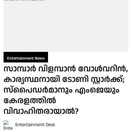
Entertainment News
സാമ്പാർ വിളമ്പാൻ വോൾവറിൻ,
കാര്യസ്ഥനായി ടോണി സ്റ്റാർക്ക്;
സ്പൈഡർമാനും എംജെയും
കേരളത്തിൽ
വിവാഹിതരായാൽ?
Entertainment Desk