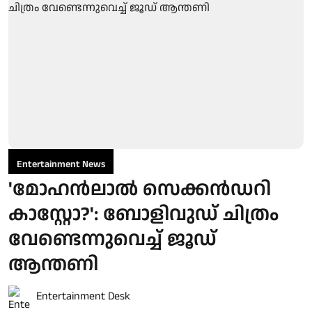
Entertainment News
'മോഹൻലാൽ സെക്കൻഡറി
കാസ്റ്റോ?': ബോളിവുഡ് ചിത്രം
വേണ്ടെന്നുവെച്ച് ജൂഡ്
ആന്തണി
Entertainment Desk