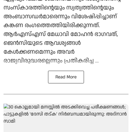
സംസ്കാരത്തിന്റെയും സ്വത്വത്തിന്റെയും
അംബാസഡർമാരെന്നും വിശേഷിപ്പിച്ചാണ്
കങ്കണ രംഗത്തെത്തിയിരിക്കുന്നത്.
ആർഎസ്എസ് മേധാവി മോഹൻ ഭാഗവത്,
ജെൻസിയുടെ ആവശ്യങ്ങൾ
കേൾക്കണമെന്നും അവർ
രാജ്യവിരുദ്ധരല്ലെന്നും പ്രതികരിച്ച ...
Read More