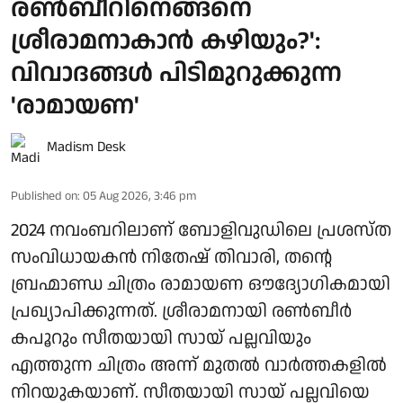
രൺബീറിനെങ്ങനെ
ശ്രീരാമനാകാൻ കഴിയും?':
വിവാദങ്ങൾ പിടിമുറുക്കുന്ന
'രാമായണ'
Madism Desk
Published on
:
05 Aug 2026, 3:46 pm
2024 നവംബറിലാണ് ബോളിവുഡിലെ പ്രശസ്ത
സംവിധായകൻ നിതേഷ് തിവാരി, തന്റെ
ബ്രഹ്മാണ്ഡ ചിത്രം രാമായണ ഔദ്യോഗികമായി
പ്രഖ്യാപിക്കുന്നത്. ശ്രീരാമനായി രൺബീർ
കപൂറും സീതയായി സായ് പല്ലവിയും
എത്തുന്ന ചിത്രം അന്ന് മുതൽ വാർത്തകളിൽ
നിറയുകയാണ്. സീതയായി സായ് പല്ലവിയെ