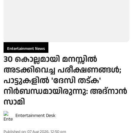
Entertainment News
30 കൊല്ലമായി മനസ്സിൽ
അടക്കിവെച്ച പരീക്ഷണങ്ങൾ;
പാട്ടുകളിൽ 'ദേസി തട്ക'
നിർബന്ധമായിരുന്നു: അദ്നാൻ
സാമി
Entertainment Desk
Published on
:
07 Aug 2026, 12:50 pm