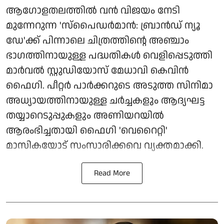
ആഗോളതലത്തിൽ വൻ വിജയം നേടി
മുന്നേറുന്ന 'സ്‌പൈഡർമാൻ: ബ്രാൻഡ് ന്യൂ
ഡേ'ക്ക് പിന്നാലെ ചിത്രത്തിന്റെ അഞ്ചാം
ഭാഗത്തിനായുള്ള പദ്ധതികൾ വെളിപ്പെടുത്തി
മാർവൽ സ്റ്റുഡിയോസ് മേധാവി കെവിൻ
ഫൈഗി. പീറ്റർ പാർക്കറുടെ അടുത്ത സിനിമാ
അധ്യായത്തിനായുള്ള ചർച്ചകളും ആദ്യഘട്ട
തയ്യാറെടുപ്പുകളും അണിയറയിൽ
ആരംഭിച്ചതായി ഫൈഗി 'വെറൈറ്റി'
മാസികയോട് സംസാരിക്കവെ വ്യക്തമാക്കി.
Read More