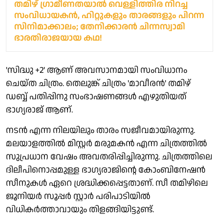
തമിഴ് ഗ്രാമീണതയാൽ വെള്ളിത്തിര നിറച്ച
സംവിധായകൻ, ഹിറ്റുകളും താരങ്ങളും പിറന്ന
സിനിമാക്കാലം; തേനിക്കാരൻ ചിന്നസ്വാമി
ഭാരതിരാജയായ കഥ!
'സിദ്ധു +2' ആണ് അവസാനമായി സംവിധാനം
ചെയ്ത ചിത്രം. തെലുങ്ക് ചിത്രം 'മാവീരൻ' തമിഴ്
ഡബ്ബ് പതിപ്പിനു സംഭാഷണങ്ങൾ എഴുതിയത്
ഭാഗ്യരാജ് ആണ്.
നടൻ എന്ന നിലയിലും താരം സജീവമായിരുന്നു.
മലയാളത്തിൽ മിസ്റ്റർ മരുമകൻ എന്ന ചിത്രത്തിൽ
സുപ്രധാന വേഷം അവതരിപ്പിച്ചിരുന്നു. ചിത്രത്തിലെ
ദിലീപിനൊപ്പമുള്ള ഭാഗ്യരാജിന്റെ കോംബിനേഷൻ
സീനുകൾ ഏറെ ശ്രദ്ധിക്കപ്പെട്ടതാണ്. സീ തമിഴിലെ
ജൂനിയർ സൂപ്പർ സ്റ്റാർ പരിപാടിയിൽ
വിധികർത്താവായും തിളങ്ങിയിട്ടുണ്ട്.