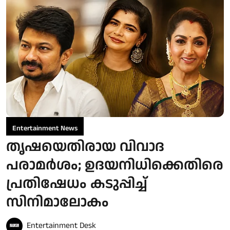
Entertainment News
തൃഷയെതിരായ വിവാദ
പരാമർശം; ഉദയനിധിക്കെതിരെ
പ്രതിഷേധം കടുപ്പിച്ച്
സിനിമാലോകം
Entertainment Desk