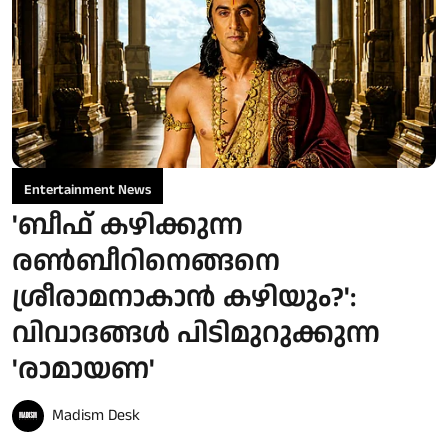
Entertainment News
'ബീഫ് കഴിക്കുന്ന
രൺബീറിനെങ്ങനെ
ശ്രീരാമനാകാൻ കഴിയും?':
വിവാദങ്ങൾ പിടിമുറുക്കുന്ന
'രാമായണ'
Madism Desk