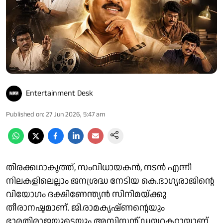
Entertainment Desk
Published on
:
27 Jun 2026, 5:47 am
തിരക്കഥാകൃത്ത്, സംവിധായകൻ, നടൻ എന്നീ
നിലകളിലെല്ലാം ജനശ്രദ്ധ നേടിയ കെ.ഭാഗ്യരാജിന്റെ
വിയോഗം ദക്ഷിണേന്ത്യൻ സിനിമയ്ക്കു
തീരാനഷ്ടമാണ്. ജി.രാമകൃഷ്ണന്റെയും
ഭാരതിരാജയുടെയും അസിസ്റ്റന്റ് ഡയറക്ടറായാണ്