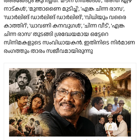
അരങ്ങേറ്റം കുറിച്ചത്. 'മൗന ഗീതങ്ങൾ', 'അന്ത ഏഴ്
നാട്കൾ', 'മുന്താണൈ മുടിച്ച്', 'എങ്ക ചിന്ന രാസ',
'ഡാർലിങ് ഡാർലിങ് ഡാർലിങ്', 'വിധിയും വരൈ
കാത്തിറ്', 'ധാവണി കനവുഗൾ', 'ചിന്ന വീട്', 'എങ്ക
ചിന്ന രാസ' തുടങ്ങി ശ്രദ്ധേയമായ ഒട്ടേറെ
സിനിമകളുടെ സംവിധായകൻ. ഇതിനിടെ നിർമാണ
രംഗത്തും താരം സജീവമായിരുന്നു