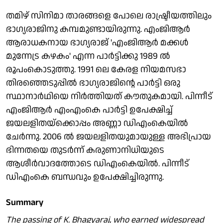
തമിഴ് സിനിമാ താരങ്ങളെ പോലെ രാഷ്ട്രീയത്തിലും
ഭാഗ്യരാജിനു കമ്പമുണ്ടായിരുന്നു. എംജിആർ
ആരാധകനായ ഭാഗ്യരാജ് 'എംജിആർ മക്കൾ
മുന്നേട്ര കഴകം' എന്ന പാർട്ടിക്കു 1989 ൽ
രൂപംകൊടുത്തു. 1991 ലെ കേരള നിയമസഭാ
തിരഞ്ഞെടുപ്പിൽ ഭാഗ്യരാജിന്റെ പാർട്ടി ഒരു
സ്ഥാനാർഥിയെ നിർത്തിയത് കൗതുകമായി. പിന്നീട്
എംജിആർ എംഎംകെ പാർട്ടി ഉപേക്ഷിച്ച്
ജയലളിതയ്‌ക്കൊപ്പം അണ്ണാ ഡിഎംകെയിൽ
ചേർന്നു. 2006 ൽ ജയലളിതയുമായുള്ള അഭിപ്രായ
ഭിന്നതയെ തുടർന്ന് കരുണാനിധിയുടെ
ആശീർവാദത്തോടെ ഡിഎംകെയിൽ. പിന്നീട്
ഡിഎംകെ ബന്ധവും ഉപേക്ഷിച്ചിരുന്നു.
Summary
The passing of K. Bhagyaraj, who earned widespread