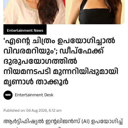
Entertainment News
'എന്റെ ചിത്രം ഉപയോഗിച്ചാൽ
വിവരമറിയും'; ഡീപ്‌ഫേക്ക്
ദുരുപയോഗത്തിൽ
നിയമനടപടി മുന്നറിയിപ്പുമായി
മൃണാൾ താക്കൂർ
Entertainment Desk
Published on
:
04 Aug 2026, 6:12 am
ആർട്ടിഫിഷ്യൽ ഇന്റലിജൻസ് (AI) ഉപയോഗിച്ച്