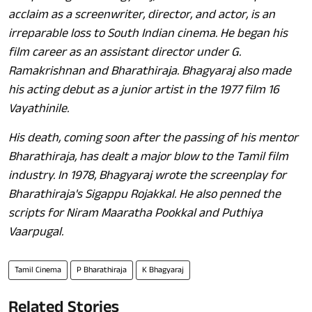
acclaim as a screenwriter, director, and actor, is an
irreparable loss to South Indian cinema. He began his
film career as an assistant director under G.
Ramakrishnan and Bharathiraja. Bhagyaraj also made
his acting debut as a junior artist in the 1977 film
16
Vayathinile
.
His death, coming soon after the passing of his mentor
Bharathiraja, has dealt a major blow to the Tamil film
industry. In 1978, Bhagyaraj wrote the screenplay for
Bharathiraja's
Sigappu Rojakkal
. He also penned the
scripts for
Niram Maaratha Pookkal
and
Puthiya
Vaarpugal
.
Tamil Cinema
P Bharathiraja
K Bhagyaraj
Related Stories