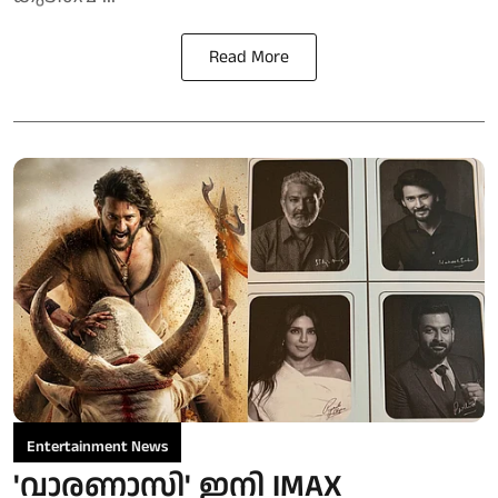
Read More
Entertainment News
'വാരണാസി' ഇനി IMAX