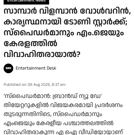
Entertainment News
സാമ്പാർ വിളമ്പാൻ വോൾവറിൻ,
കാര്യസ്ഥനായി ടോണി സ്റ്റാർക്ക്;
സ്പൈഡർമാനും എം.ജെയും
കേരളത്തിൽ
വിവാഹിതരായാൽ?
Entertainment Desk
Published on
:
06 Aug 2026, 8:37 am
'സ്‌പൈഡർമാൻ: ബ്രാൻഡ് ന്യൂ ഡേ'
തിയേറ്ററുകളിൽ വിജയകരമായി പ്രദർശനം
തുടരുന്നതിനിടെ, സ്പൈഡർമാനും
എംജെയും കേരളീയ പശ്ചാത്തലത്തിൽ
വിവാഹിതരാകുന്ന എ ഐ വീഡിയോയാണ്