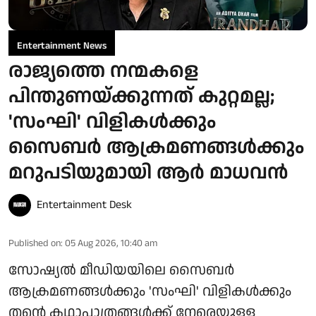
Entertainment News
രാജ്യത്തെ നന്മകളെ
പിന്തുണയ്ക്കുന്നത് കുറ്റമല്ല;
'സംഘി' വിളികൾക്കും
സൈബർ ആക്രമണങ്ങൾക്കും
മറുപടിയുമായി ആർ മാധവൻ
Entertainment Desk
Published on
:
05 Aug 2026, 10:40 am
സോഷ്യൽ മീഡിയയിലെ സൈബർ
ആക്രമണങ്ങൾക്കും 'സംഘി' വിളികൾക്കും
തന്റെ കഥാപാത്രങ്ങൾക്ക് നേരെയുള്ള