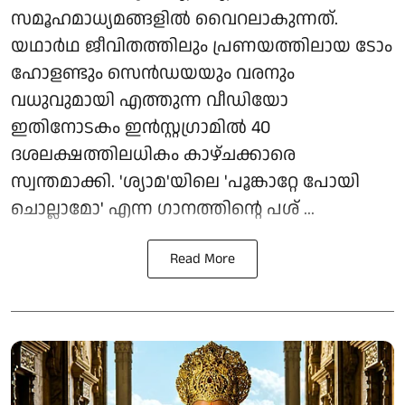
സമൂഹമാധ്യമങ്ങളിൽ വൈറലാകുന്നത്.
യഥാർഥ ജീവിതത്തിലും പ്രണയത്തിലായ ടോം
ഹോളണ്ടും സെൻഡയയും വരനും
വധുവുമായി എത്തുന്ന വീഡിയോ
ഇതിനോടകം ഇൻസ്റ്റഗ്രാമിൽ 40
ദശലക്ഷത്തിലധികം കാഴ്ചക്കാരെ
സ്വന്തമാക്കി. 'ശ്യാമ'യിലെ 'പൂങ്കാറ്റേ പോയി
ചൊല്ലാമോ' എന്ന ഗാനത്തിന്റെ പശ് ...
Read More