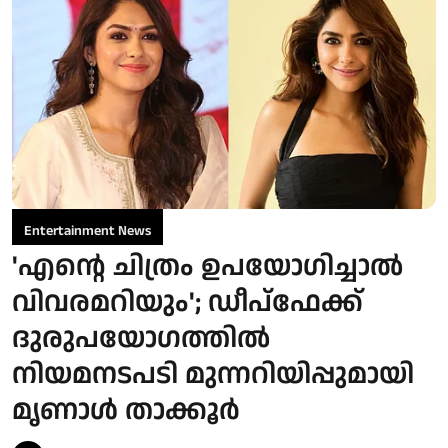
Entertainment News
'എന്റെ ചിത്രം ഉപയോഗിച്ചാൽ
വിവരമറിയും'; ഡീപ്‌ഫേക്ക്
ദുരുപയോഗത്തിൽ
നിയമനടപടി മുന്നറിയിപ്പുമായി
മൃണാൾ താക്കൂർ