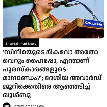
Entertainment News
'സിനിമയുടെ മികവോ അതോ
വെറും ഹൈപ്പോ, എന്താണ്
പുരസ്‌കാരങ്ങളുടെ
മാനദണ്ഡം?'; ദേശീയ അവാർഡ്
ജൂറിക്കെതിരെ ആഞ്ഞടിച്ച്
ഖുശ്ബു
Entertainment Desk