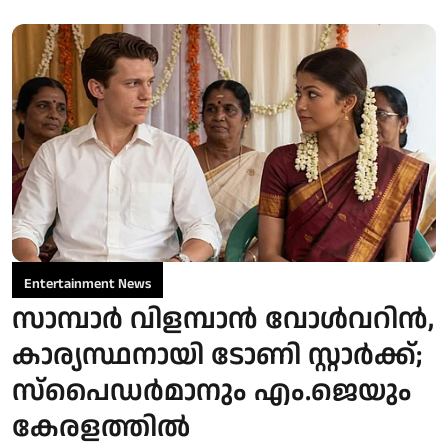
Entertainment News
സാമ്പാർ വിളമ്പാൻ വോൾവറിൻ,
കാര്യസ്ഥനായി ടോണി സ്റ്റാർക്ക്;
സ്പൈഡർമാനും എം.ജെയും
കേരളത്തിൽ