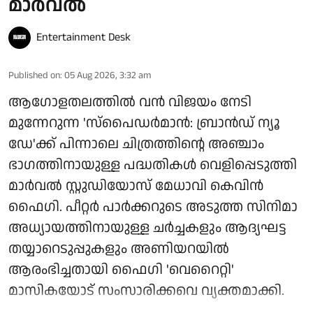
മാർവൽ
Entertainment Desk
Published on
:
05 Aug 2026, 3:32 am
ആഗോളതലത്തിൽ വൻ വിജയം നേടി
മുന്നേറുന്ന 'സ്‌പൈഡർമാൻ: ബ്രാൻഡ് ന്യൂ
ഡേ'ക്ക് പിന്നാലെ ചിത്രത്തിന്റെ അഞ്ചാം
ഭാഗത്തിനായുള്ള പദ്ധതികൾ വെളിപ്പെടുത്തി
മാർവൽ സ്റ്റുഡിയോസ് മേധാവി കെവിൻ
ഫൈഗി. പീറ്റർ പാർക്കറുടെ അടുത്ത സിനിമാ
അധ്യായത്തിനായുള്ള ചർച്ചകളും ആദ്യഘട്ട
തയ്യാറെടുപ്പുകളും അണിയറയിൽ
ആരംഭിച്ചതായി ഫൈഗി 'വെറൈറ്റി'
മാസികയോട് സംസാരിക്കവെ വ്യക്തമാക്കി.