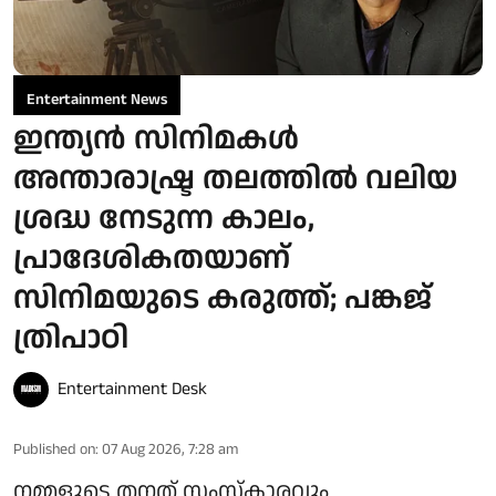
Entertainment News
ഇന്ത്യൻ സിനിമകൾ
അന്താരാഷ്ട്ര തലത്തിൽ വലിയ
ശ്രദ്ധ നേടുന്ന കാലം,
പ്രാദേശികതയാണ്
സിനിമയുടെ കരുത്ത്; പങ്കജ്
ത്രിപാഠി
Entertainment Desk
Published on
:
07 Aug 2026, 7:28 am
നമ്മളുടെ തനത് സംസ്കാരവും