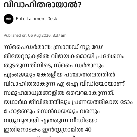
വിവാഹിതരായാൽ?
Entertainment Desk
Published on
:
06 Aug 2026, 8:37 am
'സ്‌പൈഡർമാൻ: ബ്രാൻഡ് ന്യൂ ഡേ'
തിയേറ്ററുകളിൽ വിജയകരമായി പ്രദർശനം
തുടരുന്നതിനിടെ, സ്പൈഡർമാനും
എംജെയും കേരളീയ പശ്ചാത്തലത്തിൽ
വിവാഹിതരാകുന്ന എ ഐ വീഡിയോയാണ്
സമൂഹമാധ്യമങ്ങളിൽ വൈറലാകുന്നത്.
യഥാർഥ ജീവിതത്തിലും പ്രണയത്തിലായ ടോം
ഹോളണ്ടും സെൻഡയയും വരനും
വധുവുമായി എത്തുന്ന വീഡിയോ
ഇതിനോടകം ഇൻസ്റ്റഗ്രാമിൽ 40