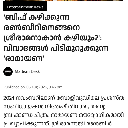
Entertainment News
'ബീഫ് കഴിക്കുന്ന
രൺബീറിനെങ്ങനെ
ശ്രീരാമനാകാൻ കഴിയും?':
വിവാദങ്ങൾ പിടിമുറുക്കുന്ന
'രാമായണ'
Madism Desk
Published on
:
05 Aug 2026, 3:46 pm
2024 നവംബറിലാണ് ബോളിവുഡിലെ പ്രശസ്ത
സംവിധായകൻ നിതേഷ് തിവാരി, തന്റെ
ബ്രഹ്മാണ്ഡ ചിത്രം രാമായണ ഔദ്യോഗികമായി
പ്രഖ്യാപിക്കുന്നത്. ശ്രീരാമനായി രൺബീർ