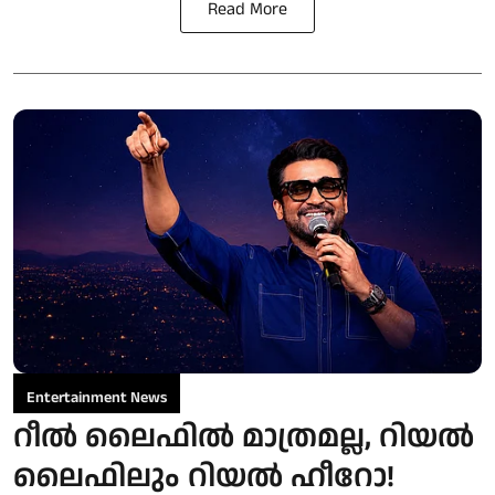
Read More
Entertainment News
റീൽ ലൈഫിൽ മാത്രമല്ല, റിയൽ
ലൈഫിലും റിയൽ ഹീറോ!