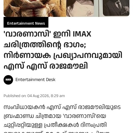
Entertainment News
'വാരണാസി' ഇനി IMAX
ചരിത്രത്തിന്റെ ഭാഗം;
നിർണായക പ്രഖ്യാപനവുമായി
എസ് എസ് രാജമൗലി
Entertainment Desk
Published on
:
04 Aug 2026, 8:29 am
സംവിധായകൻ എസ് എസ് രാജമൗലിയുടെ
ബ്രഹ്മാണ്ഡ ചിത്രമായ 'വാരണാസി'യെ
ചുറ്റിപ്പറ്റിയുള്ള പ്രതീക്ഷകൾ ദിനംപ്രതി