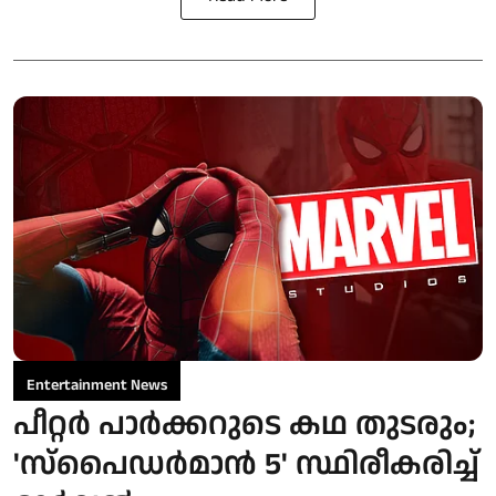
Entertainment News
പീറ്റർ പാർക്കറുടെ കഥ തുടരും;
'സ്‌പൈഡർമാൻ 5' സ്ഥിരീകരിച്ച്