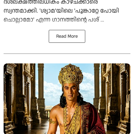
ദശലക്ഷത്തിലധികം കാഴ്ചക്കാരെ
സ്വന്തമാക്കി. 'ശ്യാമ'യിലെ 'പൂങ്കാറ്റേ പോയി
ചൊല്ലാമോ' എന്ന ഗാനത്തിന്റെ പശ് ...
Read More