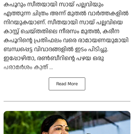
കപൂറും സീതയായി സായ് പല്ലവിയും
എത്തുന്ന ചിത്രം അന്ന് മുതൽ വാർത്തകളിൽ
നിറയുകയാണ്. സീതയായി സായ് പല്ലവിയെ
കാസ്റ്റ് ചെയ്തതിലെ നീരസം മുതൽ, കരീന
കപൂറിന്റെ പ്രതിഫലം വരെ രാമായണയുമായി
ബന്ധപ്പെട്ട വിവാദങ്ങളിൽ ഇടം പിടിച്ചു.
ഇപ്പോഴിതാ, രൺബീറിന്റെ പഴയ ഒരു
പരാമർശം കുത് ...
Read More