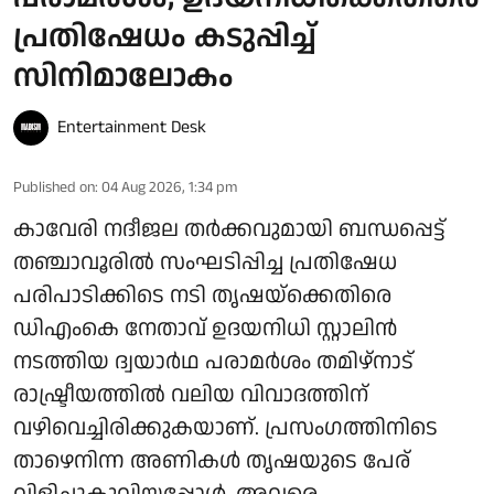
പ്രതിഷേധം കടുപ്പിച്ച്
സിനിമാലോകം
Entertainment Desk
Published on
:
04 Aug 2026, 1:34 pm
കാവേരി നദീജല തർക്കവുമായി ബന്ധപ്പെട്ട്
തഞ്ചാവൂരിൽ സംഘടിപ്പിച്ച പ്രതിഷേധ
പരിപാടിക്കിടെ നടി തൃഷയ്‌ക്കെതിരെ
ഡിഎംകെ നേതാവ് ഉദയനിധി സ്റ്റാലിൻ
നടത്തിയ ദ്വയാർഥ പരാമർശം തമിഴ്‌നാട്
രാഷ്ട്രീയത്തിൽ വലിയ വിവാദത്തിന്
വഴിവെച്ചിരിക്കുകയാണ്. പ്രസംഗത്തിനിടെ
താഴെനിന്ന അണികൾ തൃഷയുടെ പേര്