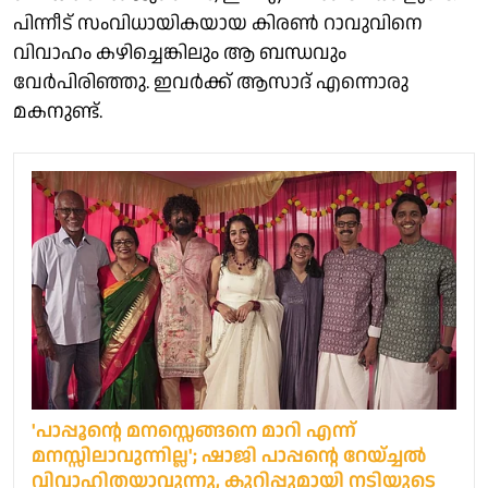
പിന്നീട് സംവിധായികയായ കിരണ്‍ റാവുവിനെ
വിവാഹം കഴിച്ചെങ്കിലും ആ ബന്ധവും
വേര്‍പിരിഞ്ഞു. ഇവര്‍ക്ക് ആസാദ് എന്നൊരു
മകനുണ്ട്.
'പാപ്പൂന്റെ മനസ്സെങ്ങനെ മാറി എന്ന്
മനസ്സിലാവുന്നില്ല'; ഷാജി പാപ്പന്റെ റേയ്ച്ചൽ
വിവാഹിതയാവുന്നു, കുറിപ്പുമായി നടിയുടെ