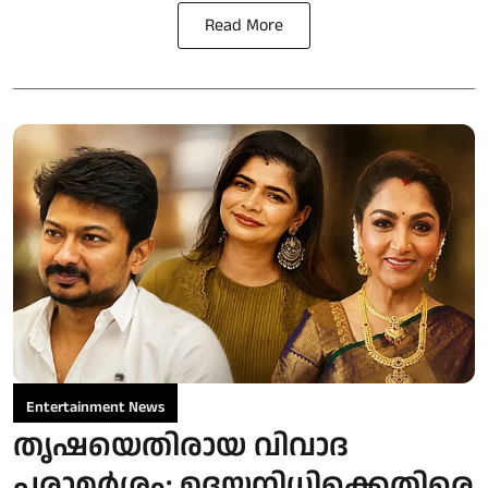
Read More
Entertainment News
തൃഷയെതിരായ വിവാദ
പരാമർശം; ഉദയനിധിക്കെതിരെ