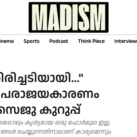
inema
Sports
Podcast
Think Piece
Interview
ിച്ചടിയായി..."
്റെ പരാജയകാരണം
ൈജു കുറുപ്പ്
ലപ്പോഴും കൃത്യമായ ഒരു ഫോർമുല ഇല്ല,
ങ്ങൾ ചെയ്യുന്നതിനാലാണ് കാര്യമെന്നും