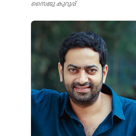
സൈജു കുറുപ്പ്