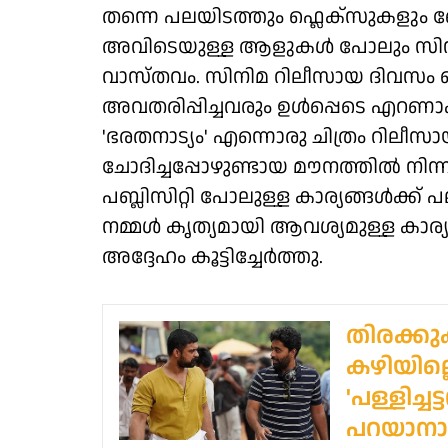
തന്നെ പലയിടത്തും ഫ്ലെക്സുകളും ബ
അവിടെയുള്ള ആളുകൾ പോലും സിനിമയ
വാസ്തവം. സിനിമ റിലീസായ ദിവസം ഞ
അവതരിപ്പിച്ചവരും ഉൾപ്പെടെ എറണ
'ഭരതനാട്യം' എന്നൊരു ചിത്രം റിലീസാ
ചോദിച്ചപ്പോഴുണ്ടായ മൗനത്തിൽ നിന്
പബ്ലിസിറ്റി പോലുള്ള കാര്യങ്ങൾക്ക്
നമ്മൾ കൃത്യമായി ആവശ്യമുള്ള കാര്യ
അദ്ദേഹം കൂട്ടിച്ചേർത്തു.
തിരക്കു
കഴിയില്ല
'പള്ളിച്ചട
പറയാനാ