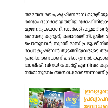
അതേസമയം, കൃഷ്ണദാസ് മുരളിയുടെ 
രണ്ടാം ഭാഗമായെത്തിയ 'മോഹിനിയാട്ട
മുന്നേറുകയാണ്. ഡാർക്ക് ഹ്യൂമറിന്
സൈജു കുറുപ്പ്, കലാരഞ്ജിനി, ശ്രീജ ര
പൊതുവാൾ, സ്വാതി ദാസ് പ്രഭു, ജിന
രാധാകൃഷ്ണൻ തുടങ്ങിയവരുടെ അഭിന
പ്രതികരണമാണ് ലഭിക്കുന്നത്. കൂടാ
ജഗദീഷ്, വിനയ് ഫോർട്ട് എന്നിവർ ക
നർമാനുഭവം അസാധ്യമാണെന്നാണ് 
'ഇവളുമാർ
പ്രഖ്യാ
ബോധങ്