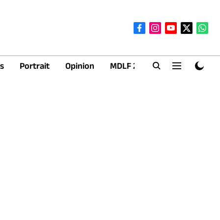
s
Portrait
Opinion
MDLF 2026