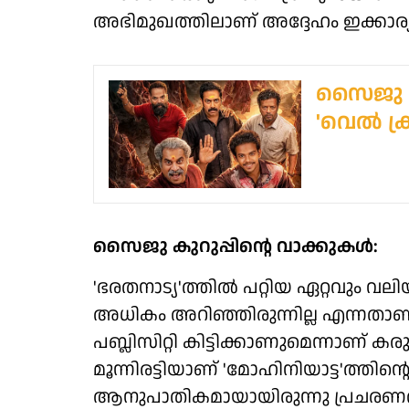
അഭിമുഖത്തിലാണ് അദ്ദേഹം ഇക്കാര്
സൈജു കുറ
'വെല്‍ ക
സൈജു കുറുപ്പിന്റെ വാക്കുകൾ:
'ഭരതനാട്യ'ത്തിൽ പറ്റിയ ഏറ്റവും വ
അധികം അറിഞ്ഞിരുന്നില്ല എന്നതാണ
പബ്ലിസിറ്റി കിട്ടിക്കാണുമെന്നാണ് 
മൂന്നിരട്ടിയാണ് 'മോഹിനിയാട്ട'ത്തിന്റെ
ആനുപാതികമായായിരുന്നു പ്രചരണത്ത