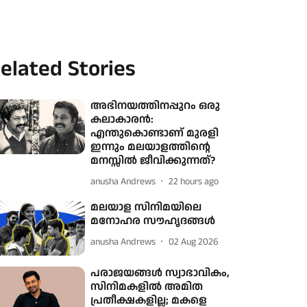
elated Stories
അഭിനയത്തിനപ്പുറം ഒരു
കലാകാരൻ:
എന്തുകൊണ്ടാണ് മുരളി
ഇന്നും മലയാളത്തിന്റെ
മനസ്സിൽ ജീവിക്കുന്നത്?
anusha Andrews
22 hours ago
മലയാള സിനിമയിലെ
മനോഹര സൗഹൃദങ്ങൾ
anusha Andrews
02 Aug 2026
പരാജയങ്ങൾ സ്വാഭാവികം,
സിനിമകളിൽ അമിത
പ്രതീക്ഷകളില്ല; മകളെ