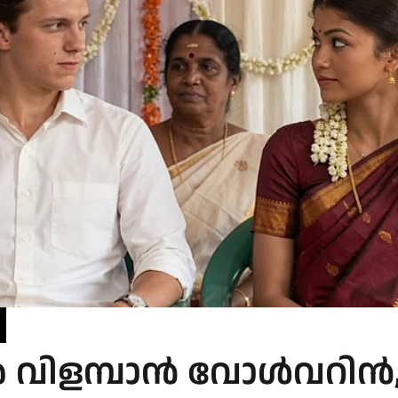
ർ വിളമ്പാൻ വോൾവറിൻ