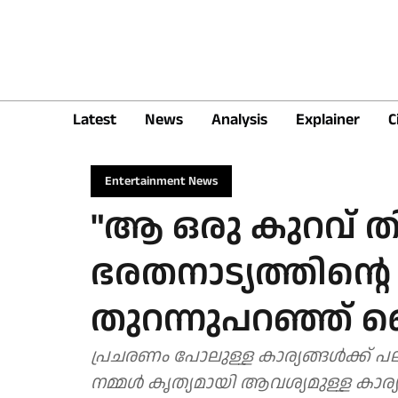
Latest
News
Analysis
Explainer
C
Entertainment News
"ആ ഒരു കുറവ് തിര
ഭരതനാട്യത്തിന
തുറന്നുപറഞ്ഞ് സ
പ്രചരണം പോലുള്ള കാര്യങ്ങൾക്ക് പ
നമ്മൾ കൃത്യമായി ആവശ്യമുള്ള കാര്യ