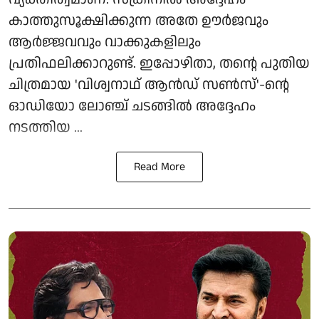
കാത്തുസൂക്ഷിക്കുന്ന അതേ ഊർജവും
ആർജ്ജവവും വാക്കുകളിലും
പ്രതിഫലിക്കാറുണ്ട്. ഇപ്പോഴിതാ, തന്റെ പുതിയ
ചിത്രമായ 'വിശ്വനാഥ് ആൻഡ് സൺസ്'-ന്റെ
ഓഡിയോ ലോഞ്ച് ചടങ്ങിൽ അദ്ദേഹം
നടത്തിയ ...
Read More