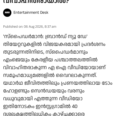
വിവാഹിതരായാൽ?
Entertainment Desk
Published on
:
06 Aug 2026, 8:37 am
'സ്‌പൈഡർമാൻ: ബ്രാൻഡ് ന്യൂ ഡേ'
തിയേറ്ററുകളിൽ വിജയകരമായി പ്രദർശനം
തുടരുന്നതിനിടെ, സ്പൈഡർമാനും
എംജെയും കേരളീയ പശ്ചാത്തലത്തിൽ
വിവാഹിതരാകുന്ന എ ഐ വീഡിയോയാണ്
സമൂഹമാധ്യമങ്ങളിൽ വൈറലാകുന്നത്.
യഥാർഥ ജീവിതത്തിലും പ്രണയത്തിലായ ടോം
ഹോളണ്ടും സെൻഡയയും വരനും
വധുവുമായി എത്തുന്ന വീഡിയോ
ഇതിനോടകം ഇൻസ്റ്റഗ്രാമിൽ 40
ദശലക്ഷത്തിലധികം കാഴ്ചക്കാരെ