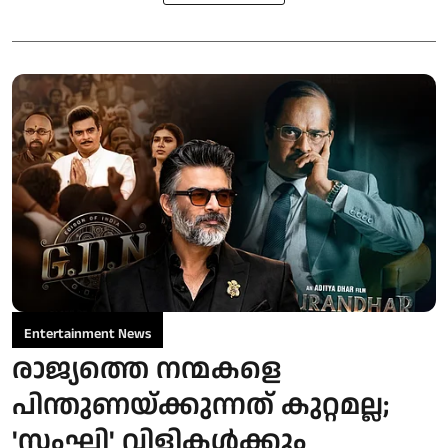
Entertainment News
രാജ്യത്തെ നന്മകളെ
പിന്തുണയ്ക്കുന്നത് കുറ്റമല്ല;
'സംഘി' വിളികൾക്കും