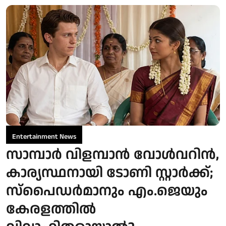
Entertainment News
സാമ്പാർ വിളമ്പാൻ വോൾവറിൻ,
കാര്യസ്ഥനായി ടോണി സ്റ്റാർക്ക്;
സ്പൈഡർമാനും എം.ജെയും
കേരളത്തിൽ