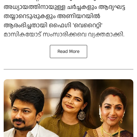
അധ്യായത്തിനായുള്ള ചർച്ചകളും ആദ്യഘട്ട
തയ്യാറെടുപ്പുകളും അണിയറയിൽ
ആരംഭിച്ചതായി ഫൈഗി 'വെറൈറ്റി'
മാസികയോട് സംസാരിക്കവെ വ്യക്തമാക്കി.
Read More