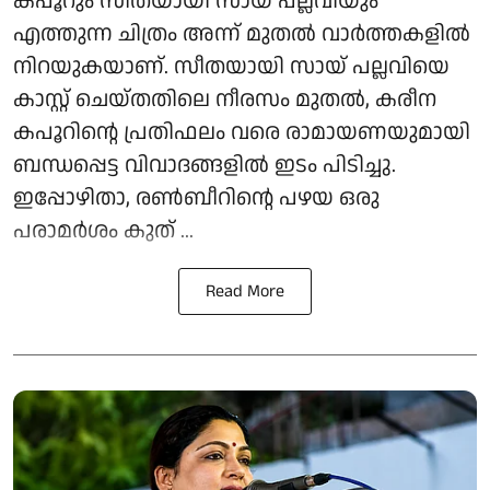
കപൂറും സീതയായി സായ് പല്ലവിയും
എത്തുന്ന ചിത്രം അന്ന് മുതൽ വാർത്തകളിൽ
നിറയുകയാണ്. സീതയായി സായ് പല്ലവിയെ
കാസ്റ്റ് ചെയ്തതിലെ നീരസം മുതൽ, കരീന
കപൂറിന്റെ പ്രതിഫലം വരെ രാമായണയുമായി
ബന്ധപ്പെട്ട വിവാദങ്ങളിൽ ഇടം പിടിച്ചു.
ഇപ്പോഴിതാ, രൺബീറിന്റെ പഴയ ഒരു
പരാമർശം കുത് ...
Read More