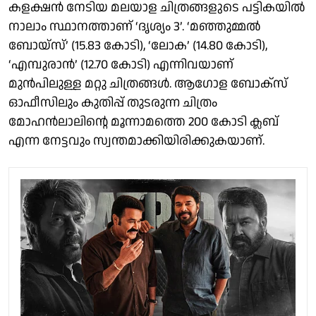
കളക്ഷന്‍ നേടിയ മലയാള ചിത്രങ്ങളുടെ പട്ടികയില്‍
നാലാം സ്ഥാനത്താണ് ‘ദൃശ്യം 3’. ‘മഞ്ഞുമ്മല്‍
ബോയ്സ്’ (15.83 കോടി), ‘ലോക’ (14.80 കോടി),
‘എമ്പുരാന്‍’ (12.70 കോടി) എന്നിവയാണ്
മുൻപിലുള്ള മറ്റു ചിത്രങ്ങള്‍. ആഗോള ബോക്‌സ്
ഓഫീസിലും കുതിപ്പ് തുടരുന്ന ചിത്രം
മോഹന്‍ലാലിന്റെ മൂന്നാമത്തെ 200 കോടി ക്ലബ്
എന്ന നേട്ടവും സ്വന്തമാക്കിയിരിക്കുകയാണ്.