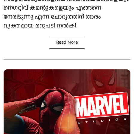
നെഗറ്റീവ് കമന്റുകളെയും എങ്ങനെ
നേരിടുന്നു എന്ന ചോദ്യത്തിന് താരം
വ്യക്തമായ മറുപടി നൽകി.
Read More