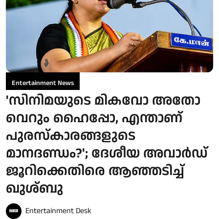
Entertainment News
'സിനിമയുടെ മികവോ അതോ
വെറും ഹൈപ്പോ, എന്താണ്
പുരസ്‌കാരങ്ങളുടെ
മാനദണ്ഡം?'; ദേശീയ അവാർഡ്
ജൂറിക്കെതിരെ ആഞ്ഞടിച്ച്
ഖുശ്ബു
Entertainment Desk