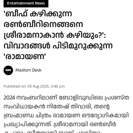
Entertainment News
'ബീഫ് കഴിക്കുന്ന
രൺബീറിനെങ്ങനെ
ശ്രീരാമനാകാൻ കഴിയും?':
വിവാദങ്ങൾ പിടിമുറുക്കുന്ന
'രാമായണ'
Madism Desk
Published on
:
05 Aug 2026, 3:46 pm
2024 നവംബറിലാണ് ബോളിവുഡിലെ പ്രശസ്ത
സംവിധായകൻ നിതേഷ് തിവാരി, തന്റെ
ബ്രഹ്മാണ്ഡ ചിത്രം രാമായണ ഔദ്യോഗികമായി
പ്രഖ്യാപിക്കുന്നത്. ശ്രീരാമനായി രൺബീർ