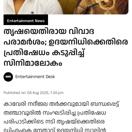
Entertainment News
തൃഷയെതിരായ വിവാദ
പരാമർശം; ഉദയനിധിക്കെതിരെ
പ്രതിഷേധം കടുപ്പിച്ച്
സിനിമാലോകം
Entertainment Desk
Published on
:
04 Aug 2026, 1:34 pm
കാവേരി നദീജല തർക്കവുമായി ബന്ധപ്പെട്ട്
തഞ്ചാവൂരിൽ സംഘടിപ്പിച്ച പ്രതിഷേധ
പരിപാടിക്കിടെ നടി തൃഷയ്‌ക്കെതിരെ
ഡിഎംകെ നേതാവ് ഉദയനിധി സ്റ്റാലിൻ