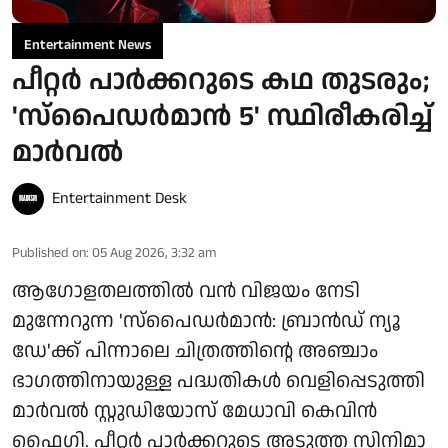
Entertainment News
പീറ്റർ പാർക്കറുടെ കഥ തുടരും;
'സ്‌പൈഡർമാൻ 5' സ്ഥിരീകരിച്ച്
മാർവൽ
Entertainment Desk
Published on
:
05 Aug 2026, 3:32 am
ആഗോളതലത്തിൽ വൻ വിജയം നേടി
മുന്നേറുന്ന 'സ്‌പൈഡർമാൻ: ബ്രാൻഡ് ന്യൂ
ഡേ'ക്ക് പിന്നാലെ ചിത്രത്തിന്റെ അഞ്ചാം
ഭാഗത്തിനായുള്ള പദ്ധതികൾ വെളിപ്പെടുത്തി
മാർവൽ സ്റ്റുഡിയോസ് മേധാവി കെവിൻ
ഫൈഗി. പീറ്റർ പാർക്കറുടെ അടുത്ത സിനിമാ