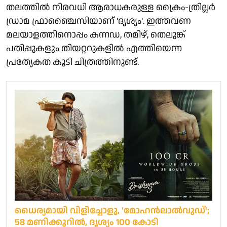
തലത്തിൽ നിരവധി ആരാധകരുള്ള ക്രൈം-ത്രില്ലർ
ഡ്രാമ ഫ്രാഞ്ചൈസിയാണ് 'ദൃശ്യം'. ഇത്തവണ
മലയാളത്തിനൊപ്പം കന്നഡ, തമിഴ്, തെലുങ്ക്
പതിപ്പുകളും തിയറ്ററുകളില്‍ എത്തിയെന്ന
പ്രത്യേകത കൂടി ചിത്രത്തിനുണ്ട്.
ധൈര്യമായി വിളിച്ചോളൂ, 'മോഹന്‍ലാല്‍വുഡ്';
58 മണിക്കൂറില്‍, ദൃശ്യം 100 കോടി