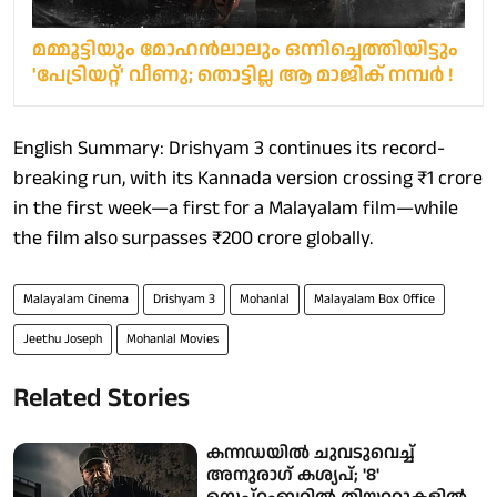
മമ്മൂട്ടിയും മോഹൻലാലും ഒന്നിച്ചെത്തിയിട്ടും
'പേട്രിയറ്റ്' വീണു; തൊട്ടില്ല ആ മാജിക് നമ്പർ !
English Summary: Drishyam 3 continues its record-
breaking run, with its Kannada version crossing ₹1 crore
in the first week—a first for a Malayalam film—while
the film also surpasses ₹200 crore globally.
Malayalam Cinema
Drishyam 3
Mohanlal
Malayalam Box Office
Jeethu Joseph
Mohanlal Movies
Related Stories
കന്നഡയിൽ ചുവടുവെച്ച്
അനുരാഗ് കശ്യപ്; '8'