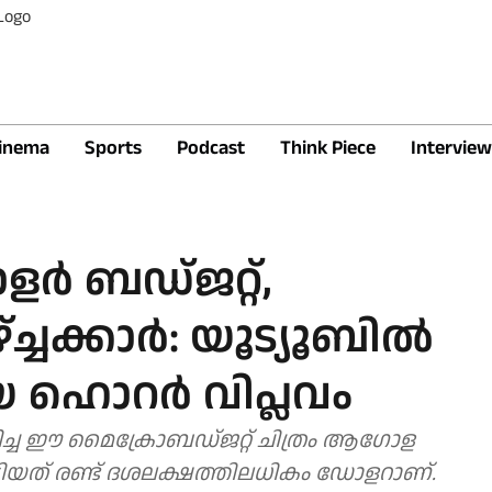
inema
Sports
Podcast
Think Piece
Interview
ര്‍ ബഡ്ജറ്റ്,
ചക്കാര്‍: യൂട്യൂബില്‍
 ഹൊറര്‍ വിപ്ലവം
ടിച്ച ഈ മൈക്രോബഡ്ജറ്റ് ചിത്രം ആഗോള
ട്ടിയത് രണ്ട് ദശലക്ഷത്തിലധികം ഡോളറാണ്.