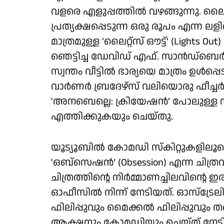
വളരെ എളുപ്പത്തില്‍ വഴങ്ങുന്നു. ലൈറ
പ്രത്യക്ഷപ്പെടുന്ന ഒരു രൂപം എന്ന ല
മാത്രമുള്ള 'ലൈറ്റ്‌സ് ഔട്ട്' (Lights 
ഞെട്ടിച്ച ഡേവിഡ് എഫ്. സാന്‍ഡ്ബെ
സ്വന്തം വീട്ടില്‍ ഭാര്യയെ മാത്രം ഉള്
വാര്‍ണര്‍ ബ്രദേഴ്‌സ് വലിയൊരു ഫീച്ച
'അനബെല്ലെ: ക്രിയേഷന്‍' പോലുള്ള സൂപ
എത്തിക്കുകയും ചെയ്തു.
യൂട്യൂബില്‍ കോമഡി സ്‌കിറ്റുകളിലൂട
'ഒബ്‌സെഷന്‍' (Obsession) എന്ന ചിത്
ചിത്രത്തിന്റെ നിര്‍മ്മാണച്ചിലവിന്റ
ഓഫീസില്‍ നിന്ന് നേടിയത്. ഓസ്ട്രേ
ഫിലിപ്പുവും മൈക്കല്‍ ഫിലിപ്പുവും ത
ആക്ഷനും കോമഡിയും ചെയ്ത് നേടിയ 