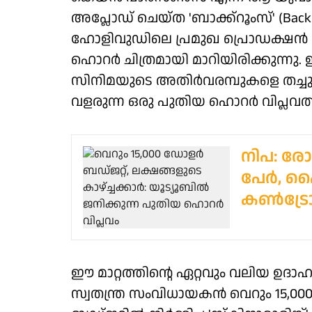
അപ്ലോഡ് ചെയ്ത 'ബാക്ക്‌റൂംസ്' (Ba
ഹോളിവുഡിലെ പ്രമുഖ പ്രൊഡക്ഷന്‍ 
ഹൊറര്‍ ചിത്രമായി മാറിയിരിക്കുന്നു.
സിനിമയുടെ അതിര്‍വരമ്പുകളെ തച്ചുടച്
വളരുന്ന ഒരു പുതിയ ഹൊറര്‍ വിപ്ലവത്
നിപ: രോഗ
പേര്‍, ഹൈ
കണ്‍ട്രോ
ഈ മാറ്റത്തിന്റെ ഏറ്റവും വലിയ ഉദ
സ്വതന്ത്ര സംവിധായകന്‍ വെറും 15,0