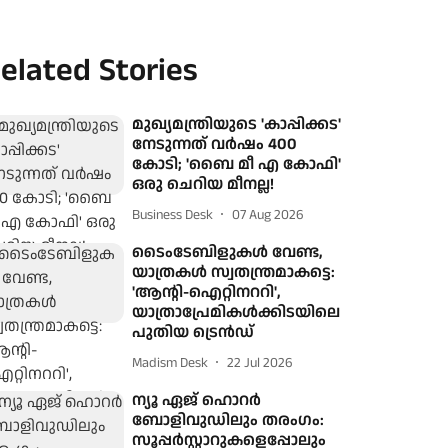
elated Stories
മുഖ്യമന്ത്രിയുടെ 'കാപ്പിക്കട'
നേടുന്നത് വർഷം 400
കോടി; 'ബൈ മീ എ കോഫി'
ഒരു ചെറിയ മീനല്ല!
Business Desk
07 Aug 2026
ടൈംടേബിളുകൾ വേണ്ട,
യാത്രകൾ സ്വതന്ത്രമാകട്ടെ:
'ആന്റി-ഐറ്റിനററി',
യാത്രാപ്രേമികൾക്കിടയിലെ
പുതിയ ട്രെൻഡ്
Madism Desk
22 Jul 2026
ന്യൂ ഏജ് ഹൊറര്‍
ബോളിവുഡിലും തരംഗം:
സൂപ്പര്‍സ്റ്റാറുകളെപ്പോലും