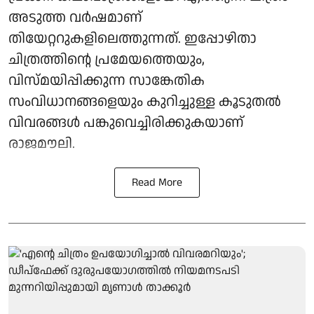
അടുത്ത വർഷമാണ്
തിയേറ്ററുകളിലെത്തുന്നത്. ഇപ്പോഴിതാ
ചിത്രത്തിന്റെ പ്രമേയത്തെയും,
വിസ്മയിപ്പിക്കുന്ന സാങ്കേതിക
സംവിധാനങ്ങളെയും കുറിച്ചുള്ള കൂടുതൽ
വിവരങ്ങൾ പങ്കുവെച്ചിരിക്കുകയാണ്
രാജമൗലി.
Read More