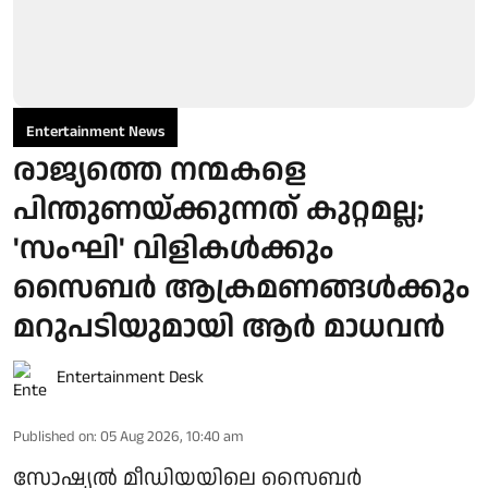
Entertainment News
രാജ്യത്തെ നന്മകളെ
പിന്തുണയ്ക്കുന്നത് കുറ്റമല്ല;
'സംഘി' വിളികൾക്കും
സൈബർ ആക്രമണങ്ങൾക്കും
മറുപടിയുമായി ആർ മാധവൻ
Entertainment Desk
Published on
:
05 Aug 2026, 10:40 am
സോഷ്യൽ മീഡിയയിലെ സൈബർ