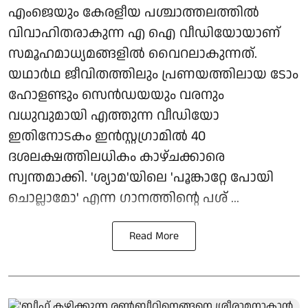
എംജെയും കേരളീയ പശ്ചാത്തലത്തിൽ
വിവാഹിതരാകുന്ന എ ഐ വീഡിയോയാണ്
സമൂഹമാധ്യമങ്ങളിൽ വൈറലാകുന്നത്.
യഥാർഥ ജീവിതത്തിലും പ്രണയത്തിലായ ടോം
ഹോളണ്ടും സെൻഡയയും വരനും
വധുവുമായി എത്തുന്ന വീഡിയോ
ഇതിനോടകം ഇൻസ്റ്റഗ്രാമിൽ 40
ദശലക്ഷത്തിലധികം കാഴ്ചക്കാരെ
സ്വന്തമാക്കി. 'ശ്യാമ'യിലെ 'പൂങ്കാറ്റേ പോയി
ചൊല്ലാമോ' എന്ന ഗാനത്തിന്റെ പശ് ...
Read More