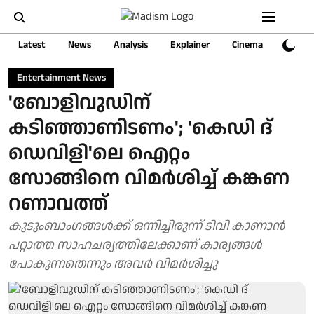
Latest
News
Analysis
Explainer
Cinema
Sports
Entertainment News
'ബോളിവുഡിന്
കടിഞ്ഞാണിടണം'; 'കെഡി ദ്
ഡെവിളി'ലെ ​ഐറ്റം
സോങ്ങിനെ വിമർശിച്ച് കങ്കണ
റണാവത്ത്
കുടുംബാം​ഗങ്ങൾക്ക് ഒന്നിച്ചിരുന്ന് ടിവി കാണാൻ
പറ്റാത്ത സാഹചര്യത്തിലേക്കാണ് കാര്യങ്ങൾ
പോകുന്നതെന്നും അവർ വിമർശിച്ചു