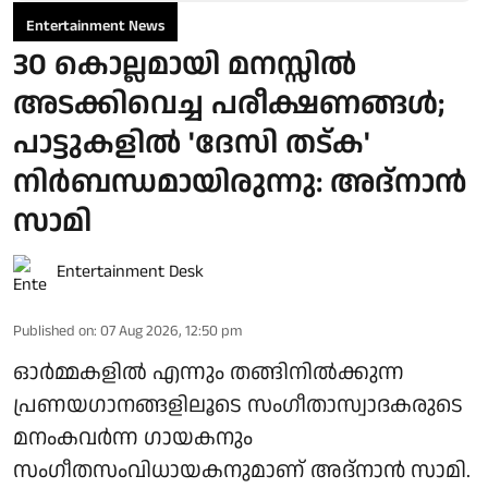
Entertainment News
30 കൊല്ലമായി മനസ്സിൽ
അടക്കിവെച്ച പരീക്ഷണങ്ങൾ;
പാട്ടുകളിൽ 'ദേസി തട്ക'
നിർബന്ധമായിരുന്നു: അദ്നാൻ
സാമി
Entertainment Desk
Published on
:
07 Aug 2026, 12:50 pm
ഓർമ്മകളിൽ എന്നും തങ്ങിനിൽക്കുന്ന
പ്രണയഗാനങ്ങളിലൂടെ സംഗീതാസ്വാദകരുടെ
മനംകവർന്ന ഗായകനും
സംഗീതസംവിധായകനുമാണ് അദ്നാൻ സാമി.