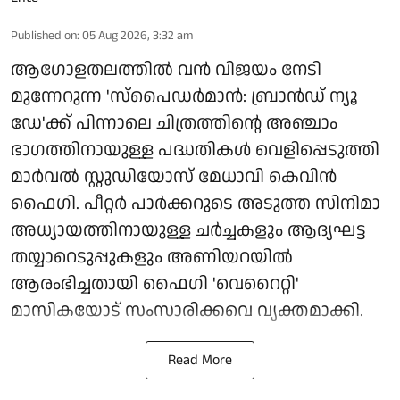
Published on
:
05 Aug 2026, 3:32 am
ആഗോളതലത്തിൽ വൻ വിജയം നേടി
മുന്നേറുന്ന 'സ്‌പൈഡർമാൻ: ബ്രാൻഡ് ന്യൂ
ഡേ'ക്ക് പിന്നാലെ ചിത്രത്തിന്റെ അഞ്ചാം
ഭാഗത്തിനായുള്ള പദ്ധതികൾ വെളിപ്പെടുത്തി
മാർവൽ സ്റ്റുഡിയോസ് മേധാവി കെവിൻ
ഫൈഗി. പീറ്റർ പാർക്കറുടെ അടുത്ത സിനിമാ
അധ്യായത്തിനായുള്ള ചർച്ചകളും ആദ്യഘട്ട
തയ്യാറെടുപ്പുകളും അണിയറയിൽ
ആരംഭിച്ചതായി ഫൈഗി 'വെറൈറ്റി'
മാസികയോട് സംസാരിക്കവെ വ്യക്തമാക്കി.
Read More