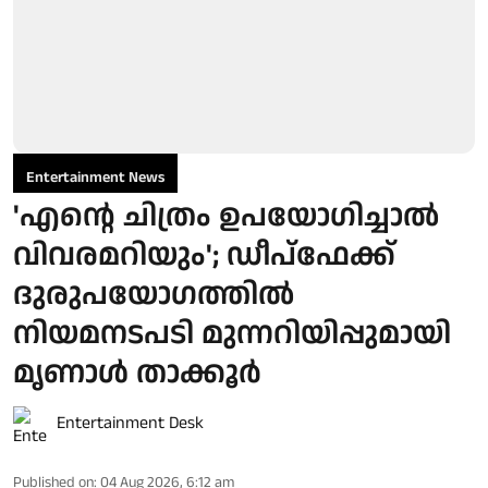
Entertainment News
'എന്റെ ചിത്രം ഉപയോഗിച്ചാൽ
വിവരമറിയും'; ഡീപ്‌ഫേക്ക്
ദുരുപയോഗത്തിൽ
നിയമനടപടി മുന്നറിയിപ്പുമായി
മൃണാൾ താക്കൂർ
Entertainment Desk
Published on
:
04 Aug 2026, 6:12 am