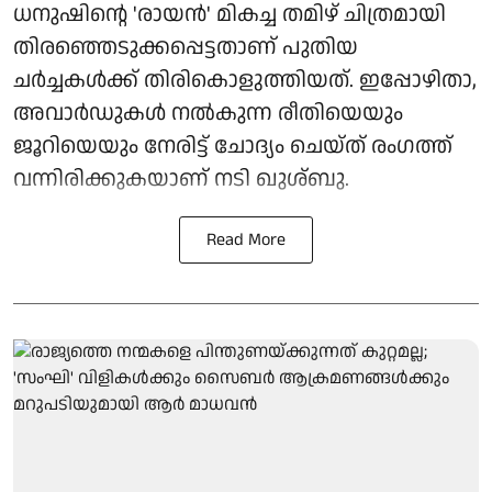
ധനുഷിന്റെ 'രായൻ' മികച്ച തമിഴ് ചിത്രമായി
തിരഞ്ഞെടുക്കപ്പെട്ടതാണ് പുതിയ
ചർച്ചകൾക്ക് തിരികൊളുത്തിയത്. ഇപ്പോഴിതാ,
അവാർഡുകൾ നൽകുന്ന രീതിയെയും
ജൂറിയെയും നേരിട്ട് ചോദ്യം ചെയ്ത് രംഗത്ത്
വന്നിരിക്കുകയാണ് നടി ഖുശ്ബു.
Read More