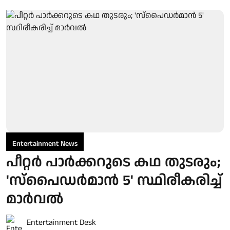
Entertainment News
പീറ്റർ പാർക്കറുടെ കഥ തുടരും;
'സ്‌പൈഡർമാൻ 5' സ്ഥിരീകരിച്ച്
മാർവൽ
Entertainment Desk