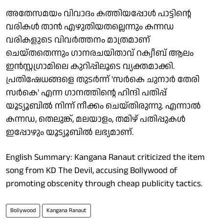
അതേസമയം വിവാദം കത്തിയപ്പോൾ പാട്ടിന്റെ
വരികൾ താൻ എഴുതിയതല്ലെന്നും കന്നഡ
വരികളുടെ വിവർത്തനം മാത്രമാണ്
ചെയ്തതെന്നും ​ഗാനരചയിതാവ് റക്വീബ് ആലം
ഇൻസ്റ്റഗ്രാമിലെ കുറിപ്പിലൂടെ വ്യക്തമാക്കി.
പ്രതിഷേധങ്ങളെ തുടർന്ന് 'സർകെ ചുനാർ തേരി
സർകെ' എന്ന ​ഗാനത്തിന്റെ ഹിന്ദി പതിപ്പ്
യൂട്യൂബിൽ നിന്ന് നീക്കം ചെയ്തിരുന്നു. എന്നാൽ
കന്നഡ, തെലുങ്ക്, മലയാളം, തമിഴ് പതിപ്പുകൾ
ഇപ്പോഴും യൂട്യൂബിൽ ലഭ്യമാണ്.
English Summary: Kangana Ranaut criticized the item
song from KD The Devil, accusing Bollywood of
promoting obscenity through cheap publicity tactics.
Bollywood
Kangana Ranaut