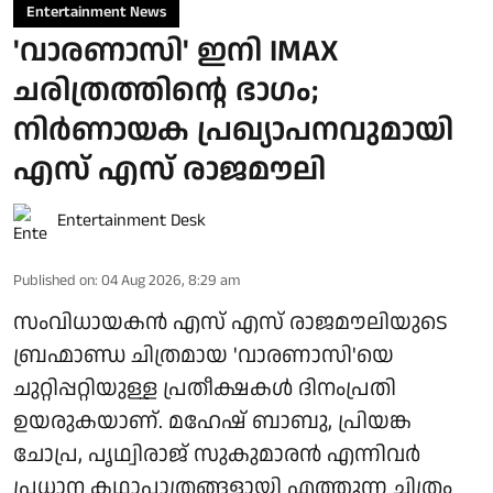
Entertainment News
'വാരണാസി' ഇനി IMAX
ചരിത്രത്തിന്റെ ഭാഗം;
നിർണായക പ്രഖ്യാപനവുമായി
എസ് എസ് രാജമൗലി
Entertainment Desk
Published on
:
04 Aug 2026, 8:29 am
സംവിധായകൻ എസ് എസ് രാജമൗലിയുടെ
ബ്രഹ്മാണ്ഡ ചിത്രമായ 'വാരണാസി'യെ
ചുറ്റിപ്പറ്റിയുള്ള പ്രതീക്ഷകൾ ദിനംപ്രതി
ഉയരുകയാണ്. മഹേഷ് ബാബു, പ്രിയങ്ക
ചോപ്ര, പൃഥ്വിരാജ് സുകുമാരൻ എന്നിവർ
പ്രധാന കഥാപാത്രങ്ങളായി എത്തുന്ന ചിത്രം