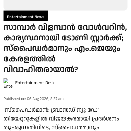
Entertainment News
സാമ്പാർ വിളമ്പാൻ വോൾവറിൻ,
കാര്യസ്ഥനായി ടോണി സ്റ്റാർക്ക്;
സ്പൈഡർമാനും എം.ജെയും
കേരളത്തിൽ
വിവാഹിതരായാൽ?
Entertainment Desk
Published on
:
06 Aug 2026, 8:37 am
'സ്‌പൈഡർമാൻ: ബ്രാൻഡ് ന്യൂ ഡേ'
തിയേറ്ററുകളിൽ വിജയകരമായി പ്രദർശനം
തുടരുന്നതിനിടെ, സ്പൈഡർമാനും