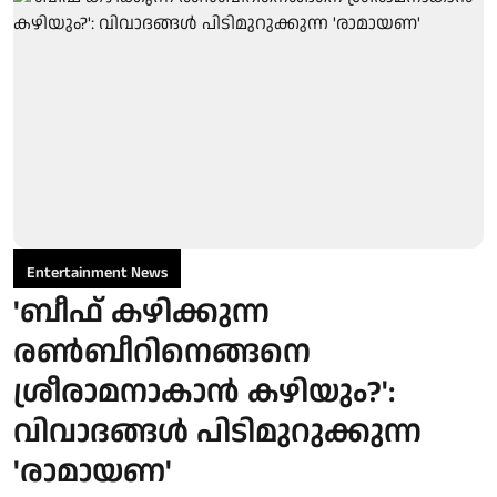
Entertainment News
'ബീഫ് കഴിക്കുന്ന
രൺബീറിനെങ്ങനെ
ശ്രീരാമനാകാൻ കഴിയും?':
വിവാദങ്ങൾ പിടിമുറുക്കുന്ന
'രാമായണ'