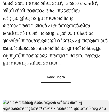
'കഭി തോ നസർ മിലാവോ', 'തേരാ ചെഹ്റ',
'ഭീഗി ഭീഗി രാതോം മേം' തുടങ്ങിയ
ഹിറ്റുകളിലൂടെ പ്രണയത്തിന്റെ
മനോഹരഭാവങ്ങൾ പകർന്നുനൽകിയ
അദ്നാൻ സാമി, തന്റെ പുതിയ സിംഗിൾ
'ഇഷ്ക് തമാശ'യുമായി വീണ്ടും എത്തുമ്പോൾ
കേൾവിക്കാരെ കാത്തിരിക്കുന്നത് തികച്ചും
വ്യത്യസ്തമായൊരു അനുഭവമാണ്. മഴയും
പ്രണയവും പിയാനോയ ...
Read More