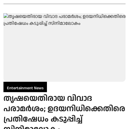
Entertainment News
തൃഷയെതിരായ വിവാദ
പരാമർശം; ഉദയനിധിക്കെതിരെ
പ്രതിഷേധം കടുപ്പിച്ച്