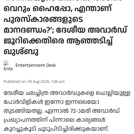
വെറും ഹൈപ്പോ, എന്താണ്
പുരസ്‌കാരങ്ങളുടെ
മാനദണ്ഡം?'; ദേശീയ അവാർഡ്
ജൂറിക്കെതിരെ ആഞ്ഞടിച്ച്
ഖുശ്ബു
Entertainment Desk
Published on
:
05 Aug 2026, 1:49 pm
ദേശീയ ചലച്ചിത്ര അവാർഡുകളെ ചൊല്ലിയുള്ള
പോർവിളികൾ ഇന്നോ ഇന്നലെയോ
തുടങ്ങിയതല്ല. എന്നാൽ 72-ാമത് അവാർഡ്
പ്രഖ്യാപനത്തിന് പിന്നാലെ കാര്യങ്ങൾ
കുറച്ചുകൂടി ചൂടുപിടിച്ചിരിക്കുകയാണ്.