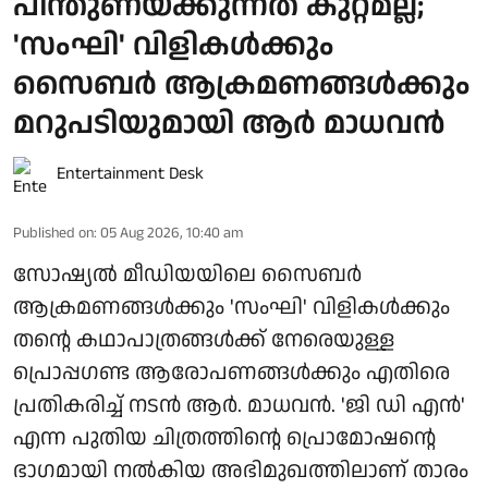
പിന്തുണയ്ക്കുന്നത് കുറ്റമല്ല;
'സംഘി' വിളികൾക്കും
സൈബർ ആക്രമണങ്ങൾക്കും
മറുപടിയുമായി ആർ മാധവൻ
Entertainment Desk
Published on
:
05 Aug 2026, 10:40 am
സോഷ്യൽ മീഡിയയിലെ സൈബർ
ആക്രമണങ്ങൾക്കും 'സംഘി' വിളികൾക്കും
തന്റെ കഥാപാത്രങ്ങൾക്ക് നേരെയുള്ള
പ്രൊപ്പഗണ്ട ആരോപണങ്ങൾക്കും എതിരെ
പ്രതികരിച്ച് നടൻ ആർ. മാധവൻ. 'ജി ഡി എൻ'
എന്ന പുതിയ ചിത്രത്തിന്റെ പ്രൊമോഷന്റെ
ഭാഗമായി നൽകിയ അഭിമുഖത്തിലാണ് താരം