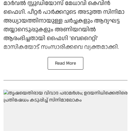
മാർവൽ സ്റ്റുഡിയോസ് മേധാവി കെവിൻ
ഫൈഗി. പീറ്റർ പാർക്കറുടെ അടുത്ത സിനിമാ
അധ്യായത്തിനായുള്ള ചർച്ചകളും ആദ്യഘട്ട
തയ്യാറെടുപ്പുകളും അണിയറയിൽ
ആരംഭിച്ചതായി ഫൈഗി 'വെറൈറ്റി'
മാസികയോട് സംസാരിക്കവെ വ്യക്തമാക്കി.
Read More