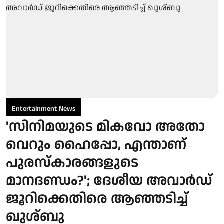
Entertainment News
'സിനിമയുടെ മികവോ അതോ
വെറും ഹൈപ്പോ, എന്താണ്
പുരസ്‌കാരങ്ങളുടെ
മാനദണ്ഡം?'; ദേശീയ അവാർഡ്
ജൂറിക്കെതിരെ ആഞ്ഞടിച്ച്
ഖുശ്ബു