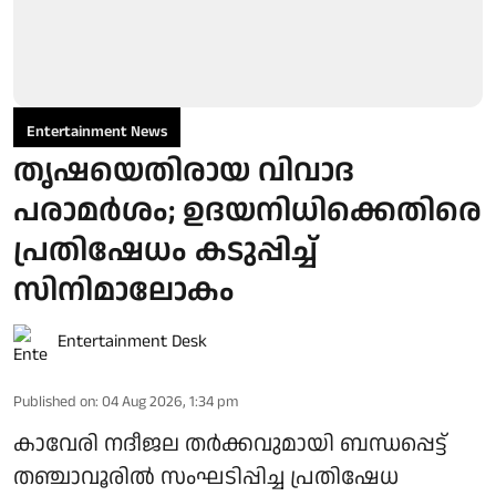
Entertainment News
തൃഷയെതിരായ വിവാദ
പരാമർശം; ഉദയനിധിക്കെതിരെ
പ്രതിഷേധം കടുപ്പിച്ച്
സിനിമാലോകം
Entertainment Desk
Published on
:
04 Aug 2026, 1:34 pm
കാവേരി നദീജല തർക്കവുമായി ബന്ധപ്പെട്ട്
തഞ്ചാവൂരിൽ സംഘടിപ്പിച്ച പ്രതിഷേധ