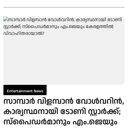
Entertainment News
സാമ്പാർ വിളമ്പാൻ വോൾവറിൻ,
കാര്യസ്ഥനായി ടോണി സ്റ്റാർക്ക്;
സ്പൈഡർമാനും എം.ജെയും