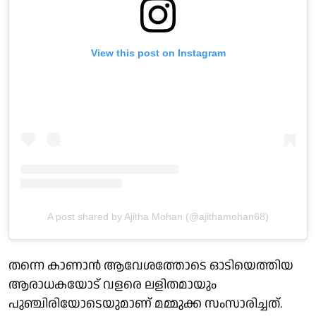
View this post on Instagram
A post shared by Ajitha Mohan (@ajithamohan68)
തന്നെ കാണാൻ ആവേശത്തോടെ ഓടിയെത്തിയ
ആരാധകയോട് വളരെ ലളിതമായും
പുഞ്ചിരിയോടെയുമാണ് മമ്മുക്ക സംസാരിച്ചത്.