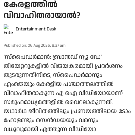
കേരളത്തിൽ
വിവാഹിതരായാൽ?
Entertainment Desk
Published on
:
06 Aug 2026, 8:37 am
'സ്‌പൈഡർമാൻ: ബ്രാൻഡ് ന്യൂ ഡേ'
തിയേറ്ററുകളിൽ വിജയകരമായി പ്രദർശനം
തുടരുന്നതിനിടെ, സ്പൈഡർമാനും
എംജെയും കേരളീയ പശ്ചാത്തലത്തിൽ
വിവാഹിതരാകുന്ന എ ഐ വീഡിയോയാണ്
സമൂഹമാധ്യമങ്ങളിൽ വൈറലാകുന്നത്.
യഥാർഥ ജീവിതത്തിലും പ്രണയത്തിലായ ടോം
ഹോളണ്ടും സെൻഡയയും വരനും
വധുവുമായി എത്തുന്ന വീഡിയോ