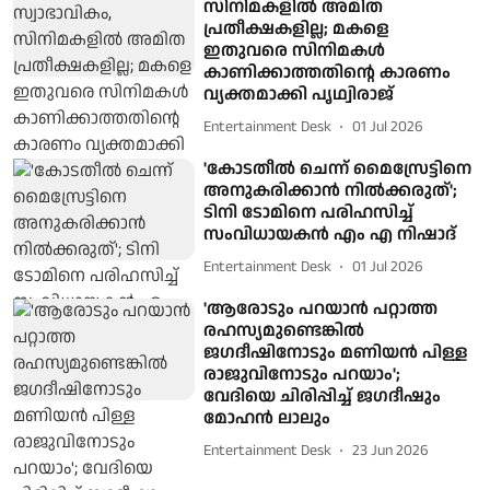
സിനിമകളിൽ അമിത
പ്രതീക്ഷകളില്ല; മകളെ
ഇതുവരെ സിനിമകൾ
കാണിക്കാത്തതിന്റെ കാരണം
വ്യക്തമാക്കി പൃഥ്വിരാജ്
Entertainment Desk
01 Jul 2026
'കോടതീൽ ചെന്ന് മൈസ്രേട്ടിനെ
അനുകരിക്കാൻ നിൽക്കരുത്';
ടിനി ടോമിനെ പരിഹസിച്ച്
സംവിധായകൻ എം എ നിഷാദ്
Entertainment Desk
01 Jul 2026
'ആരോടും പറയാൻ പറ്റാത്ത
രഹസ്യമുണ്ടെങ്കിൽ
ജഗദീഷിനോടും മണിയൻ പിള്ള
രാജുവിനോടും പറയാം';
വേദിയെ ചിരിപ്പിച്ച് ജഗദീഷും
മോഹൻ ലാലും
Entertainment Desk
23 Jun 2026