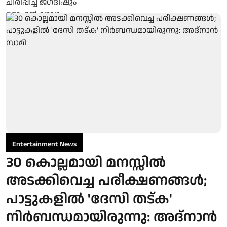
Entertainment News
30 കൊല്ലമായി മനസ്സിൽ
അടക്കിവെച്ച പരീക്ഷണങ്ങൾ;
പാട്ടുകളിൽ 'ദേസി തട്ക'
നിർബന്ധമായിരുന്നു: അദ്നാൻ