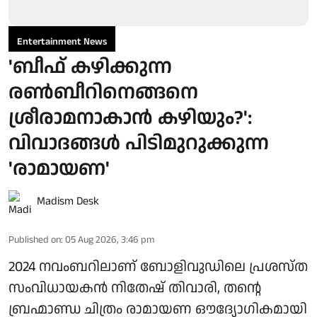
Entertainment News
'ബീഫ് കഴിക്കുന്ന
രൺബീറിനെങ്ങനെ
ശ്രീരാമനാകാൻ കഴിയും?':
വിവാദങ്ങൾ പിടിമുറുക്കുന്ന
'രാമായണ'
Madism Desk
Published on
:
05 Aug 2026, 3:46 pm
2024 നവംബറിലാണ് ബോളിവുഡിലെ പ്രശസ്ത
സംവിധായകൻ നിതേഷ് തിവാരി, തന്റെ
ബ്രഹ്മാണ്ഡ ചിത്രം രാമായണ ഔദ്യോഗികമായി