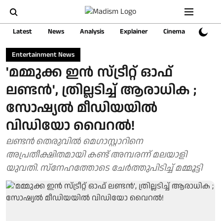
Latest
News
Analysis
Explainer
Cinema
Sports
Entertainment News
'മമ്മുക്ക ഇന്‍ സ്ട്രീറ്റ് ഓഫ്
ലണ്ടന്‍', ത്രില്ലടിച്ച് ആരാധിക ;
സോഷ്യൽ മീഡിയയിൽ
വിഡിയോ വൈറൽ!
ലണ്ടൻ തെരുവിൽ മെഗാസ്റ്റാറിനെ
അപ്രതീക്ഷിതമായി കണ്ട് അമ്പരന്ന് മലയാളി
യുവതി. സ്നേഹത്തോടെ ചേർത്തുപിടിച്ച് മമ്മൂട്ടി