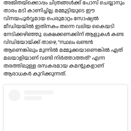
അജിതയ്ക്കൊപ്പം ചിത്രങ്ങൾക്ക് പോസ് ചെയ്യാനും
താരം മടി കാണിച്ചില്ല. മമ്മൂട്ടിയുടെ ഈ
വിനയപൂർവ്വമായ പെരുമാറ്റം സോഷ്യൽ
മീഡിയയിൽ ഇതിനകം തന്നെ വലിയ കൈയടി
നേടിക്കഴിഞ്ഞു. ലക്ഷക്കണക്കിന് ആളുകൾ കണ്ട
വിഡിയോയ്ക്ക് താഴെ, "സ്ഥലം ലണ്ടൻ
ആണെങ്കിലും മുന്നിൽ മമ്മൂക്കയാണെങ്കിൽ ഏത്
മലയാളിയാണ് വണ്ടി നിർത്താത്തത്" എന്ന
തരത്തിലുള്ള രസകരമായ കമന്റുകളാണ്
ആരാധകർ കുറിക്കുന്നത്.