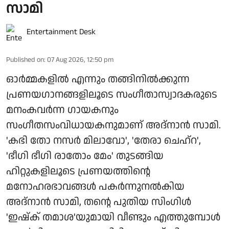
സാമി
Entertainment Desk
Published on
:
07 Aug 2026, 12:50 pm
ഓർമ്മകളിൽ എന്നും തങ്ങിനിൽക്കുന്ന
പ്രണയഗാനങ്ങളിലൂടെ സംഗീതാസ്വാദകരുടെ
മനംകവർന്ന ഗായകനും
സംഗീതസംവിധായകനുമാണ് അദ്നാൻ സാമി.
'കഭി തോ നസർ മിലാവോ', 'തേരാ ചെഹ്റ',
'ഭീഗി ഭീഗി രാതോം മേം' തുടങ്ങിയ
ഹിറ്റുകളിലൂടെ പ്രണയത്തിന്റെ
മനോഹരഭാവങ്ങൾ പകർന്നുനൽകിയ
അദ്നാൻ സാമി, തന്റെ പുതിയ സിംഗിൾ
'ഇഷ്ക് തമാശ'യുമായി വീണ്ടും എത്തുമ്പോൾ