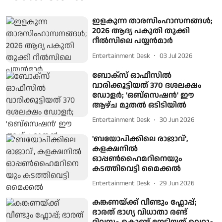
ഇളകുന്ന താരസിംഹാസനങ്ങള്‍;
2026 ആദ്യ പകുതി തൂക്കി
റീല്‍സിലെ പയ്യന്‍മാര്‍
Entertainment Desk
03 Jul 2026
ബോക്സ് ഓഫീസിൽ
വാരിക്കൂട്ടിയത് 370 ദശലക്ഷം
ഡോളർ; 'ഒബ്സെഷൻ' ഈ
ആഴ്ച മുതൽ ഒടിടിയിൽ
Entertainment Desk
30 Jun 2026
'ബയോപിക്കിലെ രാജാവ്',
കളക്ഷനിൽ
ഓപ്പണ്‍ഹൈമറിനെയും
കടത്തിവെട്ടി മൈക്കൽ
Entertainment Desk
29 Jun 2026
കങ്കണയ്ക്ക് വീണ്ടും ഫ്ലോപ്പ്;
ഭാരത് ഭാഗ്യ വിധാതാ രണ്ട്