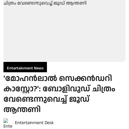
Entertainment News
'മോഹൻലാൽ സെക്കൻഡറി
കാസ്റ്റോ?': ബോളിവുഡ് ചിത്രം
വേണ്ടെന്നുവെച്ച് ജൂഡ്
ആന്തണി
Entertainment Desk