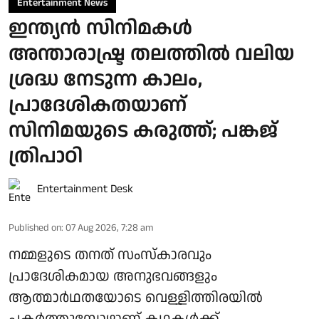
Entertainment News
ഇന്ത്യൻ സിനിമകൾ
അന്താരാഷ്ട്ര തലത്തിൽ വലിയ
ശ്രദ്ധ നേടുന്ന കാലം,
പ്രാദേശികതയാണ്
സിനിമയുടെ കരുത്ത്; പങ്കജ്
ത്രിപാഠി
Entertainment Desk
Published on
:
07 Aug 2026, 7:28 am
നമ്മളുടെ തനത് സംസ്കാരവും
പ്രാദേശികമായ അനുഭവങ്ങളും
ആത്മാർഥതയോടെ വെള്ളിത്തിരയിൽ
പകർത്തുമ്പോഴാണ് കഥകൾക്ക്