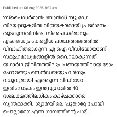
Published on
:
06 Aug 2026, 8:37 am
'സ്‌പൈഡർമാൻ: ബ്രാൻഡ് ന്യൂ ഡേ'
തിയേറ്ററുകളിൽ വിജയകരമായി പ്രദർശനം
തുടരുന്നതിനിടെ, സ്പൈഡർമാനും
എംജെയും കേരളീയ പശ്ചാത്തലത്തിൽ
വിവാഹിതരാകുന്ന എ ഐ വീഡിയോയാണ്
സമൂഹമാധ്യമങ്ങളിൽ വൈറലാകുന്നത്.
യഥാർഥ ജീവിതത്തിലും പ്രണയത്തിലായ ടോം
ഹോളണ്ടും സെൻഡയയും വരനും
വധുവുമായി എത്തുന്ന വീഡിയോ
ഇതിനോടകം ഇൻസ്റ്റഗ്രാമിൽ 40
ദശലക്ഷത്തിലധികം കാഴ്ചക്കാരെ
സ്വന്തമാക്കി. 'ശ്യാമ'യിലെ 'പൂങ്കാറ്റേ പോയി
ചൊല്ലാമോ' എന്ന ഗാനത്തിന്റെ പശ് ...