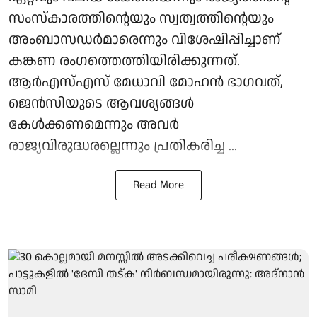
സംസ്കാരത്തിന്റെയും സ്വത്വത്തിന്റെയും
അംബാസഡർമാരെന്നും വിശേഷിപ്പിച്ചാണ്
കങ്കണ രംഗത്തെത്തിയിരിക്കുന്നത്.
ആർഎസ്എസ് മേധാവി മോഹൻ ഭാഗവത്,
ജെൻസിയുടെ ആവശ്യങ്ങൾ
കേൾക്കണമെന്നും അവർ
രാജ്യവിരുദ്ധരല്ലെന്നും പ്രതികരിച്ച ...
Read More