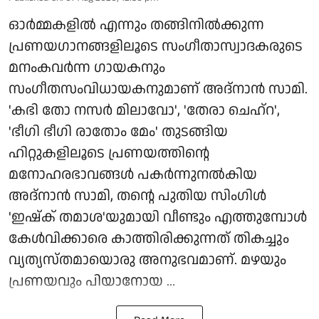
ഓർമ്മകളിൽ എന്നും തങ്ങിനിൽക്കുന്ന
പ്രണയഗാനങ്ങളിലൂടെ സംഗീതാസ്വാദകരുടെ
മനംകവർന്ന ഗായകനും
സംഗീതസംവിധായകനുമാണ് അദ്നാൻ സാമി.
'കഭി തോ നസർ മിലാവോ', 'തേരാ ചെഹ്റ',
'ഭീഗി ഭീഗി രാതോം മേം' തുടങ്ങിയ
ഹിറ്റുകളിലൂടെ പ്രണയത്തിന്റെ
മനോഹരഭാവങ്ങൾ പകർന്നുനൽകിയ
അദ്നാൻ സാമി, തന്റെ പുതിയ സിംഗിൾ
'ഇഷ്ക് തമാശ'യുമായി വീണ്ടും എത്തുമ്പോൾ
കേൾവിക്കാരെ കാത്തിരിക്കുന്നത് തികച്ചും
വ്യത്യസ്തമായൊരു അനുഭവമാണ്. മഴയും
പ്രണയവും പിയാനോയ ...