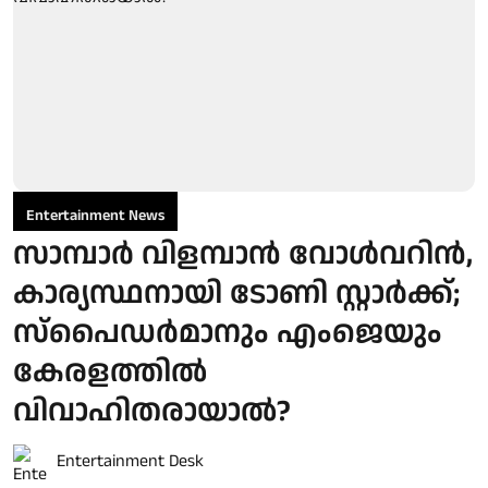
Entertainment News
സാമ്പാർ വിളമ്പാൻ വോൾവറിൻ,
കാര്യസ്ഥനായി ടോണി സ്റ്റാർക്ക്;
സ്പൈഡർമാനും എംജെയും
കേരളത്തിൽ
വിവാഹിതരായാൽ?
Entertainment Desk