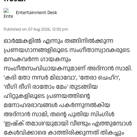
Entertainment Desk
Published on
:
07 Aug 2026, 12:50 pm
ഓർമ്മകളിൽ എന്നും തങ്ങിനിൽക്കുന്ന
പ്രണയഗാനങ്ങളിലൂടെ സംഗീതാസ്വാദകരുടെ
മനംകവർന്ന ഗായകനും
സംഗീതസംവിധായകനുമാണ് അദ്നാൻ സാമി.
'കഭി തോ നസർ മിലാവോ', 'തേരാ ചെഹ്റ',
'ഭീഗി ഭീഗി രാതോം മേം' തുടങ്ങിയ
ഹിറ്റുകളിലൂടെ പ്രണയത്തിന്റെ
മനോഹരഭാവങ്ങൾ പകർന്നുനൽകിയ
അദ്നാൻ സാമി, തന്റെ പുതിയ സിംഗിൾ
'ഇഷ്ക് തമാശ'യുമായി വീണ്ടും എത്തുമ്പോൾ
കേൾവിക്കാരെ കാത്തിരിക്കുന്നത് തികച്ചും