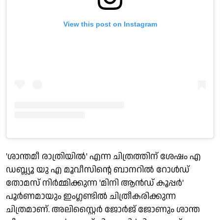
View this post on Instagram
'ശാന്തമീ രാത്രിയിൽ' എന്ന ചിത്രത്തിന് ശേഷം എ
ഡബ്ല്യൂ യു എ മൂവീസിന്റെ ബാനറിൽ റോൾഡ്
തോമസ് നിർമ്മിക്കുന്ന 'മിനി ആൻഡ് കൂപ്പർ'
പൂർണമായും ഇംഗ്ലണ്ടിൽ ചിത്രീകരിക്കുന്ന
ചിത്രമാണ്. അലിസ്റ്റൈർ ജോർജ് ജോണും ശാന്ത