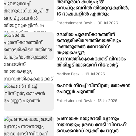
അനുരാഗ് കശ്യപ്; '8'
സെപ്റ്റംബറിൽ തിയറ്ററുകളിൽ,
16 ഭാഷകളിൽ എത്തും
Entertainment Desk
30 Jul 2026
ദേശീയ പുരസ്‌കാരത്തിന്
തൊട്ടരികിലെത്തിയെങ്കിലും
'മഞ്ഞുമ്മൽ ബോയ്സ്'
തഴയപ്പെട്ടു?;
സാമ്പത്തികക്രമക്കേട് വിവാദം
തിരിച്ചടിയായെന്ന് റിപ്പോർട്ട്
Madism Desk
19 Jul 2026
ഹെറര്‍ നിറച്ച് 'വിസിറ്റര്‍'; മോഷന്‍
പോസ്റ്റര്‍ പുറത്ത്
Entertainment Desk
18 Jul 2026
പ്രണയകഥയുമായി ധ്യാനും
നയനയും; ശ്രദ്ധ നേടി 'വിവാഹ്'
സെക്കന്‍ഡ് ലുക്ക് പോസ്റ്റര്‍