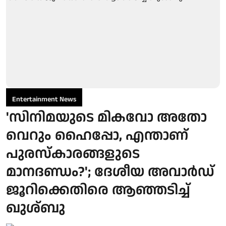
Entertainment News
'സിനിമയുടെ മികവോ അതോ
വെറും ഹൈപ്പോ, എന്താണ്
പുരസ്‌കാരങ്ങളുടെ
മാനദണ്ഡം?'; ദേശീയ അവാർഡ്
ജൂറിക്കെതിരെ ആഞ്ഞടിച്ച്
ഖുശ്ബു