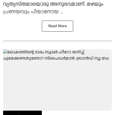
വ്യത്യസ്തമായൊരു അനുഭവമാണ്. മഴയും
പ്രണയവും പിയാനോയ ...
Read More