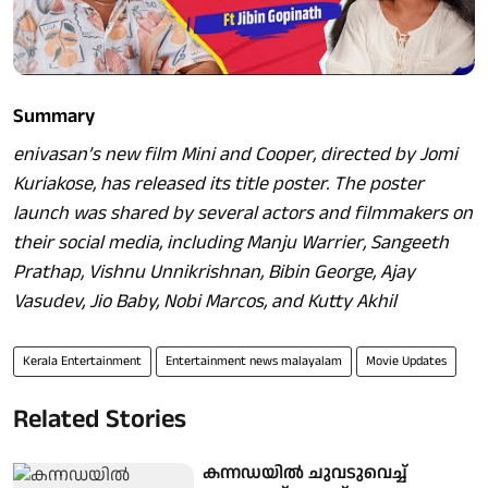
Summary
enivasan’s new film
Mini and Cooper
, directed by Jomi
Kuriakose, has released its title poster. The poster
launch was shared by several actors and filmmakers on
their social media, including Manju Warrier, Sangeeth
Prathap, Vishnu Unnikrishnan, Bibin George, Ajay
Vasudev, Jio Baby, Nobi Marcos, and Kutty Akhil
Kerala Entertainment
Entertainment news malayalam
Movie Updates
Related Stories
കന്നഡയിൽ ചുവടുവെച്ച്