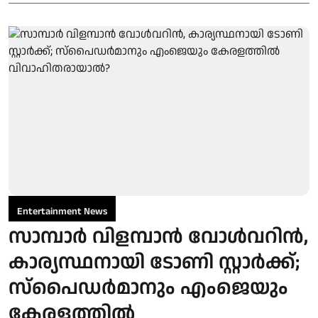
Entertainment News
സാമ്പാർ വിളമ്പാൻ വോൾവറിൻ,
കാര്യസ്ഥനായി ടോണി സ്റ്റാർക്ക്;
സ്പൈഡർമാനും എംജെയും
കേരളത്തിൽ