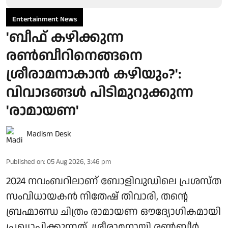
Entertainment News
'ബീഫ് കഴിക്കുന്ന
രൺബീറിനെങ്ങനെ
ശ്രീരാമനാകാൻ കഴിയും?':
വിവാദങ്ങൾ പിടിമുറുക്കുന്ന
'രാമായണ'
Madism Desk
Published on
:
05 Aug 2026, 3:46 pm
2024 നവംബറിലാണ് ബോളിവുഡിലെ പ്രശസ്ത
സംവിധായകൻ നിതേഷ് തിവാരി, തന്റെ
ബ്രഹ്മാണ്ഡ ചിത്രം രാമായണ ഔദ്യോഗികമായി
പ്രഖ്യാപിക്കുന്നത്. ശ്രീരാമനായി രൺബീർ