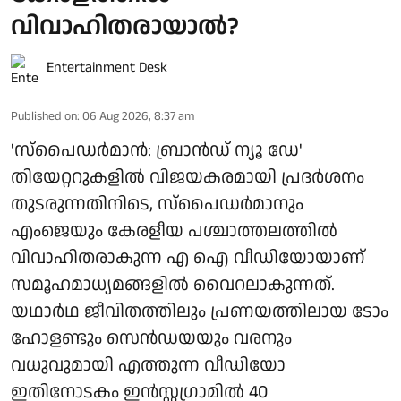
വിവാഹിതരായാൽ?
Entertainment Desk
Published on
:
06 Aug 2026, 8:37 am
'സ്‌പൈഡർമാൻ: ബ്രാൻഡ് ന്യൂ ഡേ'
തിയേറ്ററുകളിൽ വിജയകരമായി പ്രദർശനം
തുടരുന്നതിനിടെ, സ്പൈഡർമാനും
എംജെയും കേരളീയ പശ്ചാത്തലത്തിൽ
വിവാഹിതരാകുന്ന എ ഐ വീഡിയോയാണ്
സമൂഹമാധ്യമങ്ങളിൽ വൈറലാകുന്നത്.
യഥാർഥ ജീവിതത്തിലും പ്രണയത്തിലായ ടോം
ഹോളണ്ടും സെൻഡയയും വരനും
വധുവുമായി എത്തുന്ന വീഡിയോ
ഇതിനോടകം ഇൻസ്റ്റഗ്രാമിൽ 40