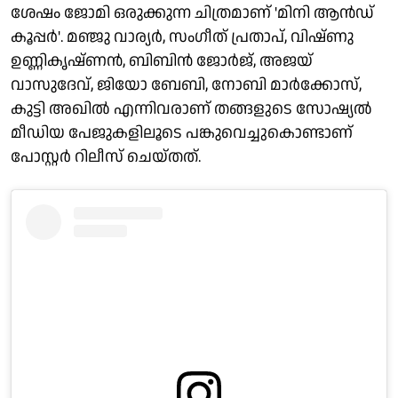
ശേഷം ജോമി ഒരുക്കുന്ന ചിത്രമാണ് 'മിനി ആൻഡ്
കൂപ്പർ'. മഞ്ജു വാര്യർ, സംഗീത് പ്രതാപ്, വിഷ്ണു
ഉണ്ണികൃഷ്ണൻ, ബിബിൻ ജോർജ്, അജയ്
വാസുദേവ്, ജിയോ ബേബി, നോബി മാർക്കോസ്,
കുട്ടി അഖിൽ എന്നിവരാണ് തങ്ങളുടെ സോഷ്യൽ
മീഡിയ പേജുകളിലൂടെ പങ്കുവെച്ചുകൊണ്ടാണ്
പോസ്റ്റർ റിലീസ് ചെയ്തത്.