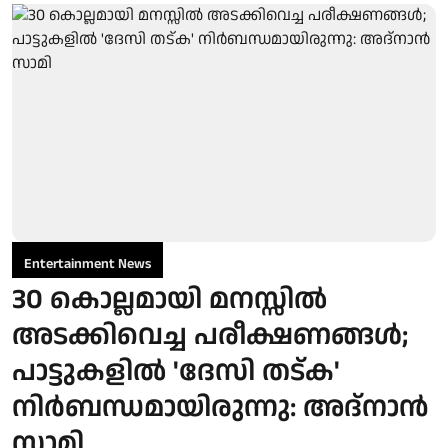
Entertainment News
30 കൊല്ലമായി മനസ്സിൽ
അടക്കിവെച്ച പരീക്ഷണങ്ങൾ;
പാട്ടുകളിൽ 'ദേസി തട്ക'
നിർബന്ധമായിരുന്നു: അദ്നാൻ
സാമി