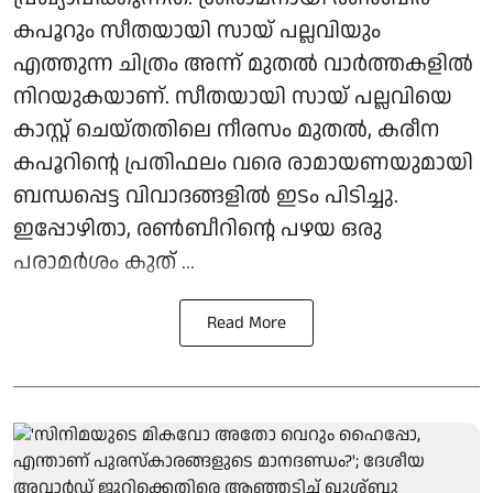
കപൂറും സീതയായി സായ് പല്ലവിയും
എത്തുന്ന ചിത്രം അന്ന് മുതൽ വാർത്തകളിൽ
നിറയുകയാണ്. സീതയായി സായ് പല്ലവിയെ
കാസ്റ്റ് ചെയ്തതിലെ നീരസം മുതൽ, കരീന
കപൂറിന്റെ പ്രതിഫലം വരെ രാമായണയുമായി
ബന്ധപ്പെട്ട വിവാദങ്ങളിൽ ഇടം പിടിച്ചു.
ഇപ്പോഴിതാ, രൺബീറിന്റെ പഴയ ഒരു
പരാമർശം കുത് ...
Read More