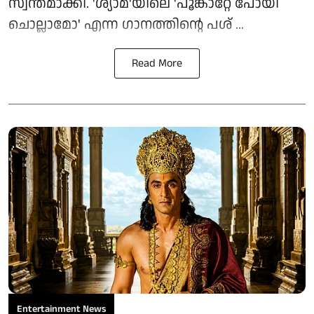
സ്വന്തമാക്കി. 'ശ്യാമ'യിലെ 'പൂങ്കാറ്റേ പോയി
ചൊല്ലാമോ' എന്ന ഗാനത്തിന്റെ പശ് ...
Read More
Entertainment News