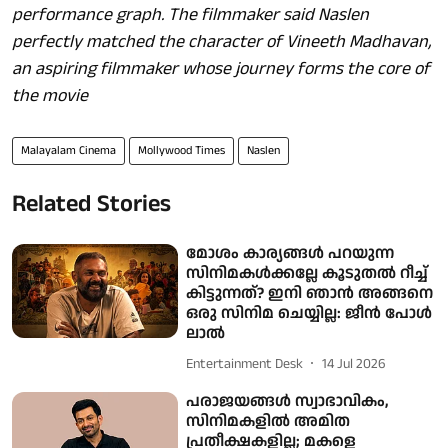
performance graph. The filmmaker said Naslen
perfectly matched the character of Vineeth Madhavan,
an aspiring filmmaker whose journey forms the core of
the movie
Malayalam Cinema
Mollywood Times
Naslen
Related Stories
മോശം കാര്യങ്ങൾ പറയുന്ന
സിനിമകൾക്കല്ലേ കൂടുതൽ റീച്ച്
കിട്ടുന്നത്? ഇനി ഞാന്‍ അങ്ങനെ
ഒരു സിനിമ ചെയ്യില്ല: ജീൻ പോൾ
ലാൽ
Entertainment Desk
14 Jul 2026
പരാജയങ്ങൾ സ്വാഭാവികം,
സിനിമകളിൽ അമിത
പ്രതീക്ഷകളില്ല; മകളെ