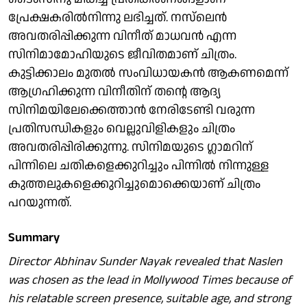
പ്രേക്ഷകരില്‍നിന്നു ലഭിച്ചത്. നസ്‌ലെൻ
അവതരിപ്പിക്കുന്ന വിനീത് മാധവന്‍ എന്ന
സിനിമാമോഹിയുടെ ജീവിതമാണ് ചിത്രം.
കുട്ടിക്കാലം മുതല്‍ സംവിധായകന്‍ ആകണമെന്ന്
ആഗ്രഹിക്കുന്ന വിനീതിന് തന്റെ ആദ്യ
സിനിമയിലേക്കെത്താന്‍ നേരിടേണ്ടി വരുന്ന
പ്രതിസന്ധികളും വെല്ലുവിളികളും ചിത്രം
അവതരിപ്പിരിക്കുന്നു. സിനിമയുടെ ഗ്ലാമറിന്
പിന്നിലെ ചതികളെക്കുറിച്ചും പിന്നില്‍ നിന്നുള്ള
കുത്തലുകളെക്കുറിച്ചുമൊക്കെയാണ് ചിത്രം
പറയുന്നത്.
Summary
Director Abhinav Sunder Nayak revealed that Naslen
was chosen as the lead in
Mollywood Times
because of
his relatable screen presence, suitable age, and strong