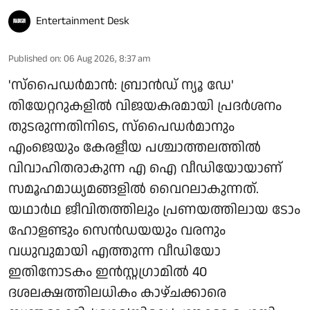
Entertainment Desk
Published on
:
06 Aug 2026, 8:37 am
'സ്‌പൈഡർമാൻ: ബ്രാൻഡ് ന്യൂ ഡേ'
തിയേറ്ററുകളിൽ വിജയകരമായി പ്രദർശനം
തുടരുന്നതിനിടെ, സ്പൈഡർമാനും
എംജെയും കേരളീയ പശ്ചാത്തലത്തിൽ
വിവാഹിതരാകുന്ന എ ഐ വീഡിയോയാണ്
സമൂഹമാധ്യമങ്ങളിൽ വൈറലാകുന്നത്.
യഥാർഥ ജീവിതത്തിലും പ്രണയത്തിലായ ടോം
ഹോളണ്ടും സെൻഡയയും വരനും
വധുവുമായി എത്തുന്ന വീഡിയോ
ഇതിനോടകം ഇൻസ്റ്റഗ്രാമിൽ 40
ദശലക്ഷത്തിലധികം കാഴ്ചക്കാരെ