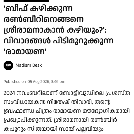
'ബീഫ് കഴിക്കുന്ന
രൺബീറിനെങ്ങനെ
ശ്രീരാമനാകാൻ കഴിയും?':
വിവാദങ്ങൾ പിടിമുറുക്കുന്ന
'രാമായണ'
Madism Desk
Published on
:
05 Aug 2026, 3:46 pm
2024 നവംബറിലാണ് ബോളിവുഡിലെ പ്രശസ്ത
സംവിധായകൻ നിതേഷ് തിവാരി, തന്റെ
ബ്രഹ്മാണ്ഡ ചിത്രം രാമായണ ഔദ്യോഗികമായി
പ്രഖ്യാപിക്കുന്നത്. ശ്രീരാമനായി രൺബീർ
കപൂറും സീതയായി സായ് പല്ലവിയും