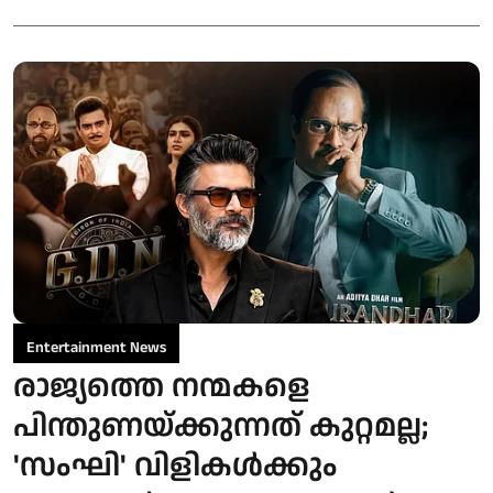
Entertainment News
രാജ്യത്തെ നന്മകളെ
പിന്തുണയ്ക്കുന്നത് കുറ്റമല്ല;
'സംഘി' വിളികൾക്കും