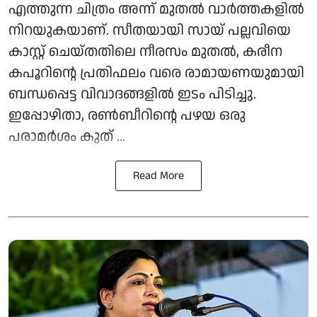
എത്തുന്ന ചിത്രം അന്ന് മുതൽ വാർത്തകളിൽ
നിറയുകയാണ്. സീതയായി സായ് പല്ലവിയെ
കാസ്റ്റ് ചെയ്തതിലെ നീരസം മുതൽ, കരീന
കപൂറിന്റെ പ്രതിഫലം വരെ രാമായണയുമായി
ബന്ധപ്പെട്ട വിവാദങ്ങളിൽ ഇടം പിടിച്ചു.
ഇപ്പോഴിതാ, രൺബീറിന്റെ പഴയ ഒരു
പരാമർശം കുത് ...
Read More