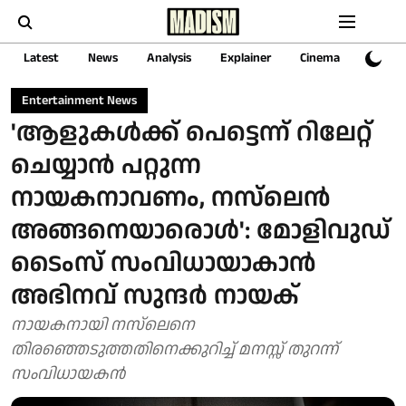
Latest
News
Analysis
Explainer
Cinema
Sports
Entertainment News
'ആളുകൾക്ക് പെട്ടെന്ന് റിലേറ്റ്
ചെയ്യാൻ പറ്റുന്ന
നായകനാവണം, നസ്‌ലെൻ
അങ്ങനെയാരൊൾ': മോളിവുഡ്
ടൈംസ് സംവിധായാകാൻ
അഭിനവ് സുന്ദർ നായക്
നായകനായി നസ്‌ലെനെ
തിരഞ്ഞെടുത്തതിനെക്കുറിച്ച് മനസ്സ് തുറന്ന്
സംവിധായകൻ