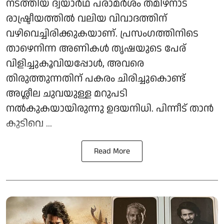
നടത്തിയ ദ്വയാർഥ പരാമർശം തമിഴ്‌നാട്
രാഷ്ട്രീയത്തിൽ വലിയ വിവാദത്തിന്
വഴിവെച്ചിരിക്കുകയാണ്. പ്രസംഗത്തിനിടെ
താഴെനിന്ന അണികൾ തൃഷയുടെ പേര്
വിളിച്ചുകൂവിയപ്പോൾ, അവരെ
തിരുത്തുന്നതിന് പകരം ചിരിച്ചുകൊണ്ട്
അശ്ലീല ചുവയുള്ള മറുപടി
നൽകുകയായിരുന്നു ഉദയനിധി. പിന്നീട് താൻ
കുടിവെ ...
Read More