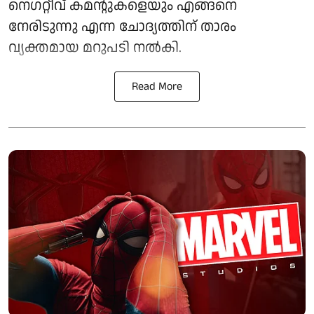
നെഗറ്റീവ് കമന്റുകളെയും എങ്ങനെ
നേരിടുന്നു എന്ന ചോദ്യത്തിന് താരം
വ്യക്തമായ മറുപടി നൽകി.
Read More