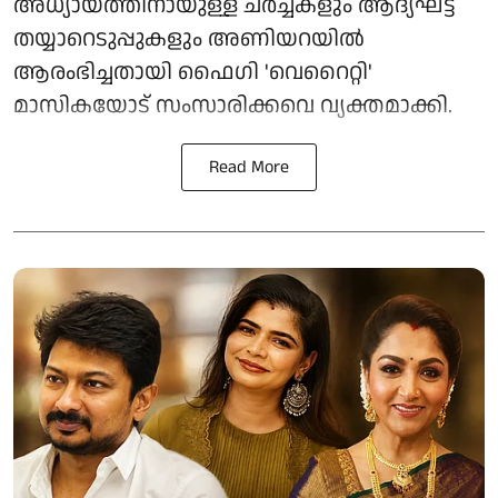
അധ്യായത്തിനായുള്ള ചർച്ചകളും ആദ്യഘട്ട
തയ്യാറെടുപ്പുകളും അണിയറയിൽ
ആരംഭിച്ചതായി ഫൈഗി 'വെറൈറ്റി'
മാസികയോട് സംസാരിക്കവെ വ്യക്തമാക്കി.
Read More