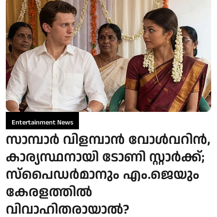
Entertainment News
സാമ്പാർ വിളമ്പാൻ വോൾവറിൻ,
കാര്യസ്ഥനായി ടോണി സ്റ്റാർക്ക്;
സ്പൈഡർമാനും എം.ജെയും
കേരളത്തിൽ
വിവാഹിതരായാൽ?