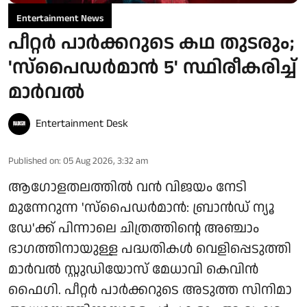
Entertainment News
പീറ്റർ പാർക്കറുടെ കഥ തുടരും;
'സ്‌പൈഡർമാൻ 5' സ്ഥിരീകരിച്ച്
മാർവൽ
Entertainment Desk
Published on
:
05 Aug 2026, 3:32 am
ആഗോളതലത്തിൽ വൻ വിജയം നേടി
മുന്നേറുന്ന 'സ്‌പൈഡർമാൻ: ബ്രാൻഡ് ന്യൂ
ഡേ'ക്ക് പിന്നാലെ ചിത്രത്തിന്റെ അഞ്ചാം
ഭാഗത്തിനായുള്ള പദ്ധതികൾ വെളിപ്പെടുത്തി
മാർവൽ സ്റ്റുഡിയോസ് മേധാവി കെവിൻ
ഫൈഗി. പീറ്റർ പാർക്കറുടെ അടുത്ത സിനിമാ