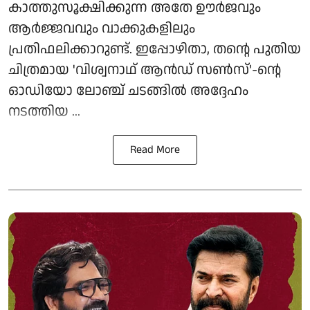
കാത്തുസൂക്ഷിക്കുന്ന അതേ ഊർജവും
ആർജ്ജവവും വാക്കുകളിലും
പ്രതിഫലിക്കാറുണ്ട്. ഇപ്പോഴിതാ, തന്റെ പുതിയ
ചിത്രമായ 'വിശ്വനാഥ് ആൻഡ് സൺസ്'-ന്റെ
ഓഡിയോ ലോഞ്ച് ചടങ്ങിൽ അദ്ദേഹം
നടത്തിയ ...
Read More