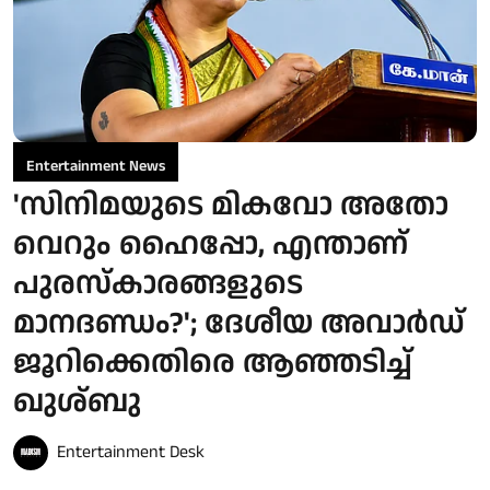
Entertainment News
'സിനിമയുടെ മികവോ അതോ
വെറും ഹൈപ്പോ, എന്താണ്
പുരസ്‌കാരങ്ങളുടെ
മാനദണ്ഡം?'; ദേശീയ അവാർഡ്
ജൂറിക്കെതിരെ ആഞ്ഞടിച്ച്
ഖുശ്ബു
Entertainment Desk