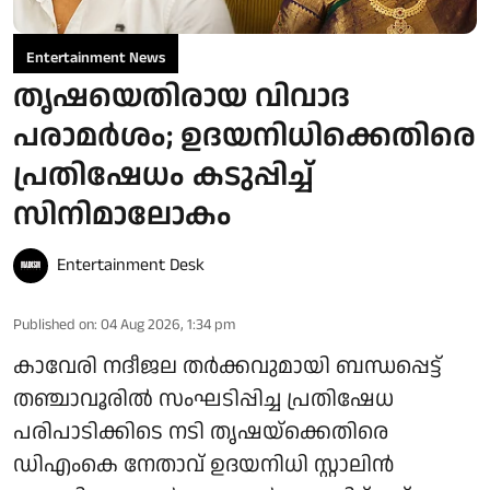
Entertainment News
തൃഷയെതിരായ വിവാദ
പരാമർശം; ഉദയനിധിക്കെതിരെ
പ്രതിഷേധം കടുപ്പിച്ച്
സിനിമാലോകം
Entertainment Desk
Published on
:
04 Aug 2026, 1:34 pm
കാവേരി നദീജല തർക്കവുമായി ബന്ധപ്പെട്ട്
തഞ്ചാവൂരിൽ സംഘടിപ്പിച്ച പ്രതിഷേധ
പരിപാടിക്കിടെ നടി തൃഷയ്‌ക്കെതിരെ
ഡിഎംകെ നേതാവ് ഉദയനിധി സ്റ്റാലിൻ