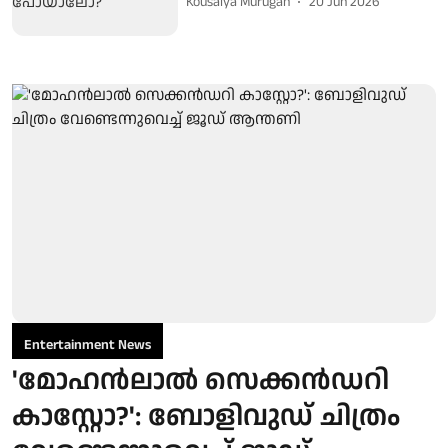
Kousalya Murugan
20 Jun 2026
Entertainment News
'മോഹൻലാൽ സെക്കൻഡറി
കാസ്റ്റോ?': ബോളിവുഡ് ചിത്രം