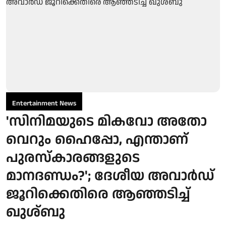
Entertainment News
'സിനിമയുടെ മികവോ അതോ
വെറും ഹൈപ്പോ, എന്താണ്
പുരസ്‌കാരങ്ങളുടെ
മാനദണ്ഡം?'; ദേശീയ അവാർഡ്
ജൂറിക്കെതിരെ ആഞ്ഞടിച്ച്
ഖുശ്ബു