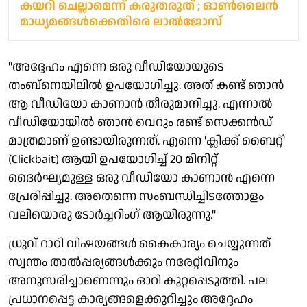
കയറി ചെല്ലാമെന്ന് കരുതരുത് ; ഓൺലൈൻ
മാധ്യമങ്ങൾക്കെതിരെ ലാൽജോസ്
"അദ്ദേഹം എന്നെ ഒരു വീഡിയോയുടെ
തംബ്‌നെയിലിൽ ഉപയോഗിച്ചു. അത് കണ്ട് ഞാൻ
ആ വീഡിയോ കാണാൻ തീരുമാനിച്ചു. എന്നാൽ
വീഡിയോയിൽ ഞാൻ വെറും രണ്ട് സെക്കൻഡ്
മാത്രമാണ് ഉണ്ടായിരുന്നത്. എന്നെ 'ക്ലിക്ക് ബൈറ്റ്'
(Clickbait) ആയി ഉപയോഗിച്ച് 20 മിനിറ്റ്
ദൈർഘ്യമുള്ള ഒരു വീഡിയോ കാണാൻ എന്നെ
പ്രേരിപ്പിച്ചു. അതെന്നെ സംബന്ധിച്ചിടത്തോളം
വലിയൊരു ടോർച്ചറിംഗ് ആയിരുന്നു."
ധ്രുവ് റാഠി വിഷയങ്ങൾ കൈകാര്യം ചെയ്യുന്നത്
സ്വന്തം താൽപ്പര്യങ്ങൾക്കും നരേറ്റീവിനും
അനുസരിച്ചാണെന്നും ഓറി കുറ്റപ്പെടുത്തി. പല
പ്രധാനപ്പെട്ട കാര്യങ്ങളെക്കുറിച്ചും അദ്ദേഹം