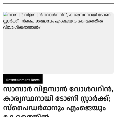
Entertainment News
സാമ്പാർ വിളമ്പാൻ വോൾവറിൻ,
കാര്യസ്ഥനായി ടോണി സ്റ്റാർക്ക്;
സ്പൈഡർമാനും എംജെയും