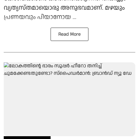
വ്യത്യസ്തമായൊരു അനുഭവമാണ്. മഴയും
പ്രണയവും പിയാനോയ ...
Read More