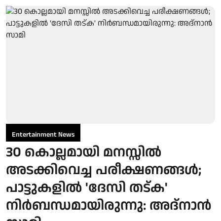
Entertainment News
30 കൊല്ലമായി മനസ്സിൽ
അടക്കിവെച്ച പരീക്ഷണങ്ങൾ;
പാട്ടുകളിൽ 'ദേസി തട്ക'
നിർബന്ധമായിരുന്നു: അദ്നാൻ