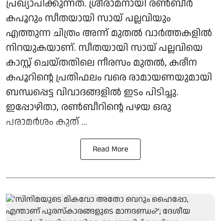
പ്രഖ്യാപിക്കുന്നത്. ശ്രീരാമനായി രൺബീർ
കപൂറും സീതയായി സായ് പല്ലവിയും
എത്തുന്ന ചിത്രം അന്ന് മുതൽ വാർത്തകളിൽ
നിറയുകയാണ്. സീതയായി സായ് പല്ലവിയെ
കാസ്റ്റ് ചെയ്തതിലെ നീരസം മുതൽ, കരീന
കപൂറിന്റെ പ്രതിഫലം വരെ രാമായണയുമായി
ബന്ധപ്പെട്ട വിവാദങ്ങളിൽ ഇടം പിടിച്ചു.
ഇപ്പോഴിതാ, രൺബീറിന്റെ പഴയ ഒരു
പരാമർശം കുത് ...
Read More