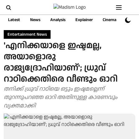
Latest
News
Analysis
Explainer
Cinema
Sports
Entertainment News
'എനിക്കയാളെ ഇഷ്ടമല്ല,
അയാളൊരു
രാജ്യദ്രോഹിയാണ്'; ധ്രുവ്
റാഠിക്കെതിരെ വീണ്ടും ഓറി
തനിക്ക് ധ്രുവ് റാഠിയെ ഒട്ടും ഇഷ്ടമല്ലെന്ന്
തുറന്നുപറഞ്ഞ ഓറി അതിനുള്ള കാരണവും
വ്യക്തമാക്കി