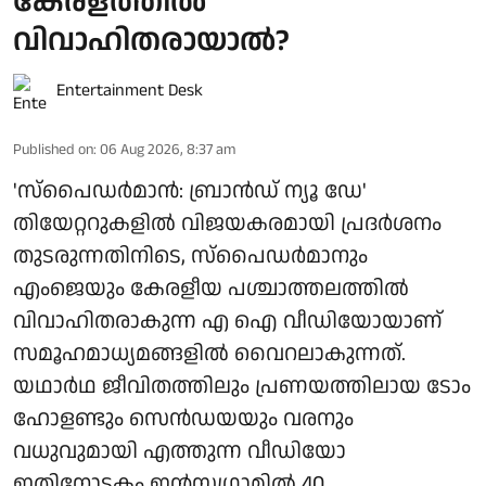
കേരളത്തിൽ
വിവാഹിതരായാൽ?
Entertainment Desk
Published on
:
06 Aug 2026, 8:37 am
'സ്‌പൈഡർമാൻ: ബ്രാൻഡ് ന്യൂ ഡേ'
തിയേറ്ററുകളിൽ വിജയകരമായി പ്രദർശനം
തുടരുന്നതിനിടെ, സ്പൈഡർമാനും
എംജെയും കേരളീയ പശ്ചാത്തലത്തിൽ
വിവാഹിതരാകുന്ന എ ഐ വീഡിയോയാണ്
സമൂഹമാധ്യമങ്ങളിൽ വൈറലാകുന്നത്.
യഥാർഥ ജീവിതത്തിലും പ്രണയത്തിലായ ടോം
ഹോളണ്ടും സെൻഡയയും വരനും
വധുവുമായി എത്തുന്ന വീഡിയോ
ഇതിനോടകം ഇൻസ്റ്റഗ്രാമിൽ 40