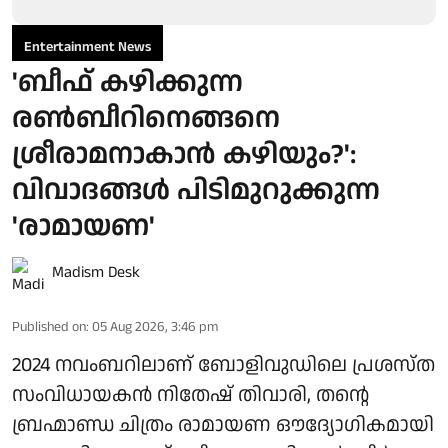
Entertainment News
'ബീഫ് കഴിക്കുന്ന
രൺബീറിനെങ്ങനെ
ശ്രീരാമനാകാൻ കഴിയും?':
വിവാദങ്ങൾ പിടിമുറുക്കുന്ന
'രാമായണ'
Madism Desk
Published on
:
05 Aug 2026, 3:46 pm
2024 നവംബറിലാണ് ബോളിവുഡിലെ പ്രശസ്ത
സംവിധായകൻ നിതേഷ് തിവാരി, തന്റെ
ബ്രഹ്മാണ്ഡ ചിത്രം രാമായണ ഔദ്യോഗികമായി