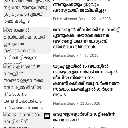
അനുപമയും ധ്രുവും
പരസ്യമായി തമ്മിലടിച്ചു?
Entertainment Desk
22 Jul 2026
സോഷ്യൽ മീഡിയയിലെ ഡയറ്റ്
പ്ലാനുകൾ: കൗമാരക്കാരെ
വഴിതെറ്റിക്കുന്ന യൂട്യൂബ്
അൽഗോരിതങ്ങൾ
Madism Desk
14 Jul 2026
യുഎഇയിൽ 15 വയസ്സിൽ
താഴെയുള്ളവർക്ക് സോഷ്യൽ
മീഡിയ നിരോധനം,
കമ്പനികൾക്ക് ഒരു വർഷത്തെ
സമയം; ലംഘിച്ചാൽ കർശന
നടപടി
Madism Desk
22 Jun 2026
ഒരു 'ഗ്രേവ്യാര്‍ഡ് ഡേറ്റിങ്ങിന്'
പോയാലോ?