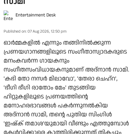
സാമി
Entertainment Desk
Published on
:
07 Aug 2026, 12:50 pm
ഓർമ്മകളിൽ എന്നും തങ്ങിനിൽക്കുന്ന
പ്രണയഗാനങ്ങളിലൂടെ സംഗീതാസ്വാദകരുടെ
മനംകവർന്ന ഗായകനും
സംഗീതസംവിധായകനുമാണ് അദ്നാൻ സാമി.
'കഭി തോ നസർ മിലാവോ', 'തേരാ ചെഹ്റ',
'ഭീഗി ഭീഗി രാതോം മേം' തുടങ്ങിയ
ഹിറ്റുകളിലൂടെ പ്രണയത്തിന്റെ
മനോഹരഭാവങ്ങൾ പകർന്നുനൽകിയ
അദ്നാൻ സാമി, തന്റെ പുതിയ സിംഗിൾ
'ഇഷ്ക് തമാശ'യുമായി വീണ്ടും എത്തുമ്പോൾ
കേൾവിക്കാരെ കാത്തിരിക്കുന്നത് തികച്ചും