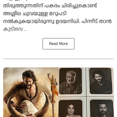
തിരുത്തുന്നതിന് പകരം ചിരിച്ചുകൊണ്ട്
അശ്ലീല ചുവയുള്ള മറുപടി
നൽകുകയായിരുന്നു ഉദയനിധി. പിന്നീട് താൻ
കുടിവെ ...
Read More