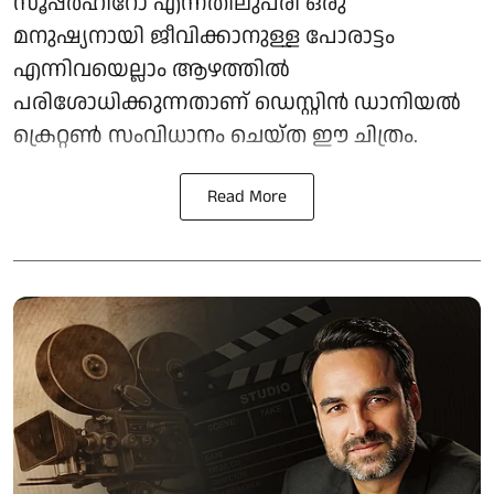
സൂപ്പർഹീറോ എന്നതിലുപരി ഒരു
മനുഷ്യനായി ജീവിക്കാനുള്ള പോരാട്ടം
എന്നിവയെല്ലാം ആഴത്തിൽ
പരിശോധിക്കുന്നതാണ് ഡെസ്റ്റിൻ ഡാനിയൽ
ക്രെറ്റൺ സംവിധാനം ചെയ്ത ഈ ചിത്രം.
Read More