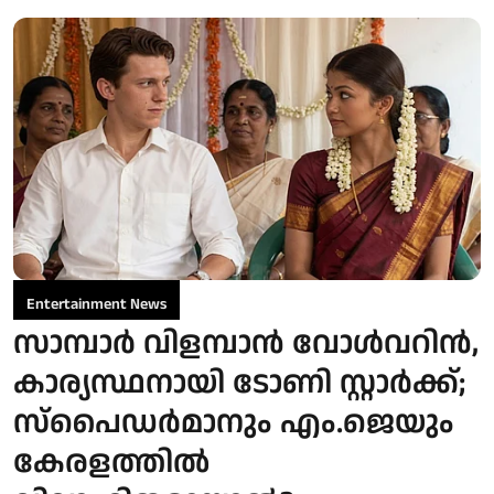
Entertainment News
സാമ്പാർ വിളമ്പാൻ വോൾവറിൻ,
കാര്യസ്ഥനായി ടോണി സ്റ്റാർക്ക്;
സ്പൈഡർമാനും എം.ജെയും
കേരളത്തിൽ