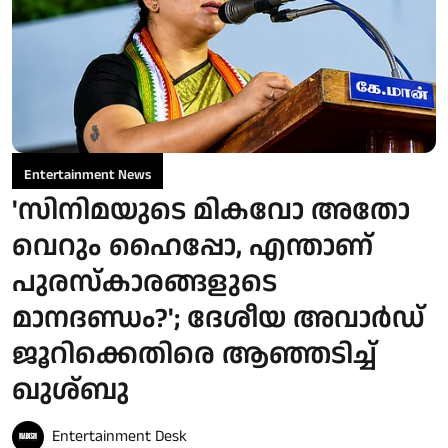
Entertainment News
'സിനിമയുടെ മികവോ അതോ
വെറും ഹൈപ്പോ, എന്താണ്
പുരസ്‌കാരങ്ങളുടെ
മാനദണ്ഡം?'; ദേശീയ അവാർഡ്
ജൂറിക്കെതിരെ ആഞ്ഞടിച്ച്
ഖുശ്ബു
Entertainment Desk