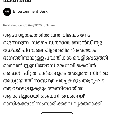
Entertainment Desk
Published on
:
05 Aug 2026, 3:32 am
ആഗോളതലത്തിൽ വൻ വിജയം നേടി
മുന്നേറുന്ന 'സ്‌പൈഡർമാൻ: ബ്രാൻഡ് ന്യൂ
ഡേ'ക്ക് പിന്നാലെ ചിത്രത്തിന്റെ അഞ്ചാം
ഭാഗത്തിനായുള്ള പദ്ധതികൾ വെളിപ്പെടുത്തി
മാർവൽ സ്റ്റുഡിയോസ് മേധാവി കെവിൻ
ഫൈഗി. പീറ്റർ പാർക്കറുടെ അടുത്ത സിനിമാ
അധ്യായത്തിനായുള്ള ചർച്ചകളും ആദ്യഘട്ട
തയ്യാറെടുപ്പുകളും അണിയറയിൽ
ആരംഭിച്ചതായി ഫൈഗി 'വെറൈറ്റി'
മാസികയോട് സംസാരിക്കവെ വ്യക്തമാക്കി.