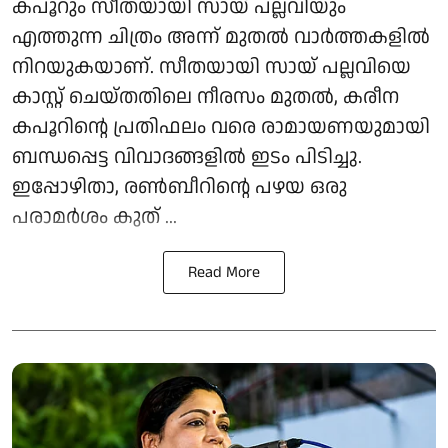
കപൂറും സീതയായി സായ് പല്ലവിയും
എത്തുന്ന ചിത്രം അന്ന് മുതൽ വാർത്തകളിൽ
നിറയുകയാണ്. സീതയായി സായ് പല്ലവിയെ
കാസ്റ്റ് ചെയ്തതിലെ നീരസം മുതൽ, കരീന
കപൂറിന്റെ പ്രതിഫലം വരെ രാമായണയുമായി
ബന്ധപ്പെട്ട വിവാദങ്ങളിൽ ഇടം പിടിച്ചു.
ഇപ്പോഴിതാ, രൺബീറിന്റെ പഴയ ഒരു
പരാമർശം കുത് ...
Read More