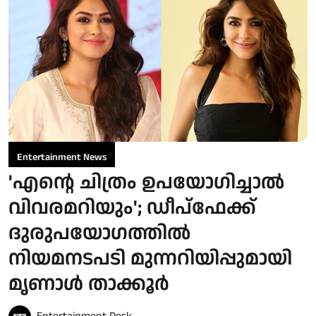
Entertainment News
'എന്റെ ചിത്രം ഉപയോഗിച്ചാൽ
വിവരമറിയും'; ഡീപ്‌ഫേക്ക്
ദുരുപയോഗത്തിൽ
നിയമനടപടി മുന്നറിയിപ്പുമായി
മൃണാൾ താക്കൂർ