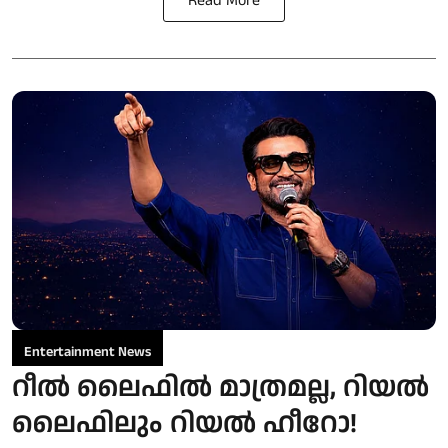
Read More
Entertainment News
റീൽ ലൈഫിൽ മാത്രമല്ല, റിയൽ
ലൈഫിലും റിയൽ ഹീറോ!