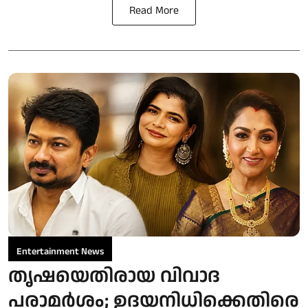
Read More
Entertainment News
തൃഷയെതിരായ വിവാദ
പരാമർശം; ഉദയനിധിക്കെതിരെ