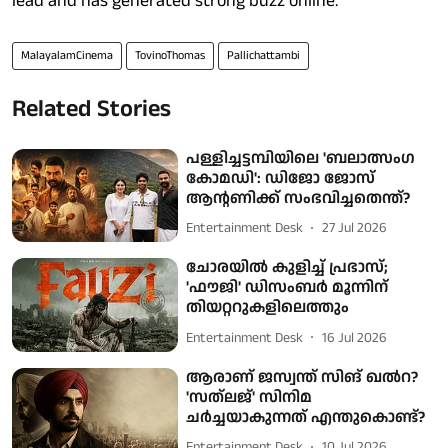
lead and has generated strong buzz online.
MalayalamCinema
TovinoThomas
Pallichattambi
Related Stories
പള്ളിച്ചട്ടമ്പിയിലെ 'ബലാത്സംഗ
കോമഡി': ഡിജോ ജോസ്
ആന്റണിക്ക് സംഭവിച്ചതെന്ത്?
Entertainment Desk
27 Jul 2026
ചോരയിൽ കുളിച്ച് പ്രഭാസ്;
'ഫൗജി' ഡിസംബർ മൂന്നിന്
തിയറ്ററുകളിലെത്തും
Entertainment Desk
16 Jul 2026
ആരാണ് ജസ്വന്ത് സിങ് ഖല്‍റ?
'സത്‌ലജ്' സിനിമ
ചര്‍ച്ചയാകുന്നത് എന്തുകൊണ്ട്?
Entertainment Desk
10 Jul 2026