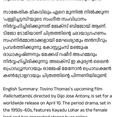
സാങ്കേതിക മികവിലും ഏറെ മുന്നില്‍ നില്‍ക്കുന്ന
'പള്ളിച്ചട്ടമ്പി'യുടെ സംഗീത സംവിധാനം
നിര്‍വ്വഹിച്ചിരിക്കുന്നത് ജേക്‌സ് ബിജോയ് ആണ്.
ടിജോ ടോമിയാണ് ചിത്രത്തിന്റെ ഛായാഗ്രഹണം.
സഹനിര്‍മ്മാതാക്കളായി മേഘശ്യാമും തന്‍സീറും
പ്രവര്‍ത്തിക്കുന്നു. കോസ്റ്റ്യൂംസ് മഞ്ജുഷ
രാധാകൃഷ്ണനും മേക്കപ്പ് റഷീദ് അഹമ്മദും
നിര്‍വ്വഹിച്ചിരിക്കുന്നു. അലക്‌സ് ഇ കുര്യന്‍ ലൈന്‍
പ്രൊഡ്യൂസറായും രാജേഷ് മേനോന്‍ പ്രൊഡക്ഷന്‍
കണ്‍ട്രോളറായും ചിത്രത്തിന്റെ പിന്നണിയിലുണ്ട്.
English Summary: Tovino Thomas’s upcoming film
Pallichattambi
, directed by Dijo Jose Antony, is set for a
worldwide release on April 10. The period drama, set in
the 1950s–60s, features Kayadu Lohar as the female