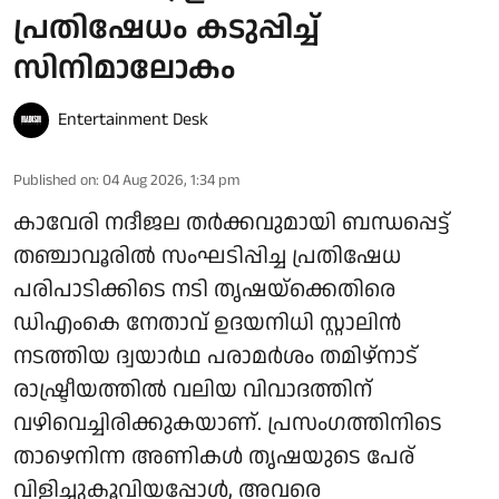
പ്രതിഷേധം കടുപ്പിച്ച്
സിനിമാലോകം
Entertainment Desk
Published on
:
04 Aug 2026, 1:34 pm
കാവേരി നദീജല തർക്കവുമായി ബന്ധപ്പെട്ട്
തഞ്ചാവൂരിൽ സംഘടിപ്പിച്ച പ്രതിഷേധ
പരിപാടിക്കിടെ നടി തൃഷയ്‌ക്കെതിരെ
ഡിഎംകെ നേതാവ് ഉദയനിധി സ്റ്റാലിൻ
നടത്തിയ ദ്വയാർഥ പരാമർശം തമിഴ്‌നാട്
രാഷ്ട്രീയത്തിൽ വലിയ വിവാദത്തിന്
വഴിവെച്ചിരിക്കുകയാണ്. പ്രസംഗത്തിനിടെ
താഴെനിന്ന അണികൾ തൃഷയുടെ പേര്
വിളിച്ചുകൂവിയപ്പോൾ, അവരെ