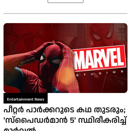
Entertainment News
പീറ്റർ പാർക്കറുടെ കഥ തുടരും;
'സ്‌പൈഡർമാൻ 5' സ്ഥിരീകരിച്ച്
മാർവൽ