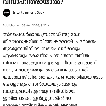
വിവാഹിതരായാൽ?
Entertainment Desk
Published on
:
06 Aug 2026, 8:37 am
'സ്‌പൈഡർമാൻ: ബ്രാൻഡ് ന്യൂ ഡേ'
തിയേറ്ററുകളിൽ വിജയകരമായി പ്രദർശനം
തുടരുന്നതിനിടെ, സ്പൈഡർമാനും
എംജെയും കേരളീയ പശ്ചാത്തലത്തിൽ
വിവാഹിതരാകുന്ന എ ഐ വീഡിയോയാണ്
സമൂഹമാധ്യമങ്ങളിൽ വൈറലാകുന്നത്.
യഥാർഥ ജീവിതത്തിലും പ്രണയത്തിലായ ടോം
ഹോളണ്ടും സെൻഡയയും വരനും
വധുവുമായി എത്തുന്ന വീഡിയോ
ഇതിനോടകം ഇൻസ്റ്റഗ്രാമിൽ 40
ദശലക്ഷത്തിലധികം കാഴ്ചക്കാരെ