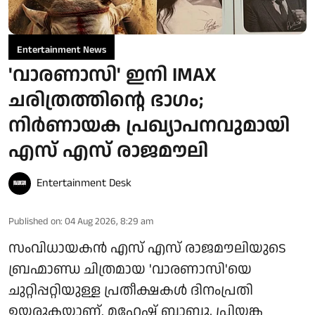
Entertainment News
'വാരണാസി' ഇനി IMAX
ചരിത്രത്തിന്റെ ഭാഗം;
നിർണായക പ്രഖ്യാപനവുമായി
എസ് എസ് രാജമൗലി
Entertainment Desk
Published on
:
04 Aug 2026, 8:29 am
സംവിധായകൻ എസ് എസ് രാജമൗലിയുടെ
ബ്രഹ്മാണ്ഡ ചിത്രമായ 'വാരണാസി'യെ
ചുറ്റിപ്പറ്റിയുള്ള പ്രതീക്ഷകൾ ദിനംപ്രതി
ഉയരുകയാണ്. മഹേഷ് ബാബു, പ്രിയങ്ക