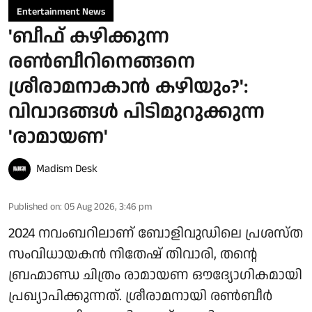
Entertainment News
'ബീഫ് കഴിക്കുന്ന
രൺബീറിനെങ്ങനെ
ശ്രീരാമനാകാൻ കഴിയും?':
വിവാദങ്ങൾ പിടിമുറുക്കുന്ന
'രാമായണ'
Madism Desk
Published on
:
05 Aug 2026, 3:46 pm
2024 നവംബറിലാണ് ബോളിവുഡിലെ പ്രശസ്ത
സംവിധായകൻ നിതേഷ് തിവാരി, തന്റെ
ബ്രഹ്മാണ്ഡ ചിത്രം രാമായണ ഔദ്യോഗികമായി
പ്രഖ്യാപിക്കുന്നത്. ശ്രീരാമനായി രൺബീർ