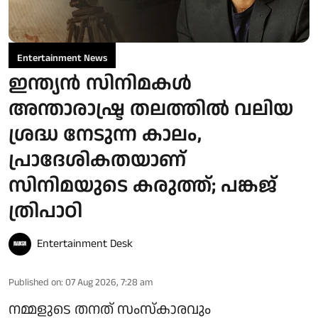
Entertainment News
ഇന്ത്യൻ സിനിമകൾ
അന്താരാഷ്ട്ര തലത്തിൽ വലിയ
ശ്രദ്ധ നേടുന്ന കാലം,
പ്രാദേശികതയാണ്
സിനിമയുടെ കരുത്ത്; പങ്കജ്
ത്രിപാഠി
Entertainment Desk
Published on
:
07 Aug 2026, 7:28 am
നമ്മളുടെ തനത് സംസ്കാരവും