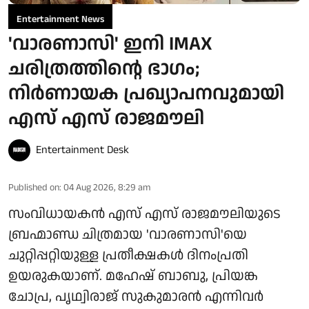
Entertainment News
'വാരണാസി' ഇനി IMAX
ചരിത്രത്തിന്റെ ഭാഗം;
നിർണായക പ്രഖ്യാപനവുമായി
എസ് എസ് രാജമൗലി
Entertainment Desk
Published on
:
04 Aug 2026, 8:29 am
സംവിധായകൻ എസ് എസ് രാജമൗലിയുടെ
ബ്രഹ്മാണ്ഡ ചിത്രമായ 'വാരണാസി'യെ
ചുറ്റിപ്പറ്റിയുള്ള പ്രതീക്ഷകൾ ദിനംപ്രതി
ഉയരുകയാണ്. മഹേഷ് ബാബു, പ്രിയങ്ക
ചോപ്ര, പൃഥ്വിരാജ് സുകുമാരൻ എന്നിവർ