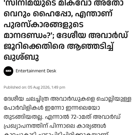
'സിനിമയുടെ മികവോ അതോ
വെറും ഹൈപ്പോ, എന്താണ്
പുരസ്‌കാരങ്ങളുടെ
മാനദണ്ഡം?'; ദേശീയ അവാർഡ്
ജൂറിക്കെതിരെ ആഞ്ഞടിച്ച്
ഖുശ്ബു
Entertainment Desk
Published on
:
05 Aug 2026, 1:49 pm
ദേശീയ ചലച്ചിത്ര അവാർഡുകളെ ചൊല്ലിയുള്ള
പോർവിളികൾ ഇന്നോ ഇന്നലെയോ
തുടങ്ങിയതല്ല. എന്നാൽ 72-ാമത് അവാർഡ്
പ്രഖ്യാപനത്തിന് പിന്നാലെ കാര്യങ്ങൾ