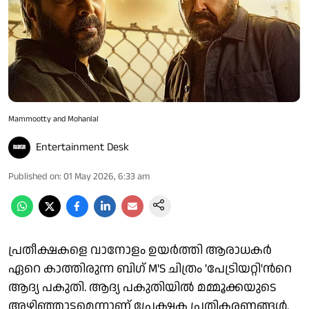
Mammootty and Mohanlal
Entertainment Desk
Published on
:
01 May 2026, 6:33 am
പ്രതീക്ഷകളെ വാനോളം ഉയർത്തി ആരാധകർ
ഏറെ കാത്തിരുന്ന ബിഗ് M'S ചിത്രം 'പേട്രിയറ്റി'ന്‍റെ
ആദ്യ പകുതി. ആദ്യ പകുതിയിൽ മമ്മൂക്കയുടെ
അഴിഞ്ഞാട്ടമെന്നാണ് പ്രേക്ഷക പ്രതികരണങ്ങൾ.