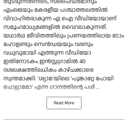
തുടരുന്നതിനിടെ, സ്പൈഡർമാനും
എംജെയും കേരളീയ പശ്ചാത്തലത്തിൽ
വിവാഹിതരാകുന്ന എ ഐ വീഡിയോയാണ്
സമൂഹമാധ്യമങ്ങളിൽ വൈറലാകുന്നത്.
യഥാർഥ ജീവിതത്തിലും പ്രണയത്തിലായ ടോം
ഹോളണ്ടും സെൻഡയയും വരനും
വധുവുമായി എത്തുന്ന വീഡിയോ
ഇതിനോടകം ഇൻസ്റ്റഗ്രാമിൽ 40
ദശലക്ഷത്തിലധികം കാഴ്ചക്കാരെ
സ്വന്തമാക്കി. 'ശ്യാമ'യിലെ 'പൂങ്കാറ്റേ പോയി
ചൊല്ലാമോ' എന്ന ഗാനത്തിന്റെ പശ് ...
Read More