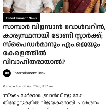
Entertainment News
സാമ്പാർ വിളമ്പാൻ വോൾവറിൻ,
കാര്യസ്ഥനായി ടോണി സ്റ്റാർക്ക്;
സ്പൈഡർമാനും എം.ജെയും
കേരളത്തിൽ
വിവാഹിതരായാൽ?
Entertainment Desk
Published on
:
06 Aug 2026, 8:37 am
'സ്‌പൈഡർമാൻ: ബ്രാൻഡ് ന്യൂ ഡേ'
തിയേറ്ററുകളിൽ വിജയകരമായി പ്രദർശനം