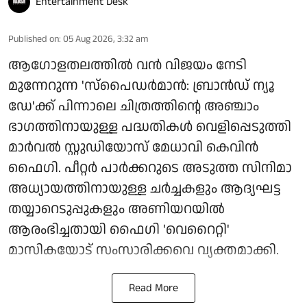
Entertainment Desk
Published on
:
05 Aug 2026, 3:32 am
ആഗോളതലത്തിൽ വൻ വിജയം നേടി
മുന്നേറുന്ന 'സ്‌പൈഡർമാൻ: ബ്രാൻഡ് ന്യൂ
ഡേ'ക്ക് പിന്നാലെ ചിത്രത്തിന്റെ അഞ്ചാം
ഭാഗത്തിനായുള്ള പദ്ധതികൾ വെളിപ്പെടുത്തി
മാർവൽ സ്റ്റുഡിയോസ് മേധാവി കെവിൻ
ഫൈഗി. പീറ്റർ പാർക്കറുടെ അടുത്ത സിനിമാ
അധ്യായത്തിനായുള്ള ചർച്ചകളും ആദ്യഘട്ട
തയ്യാറെടുപ്പുകളും അണിയറയിൽ
ആരംഭിച്ചതായി ഫൈഗി 'വെറൈറ്റി'
മാസികയോട് സംസാരിക്കവെ വ്യക്തമാക്കി.
Read More