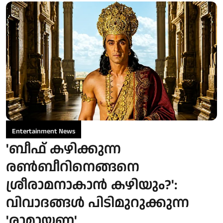
Entertainment News
'ബീഫ് കഴിക്കുന്ന
രൺബീറിനെങ്ങനെ
ശ്രീരാമനാകാൻ കഴിയും?':
വിവാദങ്ങൾ പിടിമുറുക്കുന്ന
'രാമായണ'