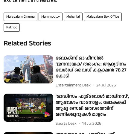
excitement in theatres.
Malayalam Cinema
Mammootty
Mohanlal
Malayalam Box Office
Patriot
Related Stories
ബോക്‌സ് ഓഫീസില്‍
'ജനനായക' തരംഗം; ആദ്യദിനം
വേള്‍ഡ് വൈഡ് കളക്ഷന്‍ 78.27
കോടി
Entertainment Desk
24 Jul 2026
'മാഡിസം ഫുട്‌ബോള്‍ മാഡ്നസ്',
ആവേശം വാനോളം; ലോകകപ്പ്
ആദ്യ സെമി മത്സരത്തിന്
മണിക്കൂറുകള്‍ മാത്രം
Sports Desk
14 Jul 2026