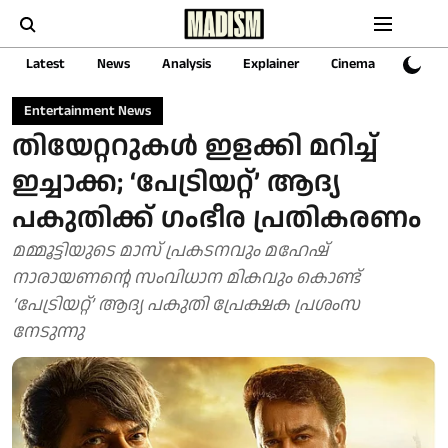
Latest
News
Analysis
Explainer
Cinema
Sports
Entertainment News
തിയേറ്ററുകൾ ഇളക്കി മറിച്ച്
ഇച്ചാക്ക; ‘പേട്രിയറ്റ്’ ആദ്യ
പകുതിക്ക് ഗംഭീര പ്രതികരണം
മമ്മൂട്ടിയുടെ മാസ് പ്രകടനവും മഹേഷ്
നാരായണന്റെ സംവിധാന മികവും കൊണ്ട്
‘പേട്രിയറ്റ്’ ആദ്യ പകുതി പ്രേക്ഷക പ്രശംസ
നേടുന്നു