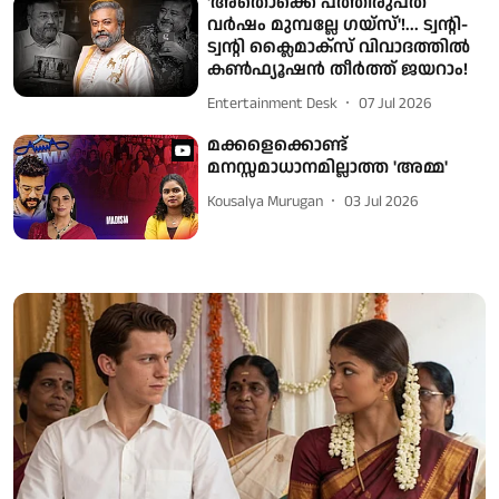
'അതൊക്കെ പത്തിരുപത്
വർഷം മുമ്പല്ലേ ഗയ്‌സ്'!... ട്വന്റി-
ട്വന്റി ക്ലൈമാക്‌സ് വിവാദത്തിൽ
കൺഫ്യൂഷൻ തീർത്ത് ജയറാം!
Entertainment Desk
07 Jul 2026
മക്കളെക്കൊണ്ട്
മനസ്സമാധാനമില്ലാത്ത 'അമ്മ'
Kousalya Murugan
03 Jul 2026