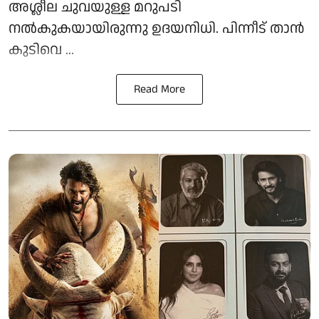
അശ്ലീല ചുവയുള്ള മറുപടി
നൽകുകയായിരുന്നു ഉദയനിധി. പിന്നീട് താൻ
കുടിവെ ...
Read More