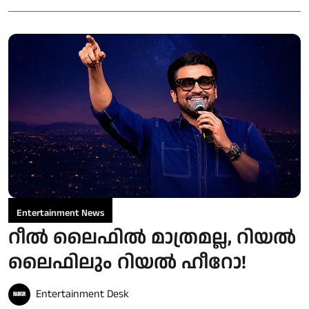
Entertainment News
റീൽ ലൈഫിൽ മാത്രമല്ല, റിയൽ
ലൈഫിലും റിയൽ ഹീറോ!
Entertainment Desk