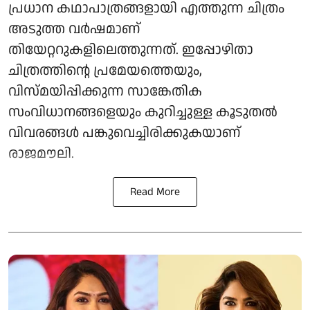
പ്രധാന കഥാപാത്രങ്ങളായി എത്തുന്ന ചിത്രം
അടുത്ത വർഷമാണ്
തിയേറ്ററുകളിലെത്തുന്നത്. ഇപ്പോഴിതാ
ചിത്രത്തിന്റെ പ്രമേയത്തെയും,
വിസ്മയിപ്പിക്കുന്ന സാങ്കേതിക
സംവിധാനങ്ങളെയും കുറിച്ചുള്ള കൂടുതൽ
വിവരങ്ങൾ പങ്കുവെച്ചിരിക്കുകയാണ്
രാജമൗലി.
Read More