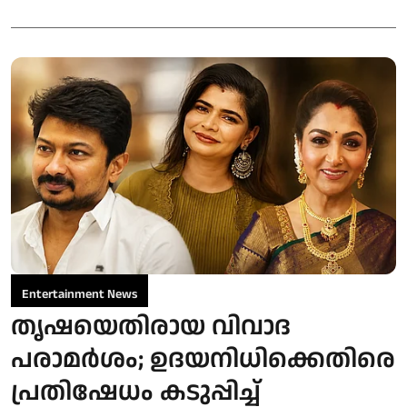
Entertainment News
തൃഷയെതിരായ വിവാദ
പരാമർശം; ഉദയനിധിക്കെതിരെ
പ്രതിഷേധം കടുപ്പിച്ച്