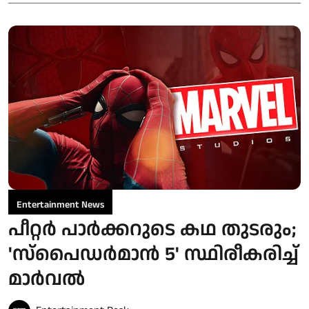
Entertainment News
പീറ്റർ പാർക്കറുടെ കഥ തുടരും;
'സ്‌പൈഡർമാൻ 5' സ്ഥിരീകരിച്ച്
മാർവൽ