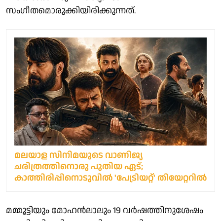
സംഗീതമൊരുക്കിയിരിക്കുന്നത്.
മലയാള സിനിമയുടെ വാണിജ്യ
ചരിത്രത്തിനൊരു പുതിയ ഏട്;
കാത്തിരിപ്പിനൊടുവിൽ 'പേട്രിയറ്റ്' തിയേറ്ററിൽ
മമ്മൂട്ടിയും മോഹൻലാലും 19 വർഷത്തിനുശേഷം