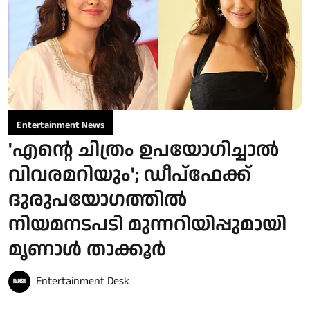
Entertainment News
'എന്റെ ചിത്രം ഉപയോഗിച്ചാൽ
വിവരമറിയും'; ഡീപ്‌ഫേക്ക്
ദുരുപയോഗത്തിൽ
നിയമനടപടി മുന്നറിയിപ്പുമായി
മൃണാൾ താക്കൂർ
Entertainment Desk