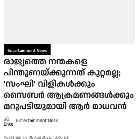
Entertainment News
രാജ്യത്തെ നന്മകളെ
പിന്തുണയ്ക്കുന്നത് കുറ്റമല്ല;
'സംഘി' വിളികൾക്കും
സൈബർ ആക്രമണങ്ങൾക്കും
മറുപടിയുമായി ആർ മാധവൻ
Entertainment Desk
Published on
:
05 Aug 2026, 10:40 am