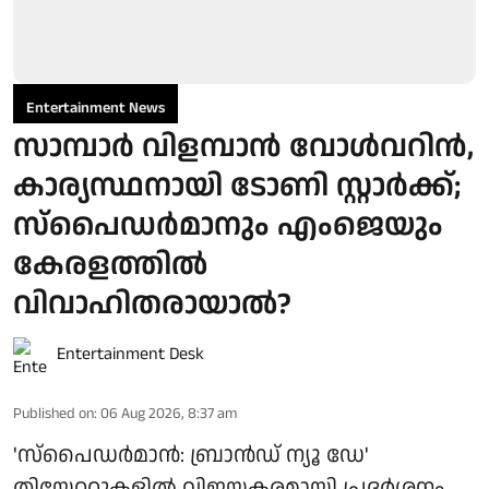
Entertainment News
സാമ്പാർ വിളമ്പാൻ വോൾവറിൻ,
കാര്യസ്ഥനായി ടോണി സ്റ്റാർക്ക്;
സ്പൈഡർമാനും എംജെയും
കേരളത്തിൽ
വിവാഹിതരായാൽ?
Entertainment Desk
Published on
:
06 Aug 2026, 8:37 am
'സ്‌പൈഡർമാൻ: ബ്രാൻഡ് ന്യൂ ഡേ'
തിയേറ്ററുകളിൽ വിജയകരമായി പ്രദർശനം