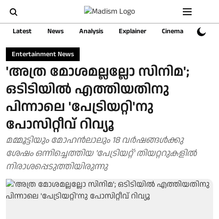
Latest
News
Analysis
Explainer
Cinema
Sports
Entertainment News
'അത്ര മോശമല്ലല്ലോ സിനിമ';
ഒടിടിയിൽ എത്തിയതിനു
പിന്നാലെ 'പേട്രിയറ്റി'നു
പോസിറ്റീവ് റിവ്യൂ
മമ്മൂട്ടിയും മോഹൻലാലും 18 വർഷങ്ങൾക്കു
ശേഷം ഒന്നിച്ചെത്തിയ 'പേട്രിയറ്റ്' തിയറ്ററുകളിൽ
നിരാശപ്പെടുത്തിയിരുന്നു