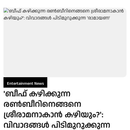
Entertainment News
'ബീഫ് കഴിക്കുന്ന
രൺബീറിനെങ്ങനെ
ശ്രീരാമനാകാൻ കഴിയും?':
വിവാദങ്ങൾ പിടിമുറുക്കുന്ന