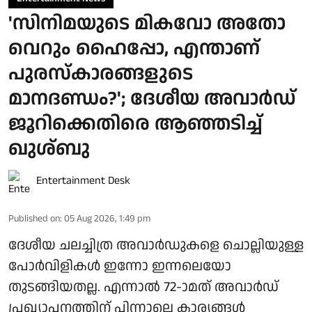
'സിനിമയുടെ മികവോ അതോ
വെറും ഹൈപ്പോ, എന്താണ്
പുരസ്‌കാരങ്ങളുടെ
മാനദണ്ഡം?'; ദേശീയ അവാർഡ്
ജൂറിക്കെതിരെ ആഞ്ഞടിച്ച്
ഖുശ്ബു
Entertainment Desk
Published on
:
05 Aug 2026, 1:49 pm
ദേശീയ ചലച്ചിത്ര അവാർഡുകളെ ചൊല്ലിയുള്ള
പോർവിളികൾ ഇന്നോ ഇന്നലെയോ
തുടങ്ങിയതല്ല. എന്നാൽ 72-ാമത് അവാർഡ്
പ്രഖ്യാപനത്തിന് പിന്നാലെ കാര്യങ്ങൾ