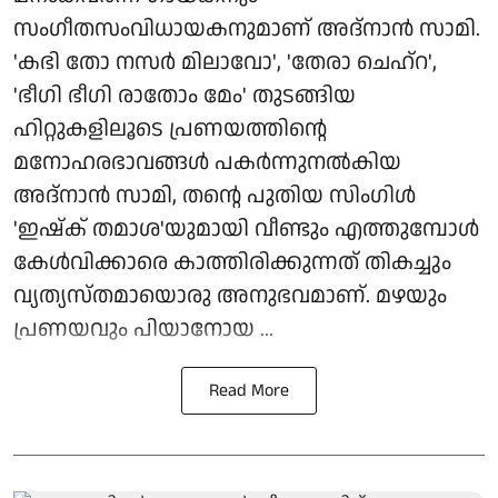
സംഗീതസംവിധായകനുമാണ് അദ്നാൻ സാമി.
'കഭി തോ നസർ മിലാവോ', 'തേരാ ചെഹ്റ',
'ഭീഗി ഭീഗി രാതോം മേം' തുടങ്ങിയ
ഹിറ്റുകളിലൂടെ പ്രണയത്തിന്റെ
മനോഹരഭാവങ്ങൾ പകർന്നുനൽകിയ
അദ്നാൻ സാമി, തന്റെ പുതിയ സിംഗിൾ
'ഇഷ്ക് തമാശ'യുമായി വീണ്ടും എത്തുമ്പോൾ
കേൾവിക്കാരെ കാത്തിരിക്കുന്നത് തികച്ചും
വ്യത്യസ്തമായൊരു അനുഭവമാണ്. മഴയും
പ്രണയവും പിയാനോയ ...
Read More