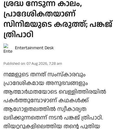
ശ്രദ്ധ നേടുന്ന കാലം,
പ്രാദേശികതയാണ്
സിനിമയുടെ കരുത്ത്; പങ്കജ്
ത്രിപാഠി
Entertainment Desk
Published on
:
07 Aug 2026, 7:28 am
നമ്മളുടെ തനത് സംസ്കാരവും
പ്രാദേശികമായ അനുഭവങ്ങളും
ആത്മാർഥതയോടെ വെള്ളിത്തിരയിൽ
പകർത്തുമ്പോഴാണ് കഥകൾക്ക്
ആഗോളതലത്തിൽ സ്വീകാര്യത
ലഭിക്കുന്നതെന്ന് നടൻ പങ്കജ് ത്രിപാഠി.
തിയറ്ററുകളിലെത്തിയ തന്റെ പുതിയ