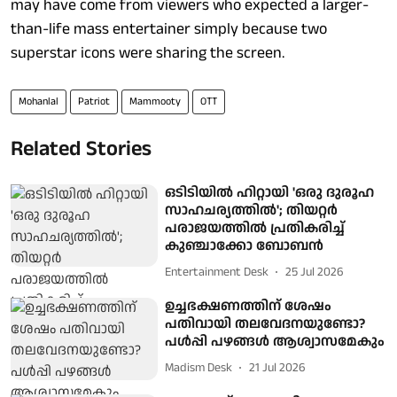
may have come from viewers who expected a larger-
than-life mass entertainer simply because two
superstar icons were sharing the screen.
Mohanlal
Patriot
Mammooty
OTT
Related Stories
ഒടിടിയിൽ ഹിറ്റായി 'ഒരു ദുരൂഹ
സാഹചര്യത്തിൽ'; തിയറ്റർ
പരാജയത്തിൽ പ്രതികരിച്ച്
കുഞ്ചാക്കോ ബോബൻ
Entertainment Desk
25 Jul 2026
ഉച്ചഭക്ഷണത്തിന് ശേഷം
പതിവായി തലവേദനയുണ്ടോ?
പൾപ്പി പഴങ്ങൾ ആശ്വാസമേകും
Madism Desk
21 Jul 2026