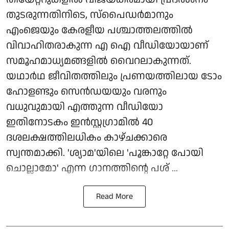
തുടരുന്നതിനിടെ, സ്പൈഡർമാനും
എംജെയും കേരളീയ പശ്ചാത്തലത്തിൽ
വിവാഹിതരാകുന്ന എ ഐ വീഡിയോയാണ്
സമൂഹമാധ്യമങ്ങളിൽ വൈറലാകുന്നത്.
യഥാർഥ ജീവിതത്തിലും പ്രണയത്തിലായ ടോം
ഹോളണ്ടും സെൻഡയയും വരനും
വധുവുമായി എത്തുന്ന വീഡിയോ
ഇതിനോടകം ഇൻസ്റ്റഗ്രാമിൽ 40
ദശലക്ഷത്തിലധികം കാഴ്ചക്കാരെ
സ്വന്തമാക്കി. 'ശ്യാമ'യിലെ 'പൂങ്കാറ്റേ പോയി
ചൊല്ലാമോ' എന്ന ഗാനത്തിന്റെ പശ് ...
Read More