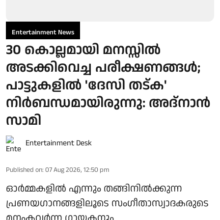
Entertainment News
30 കൊല്ലമായി മനസ്സിൽ
അടക്കിവെച്ച പരീക്ഷണങ്ങൾ;
പാട്ടുകളിൽ 'ദേസി തട്ക'
നിർബന്ധമായിരുന്നു: അദ്നാൻ
സാമി
Entertainment Desk
Published on
:
07 Aug 2026, 12:50 pm
ഓർമ്മകളിൽ എന്നും തങ്ങിനിൽക്കുന്ന
പ്രണയഗാനങ്ങളിലൂടെ സംഗീതാസ്വാദകരുടെ
മനംകവർന്ന ഗായകനും