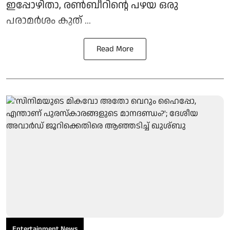
ഇപ്പോഴിതാ, രൺബീറിന്റെ പഴയ ഒരു
പരാമർശം കുത് ...
Read More
Entertainment News