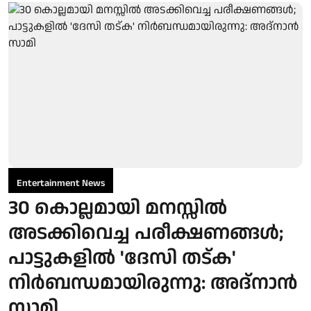
Entertainment News
30 കൊല്ലമായി മനസ്സിൽ
അടക്കിവെച്ച പരീക്ഷണങ്ങൾ;
പാട്ടുകളിൽ 'ദേസി തട്ക'
നിർബന്ധമായിരുന്നു: അദ്നാൻ
സാമി