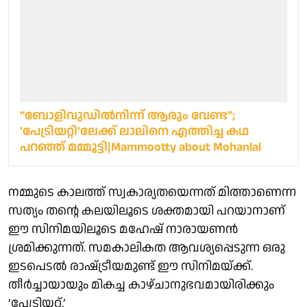
“ബോളിവുഡിൽനിന്ന് ആരും വേണ്ട”;
‘പേട്രിയറ്റി’ലേക്ക് ലാലിനെ എത്തിച്ച കഥ
പറഞ്ഞ് മമ്മൂട്ടി|Mammootty about Mohanlal
നമ്മുടെ കാലത്ത് സ്വകാര്യതയെന്നത് മിത്താണെന്ന
സത്യം തന്റെ കലയിലൂടെ ശക്തമായി പറയാനാണ്
ഈ സിനിമയിലൂടെ മഹേഷ് നാരായണൻ
ശ്രമിക്കുന്നത്. സമകാലികത ആവശ്യപ്പെടുന്ന ഒരു
ഇടപെടൽ രാഷ്‌ട്രീയമുണ്ട് ഈ സിനിമയ്ക്ക്.
തീർച്ചായായും മികച്ച കാഴ്ചാനുഭവമായിരിക്കും
‘പേട്രിയറ്റ്.’