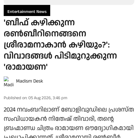
Entertainment News
'ബീഫ് കഴിക്കുന്ന
രൺബീറിനെങ്ങനെ
ശ്രീരാമനാകാൻ കഴിയും?':
വിവാദങ്ങൾ പിടിമുറുക്കുന്ന
'രാമായണ'
Madism Desk
Published on
:
05 Aug 2026, 3:46 pm
2024 നവംബറിലാണ് ബോളിവുഡിലെ പ്രശസ്ത
സംവിധായകൻ നിതേഷ് തിവാരി, തന്റെ
ബ്രഹ്മാണ്ഡ ചിത്രം രാമായണ ഔദ്യോഗികമായി
പ്രഖ്യാപിക്കുന്നത്. ശ്രീരാമനായി രൺബീർ