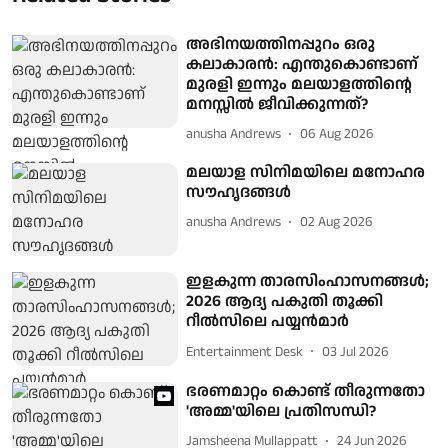
അഭിനയത്തിനപ്പുറം ഒരു
കലാകാരൻ: എന്തുകൊണ്ടാണ്
മുരളി ഇന്നും മലയാളത്തിന്റെ
മനസ്സിൽ ജീവിക്കുന്നത്?
anusha Andrews
06 Aug 2026
മലയാള സിനിമയിലെ മനോഹര
സൗഹൃദങ്ങൾ
anusha Andrews
02 Aug 2026
ഇളകുന്ന താരസിംഹാസനങ്ങള്‍;
2026 ആദ്യ പകുതി തൂക്കി
റീല്‍സിലെ പയ്യന്‍മാര്‍
Entertainment Desk
03 Jul 2026
ഭരണമാറ്റം കൊണ്ട് തീരുന്നതോ
'അമ്മ'യിലെ പ്രതിസന്ധി?
Jamsheena Mullappatt
24 Jun 2026