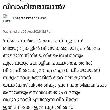
വിവാഹിതരായാൽ?
Entertainment Desk
Published on
:
06 Aug 2026, 8:37 am
'സ്‌പൈഡർമാൻ: ബ്രാൻഡ് ന്യൂ ഡേ'
തിയേറ്ററുകളിൽ വിജയകരമായി പ്രദർശനം
തുടരുന്നതിനിടെ, സ്പൈഡർമാനും
എംജെയും കേരളീയ പശ്ചാത്തലത്തിൽ
വിവാഹിതരാകുന്ന എ ഐ വീഡിയോയാണ്
സമൂഹമാധ്യമങ്ങളിൽ വൈറലാകുന്നത്.
യഥാർഥ ജീവിതത്തിലും പ്രണയത്തിലായ ടോം
ഹോളണ്ടും സെൻഡയയും വരനും
വധുവുമായി എത്തുന്ന വീഡിയോ
ഇതിനോടകം ഇൻസ്റ്റഗ്രാമിൽ 40