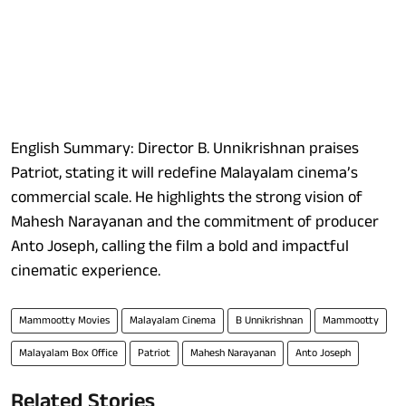
English Summary: Director B. Unnikrishnan praises
Patriot, stating it will redefine Malayalam cinema’s
commercial scale. He highlights the strong vision of
Mahesh Narayanan and the commitment of producer
Anto Joseph, calling the film a bold and impactful
cinematic experience.
Mammootty Movies
Malayalam Cinema
B Unnikrishnan
Mammootty
Malayalam Box Office
Patriot
Mahesh Narayanan
Anto Joseph
Related Stories