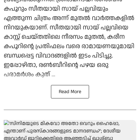
കപൂറും സീതയായി സായ് പല്ലവിയും
എത്തുന്ന ചിത്രം അന്ന് മുതൽ വാർത്തകളിൽ
നിറയുകയാണ്. സീതയായി സായ് പല്ലവിയെ
കാസ്റ്റ് ചെയ്തതിലെ നീരസം മുതൽ, കരീന
കപൂറിന്റെ പ്രതിഫലം വരെ രാമായണയുമായി
ബന്ധപ്പെട്ട വിവാദങ്ങളിൽ ഇടം പിടിച്ചു.
ഇപ്പോഴിതാ, രൺബീറിന്റെ പഴയ ഒരു
പരാമർശം കുത് ...
Read More