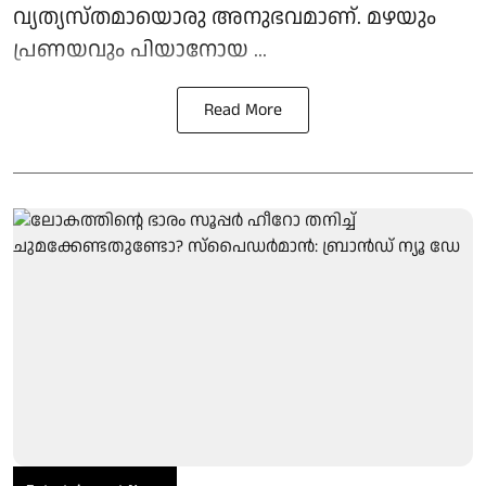
വ്യത്യസ്തമായൊരു അനുഭവമാണ്. മഴയും
പ്രണയവും പിയാനോയ ...
Read More