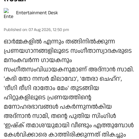
Entertainment Desk
Published on
:
07 Aug 2026, 12:50 pm
ഓർമ്മകളിൽ എന്നും തങ്ങിനിൽക്കുന്ന
പ്രണയഗാനങ്ങളിലൂടെ സംഗീതാസ്വാദകരുടെ
മനംകവർന്ന ഗായകനും
സംഗീതസംവിധായകനുമാണ് അദ്നാൻ സാമി.
'കഭി തോ നസർ മിലാവോ', 'തേരാ ചെഹ്റ',
'ഭീഗി ഭീഗി രാതോം മേം' തുടങ്ങിയ
ഹിറ്റുകളിലൂടെ പ്രണയത്തിന്റെ
മനോഹരഭാവങ്ങൾ പകർന്നുനൽകിയ
അദ്നാൻ സാമി, തന്റെ പുതിയ സിംഗിൾ
'ഇഷ്ക് തമാശ'യുമായി വീണ്ടും എത്തുമ്പോൾ
കേൾവിക്കാരെ കാത്തിരിക്കുന്നത് തികച്ചും