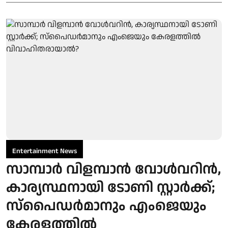
Entertainment News
സാമ്പാർ വിളമ്പാൻ വോൾവറിൻ,
കാര്യസ്ഥനായി ടോണി സ്റ്റാർക്ക്;
സ്പൈഡർമാനും എംജെയും
കേരളത്തിൽ