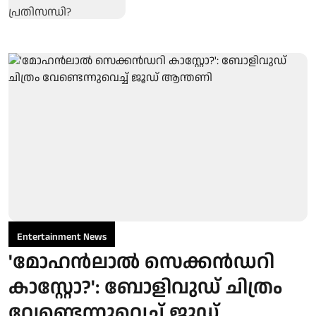
Entertainment News
'മോഹൻലാൽ സെക്കൻഡറി
കാസ്റ്റോ?': ബോളിവുഡ് ചിത്രം
വേണ്ടെന്നുവെച്ച് ജൂഡ്