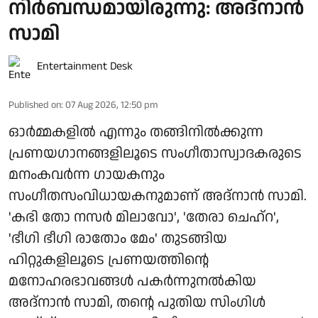
നിർബന്ധമായിരുന്നു: അദ്നാൻ
സാമി
Entertainment Desk
Published on
:
07 Aug 2026, 12:50 pm
ഓർമ്മകളിൽ എന്നും തങ്ങിനിൽക്കുന്ന
പ്രണയഗാനങ്ങളിലൂടെ സംഗീതാസ്വാദകരുടെ
മനംകവർന്ന ഗായകനും
സംഗീതസംവിധായകനുമാണ് അദ്നാൻ സാമി.
'കഭി തോ നസർ മിലാവോ', 'തേരാ ചെഹ്റ',
'ഭീഗി ഭീഗി രാതോം മേം' തുടങ്ങിയ
ഹിറ്റുകളിലൂടെ പ്രണയത്തിന്റെ
മനോഹരഭാവങ്ങൾ പകർന്നുനൽകിയ
അദ്നാൻ സാമി, തന്റെ പുതിയ സിംഗിൾ