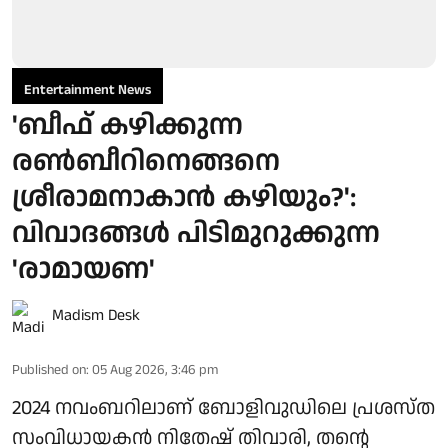
Entertainment News
'ബീഫ് കഴിക്കുന്ന
രൺബീറിനെങ്ങനെ
ശ്രീരാമനാകാൻ കഴിയും?':
വിവാദങ്ങൾ പിടിമുറുക്കുന്ന
'രാമായണ'
Madism Desk
Published on
:
05 Aug 2026, 3:46 pm
2024 നവംബറിലാണ് ബോളിവുഡിലെ പ്രശസ്ത
സംവിധായകൻ നിതേഷ് തിവാരി, തന്റെ