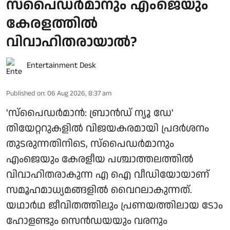
സ്പൈഡർമാനും എംജെയും
കേരളത്തിൽ
വിവാഹിതരായാൽ?
Entertainment Desk
Published on
:
06 Aug 2026, 8:37 am
'സ്‌പൈഡർമാൻ: ബ്രാൻഡ് ന്യൂ ഡേ'
തിയേറ്ററുകളിൽ വിജയകരമായി പ്രദർശനം
തുടരുന്നതിനിടെ, സ്പൈഡർമാനും
എംജെയും കേരളീയ പശ്ചാത്തലത്തിൽ
വിവാഹിതരാകുന്ന എ ഐ വീഡിയോയാണ്
സമൂഹമാധ്യമങ്ങളിൽ വൈറലാകുന്നത്.
യഥാർഥ ജീവിതത്തിലും പ്രണയത്തിലായ ടോം
ഹോളണ്ടും സെൻഡയയും വരനും