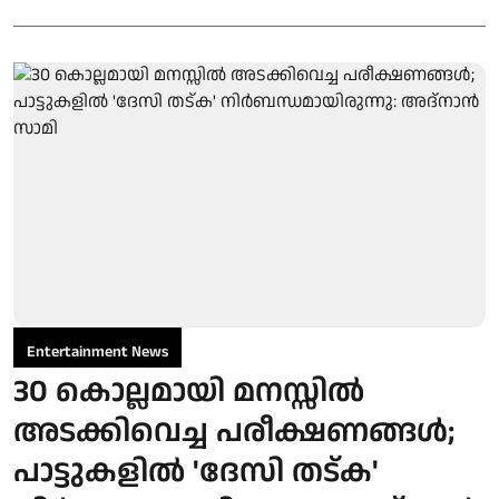
Entertainment News
30 കൊല്ലമായി മനസ്സിൽ
അടക്കിവെച്ച പരീക്ഷണങ്ങൾ;
പാട്ടുകളിൽ 'ദേസി തട്ക'