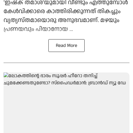
'ഇഷ്ക് തമാശ'യുമായി വീണ്ടും എത്തുമ്പോൾ
കേൾവിക്കാരെ കാത്തിരിക്കുന്നത് തികച്ചും
വ്യത്യസ്തമായൊരു അനുഭവമാണ്. മഴയും
പ്രണയവും പിയാനോയ ...
Read More