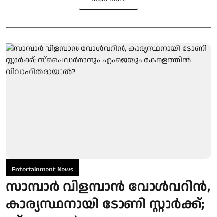
Entertainment News
സാമ്പാർ വിളമ്പാൻ വോൾവറിൻ,
കാര്യസ്ഥനായി ടോണി സ്റ്റാർക്ക്;