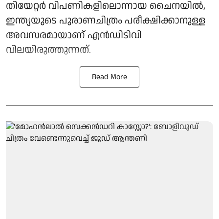
തിയേറ്റർ വിപണികളിലൊന്നായ ചൈനയിൽ,
ഇന്ത്യയുടെ പുരാണചിത്രം പരീക്ഷിക്കാനുള്ള
അവസരമായാണ് എൻഡിടിവി
വിലയിരുത്തുന്നത്.
Read More