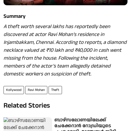
Summary
A theft worth several lakhs has reportedly been
discovered at actor Ravi Mohan's residence in
Injambakkam, Chennai. According to reports, a diamond
necklace valued at ₹10 lakh and ₹40,000 in cash went
missing from the house. Following the incident,
members of the actor's team allegedly detained
domestic workers on suspicion of theft.
Kollywood
Ravi Mohan
Theft
Related Stories
ബാഴ്സലോണയിലേക്ക്
ചേക്കേറാൻ റോഡ്രിയുടെ