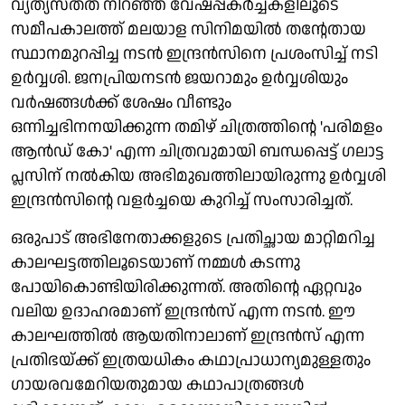
വ്യത്യസ്തത നിറഞ്ഞ വേഷപ്പകർച്ചകളിലൂടെ
സമീപകാലത്ത് മലയാള സിനിമയിൽ തന്റേതായ
സ്ഥാനമുറപ്പിച്ച നടൻ ഇന്ദ്രൻസിനെ പ്രശംസിച്ച് നടി
ഉർവ്വശി. ജനപ്രിയനടൻ ജയറാമും ഉർവ്വശിയും
വർഷങ്ങൾക്ക് ശേഷം വീണ്ടും
ഒന്നിച്ചഭിനനയിക്കുന്ന തമിഴ് ചിത്രത്തിന്റെ 'പരിമളം
ആൻഡ് കോ' എന്ന ചിത്രവുമായി ബന്ധപ്പെട്ട് ഗലാട്ട
പ്ലസിന് നൽകിയ അഭിമുഖത്തിലായിരുന്നു ഉർവ്വശി
ഇന്ദ്രൻസിന്റെ വളർച്ചയെ കുറിച്ച് സംസാരിച്ചത്.
ഒരുപാട് അഭിനേതാക്കളുടെ പ്രതിച്ഛായ മാറ്റിമറിച്ച
കാലഘട്ടത്തിലൂടെയാണ് നമ്മൾ കടന്നു
പോയികൊണ്ടിയിരിക്കുന്നത്. അതിന്റെ ഏറ്റവും
വലിയ ഉദാഹരമാണ് ഇന്ദ്രൻസ് എന്ന നടൻ. ഈ
കാലഘത്തിൽ ആയതിനാലാണ് ഇന്ദ്രൻസ് എന്ന
പ്രതിഭയ്ക്ക് ഇത്രയധികം കഥാപ്രാധാന്യമുള്ളതും
ഗായരവമേറിയതുമായ കഥാപാത്രങ്ങൾ