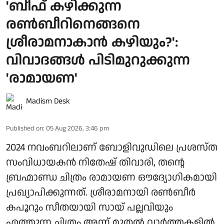
'ബീഫ് കഴിക്കുന്ന
രൺബീറിനെങ്ങനെ
ശ്രീരാമനാകാൻ കഴിയും?':
വിവാദങ്ങൾ പിടിമുറുക്കുന്ന
'രാമായണ'
Madism Desk
Published on
:
05 Aug 2026, 3:46 pm
2024 നവംബറിലാണ് ബോളിവുഡിലെ പ്രശസ്ത
സംവിധായകൻ നിതേഷ് തിവാരി, തന്റെ
ബ്രഹ്മാണ്ഡ ചിത്രം രാമായണ ഔദ്യോഗികമായി
പ്രഖ്യാപിക്കുന്നത്. ശ്രീരാമനായി രൺബീർ
കപൂറും സീതയായി സായ് പല്ലവിയും
എത്തുന്ന ചിത്രം അന്ന് മുതൽ വാർത്തകളിൽ