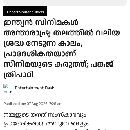
Entertainment News
ഇന്ത്യൻ സിനിമകൾ
അന്താരാഷ്ട്ര തലത്തിൽ വലിയ
ശ്രദ്ധ നേടുന്ന കാലം,
പ്രാദേശികതയാണ്
സിനിമയുടെ കരുത്ത്; പങ്കജ്
ത്രിപാഠി
Entertainment Desk
Published on
:
07 Aug 2026, 7:28 am
നമ്മളുടെ തനത് സംസ്കാരവും
പ്രാദേശികമായ അനുഭവങ്ങളും