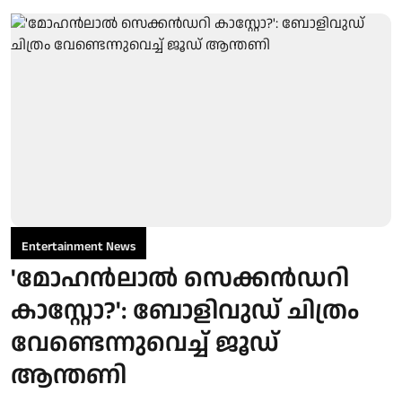
Entertainment News
'മോഹൻലാൽ സെക്കൻഡറി
കാസ്റ്റോ?': ബോളിവുഡ് ചിത്രം
വേണ്ടെന്നുവെച്ച് ജൂഡ്
ആന്തണി