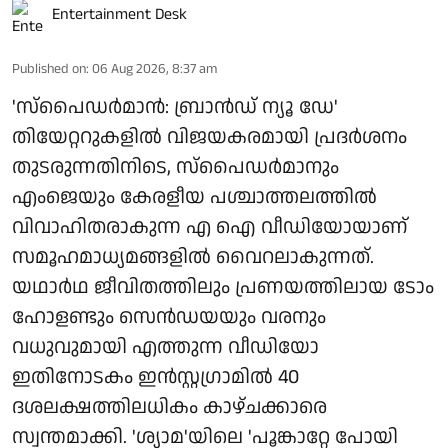
Entertainment Desk
Published on
:
06 Aug 2026, 8:37 am
'സ്‌പൈഡർമാൻ: ബ്രാൻഡ് ന്യൂ ഡേ'
തിയേറ്ററുകളിൽ വിജയകരമായി പ്രദർശനം
തുടരുന്നതിനിടെ, സ്പൈഡർമാനും
എംജെയും കേരളീയ പശ്ചാത്തലത്തിൽ
വിവാഹിതരാകുന്ന എ ഐ വീഡിയോയാണ്
സമൂഹമാധ്യമങ്ങളിൽ വൈറലാകുന്നത്.
യഥാർഥ ജീവിതത്തിലും പ്രണയത്തിലായ ടോം
ഹോളണ്ടും സെൻഡയയും വരനും
വധുവുമായി എത്തുന്ന വീഡിയോ
ഇതിനോടകം ഇൻസ്റ്റഗ്രാമിൽ 40
ദശലക്ഷത്തിലധികം കാഴ്ചക്കാരെ
സ്വന്തമാക്കി. 'ശ്യാമ'യിലെ 'പൂങ്കാറ്റേ പോയി