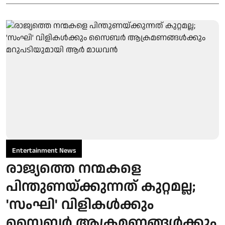
Entertainment News
രാജ്യത്തെ നന്മകളെ
പിന്തുണയ്ക്കുന്നത് കുറ്റമല്ല;
'സംഘി' വിളികൾക്കും
സൈബർ ആക്രമണങ്ങൾക്കും