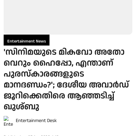
Entertainment News
'സിനിമയുടെ മികവോ അതോ
വെറും ഹൈപ്പോ, എന്താണ്
പുരസ്‌കാരങ്ങളുടെ
മാനദണ്ഡം?'; ദേശീയ അവാർഡ്
ജൂറിക്കെതിരെ ആഞ്ഞടിച്ച്
ഖുശ്ബു
Entertainment Desk