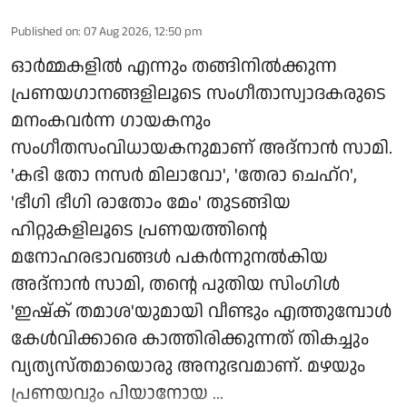
Published on
:
07 Aug 2026, 12:50 pm
ഓർമ്മകളിൽ എന്നും തങ്ങിനിൽക്കുന്ന
പ്രണയഗാനങ്ങളിലൂടെ സംഗീതാസ്വാദകരുടെ
മനംകവർന്ന ഗായകനും
സംഗീതസംവിധായകനുമാണ് അദ്നാൻ സാമി.
'കഭി തോ നസർ മിലാവോ', 'തേരാ ചെഹ്റ',
'ഭീഗി ഭീഗി രാതോം മേം' തുടങ്ങിയ
ഹിറ്റുകളിലൂടെ പ്രണയത്തിന്റെ
മനോഹരഭാവങ്ങൾ പകർന്നുനൽകിയ
അദ്നാൻ സാമി, തന്റെ പുതിയ സിംഗിൾ
'ഇഷ്ക് തമാശ'യുമായി വീണ്ടും എത്തുമ്പോൾ
കേൾവിക്കാരെ കാത്തിരിക്കുന്നത് തികച്ചും
വ്യത്യസ്തമായൊരു അനുഭവമാണ്. മഴയും
പ്രണയവും പിയാനോയ ...