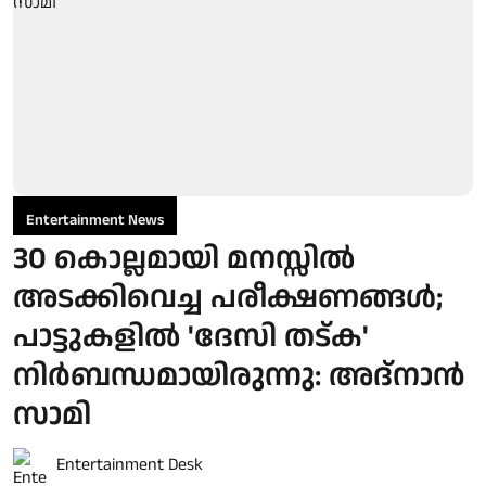
Entertainment News
30 കൊല്ലമായി മനസ്സിൽ
അടക്കിവെച്ച പരീക്ഷണങ്ങൾ;
പാട്ടുകളിൽ 'ദേസി തട്ക'
നിർബന്ധമായിരുന്നു: അദ്നാൻ
സാമി
Entertainment Desk