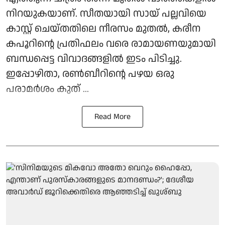
നിറയുകയാണ്. സീതയായി സായ് പല്ലവിയെ
കാസ്റ്റ് ചെയ്തതിലെ നീരസം മുതൽ, കരീന
കപൂറിന്റെ പ്രതിഫലം വരെ രാമായണയുമായി
ബന്ധപ്പെട്ട വിവാദങ്ങളിൽ ഇടം പിടിച്ചു.
ഇപ്പോഴിതാ, രൺബീറിന്റെ പഴയ ഒരു
പരാമർശം കുത് ...
Read More