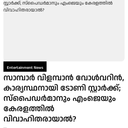
Entertainment News
സാമ്പാർ വിളമ്പാൻ വോൾവറിൻ,
കാര്യസ്ഥനായി ടോണി സ്റ്റാർക്ക്;
സ്പൈഡർമാനും എംജെയും
കേരളത്തിൽ
വിവാഹിതരായാൽ?