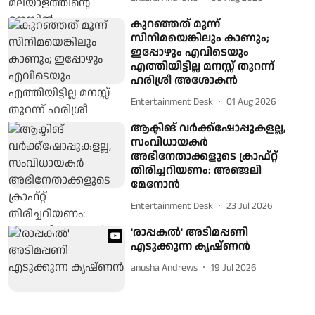
കുറഞ്ഞത് മൂന്ന്
സിനിമയെങ്കിലും കാണും;
ഇപ്പോഴും എവിടെയും
എത്തിയിട്ടില്ല മനസ്സ് തുറന്ന്
ഹരിശ്രീ അശോകൻ
Entertainment Desk
01 Aug 2026
ആക്ടിങ് വർക്ക്ഷോപ്പുകളല്ല,
സംവിധായകർ
അഭിനേതാക്കളുടെ ക്രാഫ്റ്റ്
തിരിച്ചറിയണം: അഞ്ജലി
മേനോൻ
Entertainment Desk
23 Jul 2026
'രാപ്പകൽ' അടിമപ്പണി
എടുക്കുന്ന കൃഷ്ണൻ
anusha Andrews
19 Jul 2026