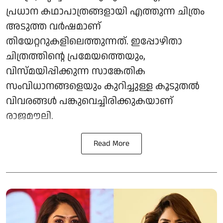
പ്രധാന കഥാപാത്രങ്ങളായി എത്തുന്ന ചിത്രം
അടുത്ത വർഷമാണ്
തിയേറ്ററുകളിലെത്തുന്നത്. ഇപ്പോഴിതാ
ചിത്രത്തിന്റെ പ്രമേയത്തെയും,
വിസ്മയിപ്പിക്കുന്ന സാങ്കേതിക
സംവിധാനങ്ങളെയും കുറിച്ചുള്ള കൂടുതൽ
വിവരങ്ങൾ പങ്കുവെച്ചിരിക്കുകയാണ്
രാജമൗലി.
Read More