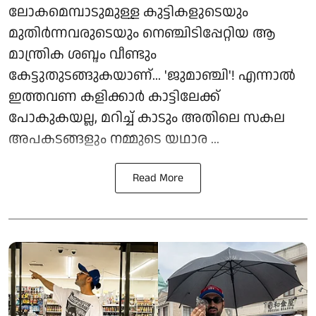
ലോകമെമ്പാടുമുള്ള കുട്ടികളുടെയും
മുതിര്‍ന്നവരുടെയും നെഞ്ചിടിപ്പേറ്റിയ ആ
മാന്ത്രിക ശബ്ദം വീണ്ടും
കേട്ടുതുടങ്ങുകയാണ്... 'ജുമാഞ്ചി'! എന്നാല്‍
ഇത്തവണ കളിക്കാര്‍ കാട്ടിലേക്ക്
പോകുകയല്ല, മറിച്ച് കാടും അതിലെ സകല
അപകടങ്ങളും നമ്മുടെ യഥാര ...
Read More