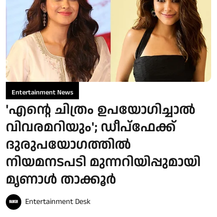
Entertainment News
'എന്റെ ചിത്രം ഉപയോഗിച്ചാൽ
വിവരമറിയും'; ഡീപ്‌ഫേക്ക്
ദുരുപയോഗത്തിൽ
നിയമനടപടി മുന്നറിയിപ്പുമായി
മൃണാൾ താക്കൂർ
Entertainment Desk