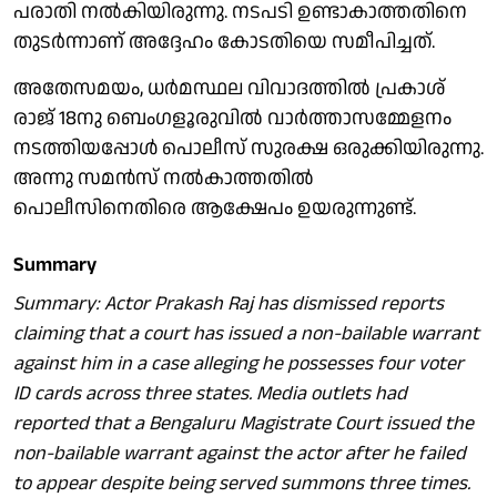
പരാതി നൽകിയിരുന്നു. നടപടി ഉണ്ടാകാത്തതിനെ
തുടർന്നാണ് അദ്ദേഹം കോടതിയെ സമീപിച്ചത്.
അതേസമയം, ധർമസ്ഥല വിവാദത്തിൽ പ്രകാശ്
രാജ് 18നു ബെംഗളൂരുവിൽ വാർത്താസമ്മേളനം
നടത്തിയപ്പോൾ പൊലീസ് സുരക്ഷ ഒരുക്കിയിരുന്നു.
അന്നു സമൻസ് നൽകാത്തതിൽ
പൊലീസിനെതിരെ ആക്ഷേപം ഉയരുന്നുണ്ട്.
Summary
Summary: Actor Prakash Raj has dismissed reports
claiming that a court has issued a non-bailable warrant
against him in a case alleging he possesses four voter
ID cards across three states. Media outlets had
reported that a Bengaluru Magistrate Court issued the
non-bailable warrant against the actor after he failed
to appear despite being served summons three times.