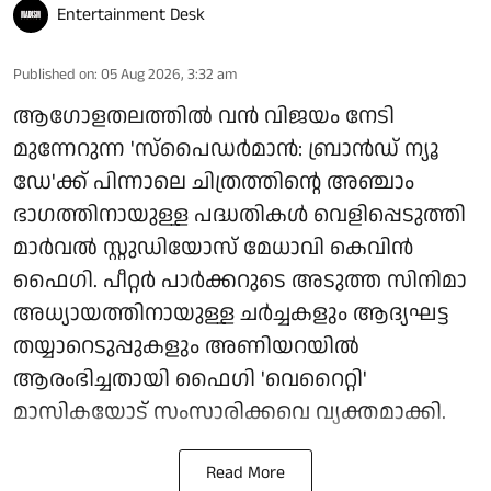
Entertainment Desk
Published on
:
05 Aug 2026, 3:32 am
ആഗോളതലത്തിൽ വൻ വിജയം നേടി
മുന്നേറുന്ന 'സ്‌പൈഡർമാൻ: ബ്രാൻഡ് ന്യൂ
ഡേ'ക്ക് പിന്നാലെ ചിത്രത്തിന്റെ അഞ്ചാം
ഭാഗത്തിനായുള്ള പദ്ധതികൾ വെളിപ്പെടുത്തി
മാർവൽ സ്റ്റുഡിയോസ് മേധാവി കെവിൻ
ഫൈഗി. പീറ്റർ പാർക്കറുടെ അടുത്ത സിനിമാ
അധ്യായത്തിനായുള്ള ചർച്ചകളും ആദ്യഘട്ട
തയ്യാറെടുപ്പുകളും അണിയറയിൽ
ആരംഭിച്ചതായി ഫൈഗി 'വെറൈറ്റി'
മാസികയോട് സംസാരിക്കവെ വ്യക്തമാക്കി.
Read More