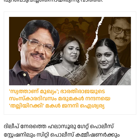
'സ്വത്താണ് മുഖ്യം'; ഭാരതിരാജയുടെ
സംസ്കാരദിവസം മരുമകൾ നന്ദനയെ
'തല്ലിയിറക്കി' മകൾ ജനനി ഐശ്വര്യ
ദിലീപ് നേരത്തെ ഹലാസൂരു ഗേറ്റ് പൊലീസ്
സ്റ്റേഷനിലും സിറ്റി പൊലീസ് കമ്മീഷണർക്കും