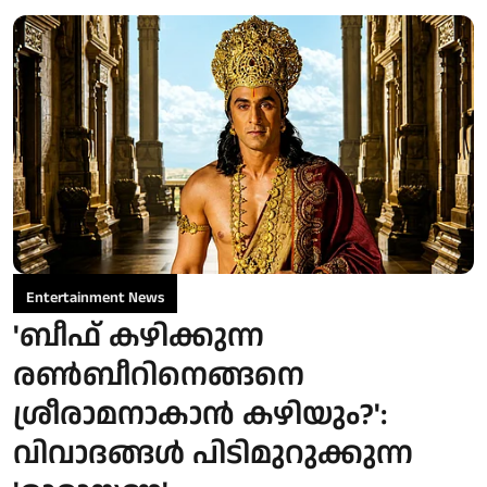
Entertainment News
'ബീഫ് കഴിക്കുന്ന
രൺബീറിനെങ്ങനെ
ശ്രീരാമനാകാൻ കഴിയും?':
വിവാദങ്ങൾ പിടിമുറുക്കുന്ന