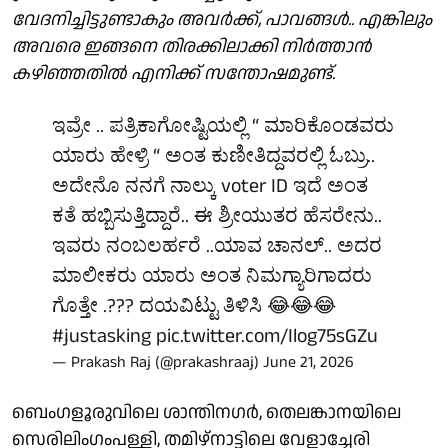
വേദനിച്ചിട്ടുണ്ടാകും അവർക്ക്, പാവങ്ങൾ.. എങ്കിലും
അവരെ ഇങ്ങനെ തിരക്കിലാക്കി നിർത്താൻ
കഴിഞ്ഞതിൽ എനിക്ക് സന്തോഷമുണ്ട്.
ಇವ್ರೇ .. ಪತ್ರಿಕಾಗೋಷ್ಟಿಯಲ್ಲಿ “ ಮಾರಿಕೊಂಡವರು
ಯಾರು ಹೇಳ್ರಿ “ ಅಂತ ಕುಣೀತಿದ್ದವರಲ್ಲಿ ಓಬ್ರು..
ಅದೇನೊ ನನಗೆ ನಾಲ್ಕು voter ID ಇದೆ ಅಂತ
ಕತೆ ಹಬ್ಬಿಸುತ್ತಿದ್ದಾರೆ.. ಈ ಶ್ರೀಯುತರ ಹೆಸರೇನು..
ಇವರು ನಂಬಲರ್ಹರೆ ..ಯಾವ ಚಾನಲ್.. ಅದರ
ಮಾಲೀಕರು ಯಾರು ಅಂತ ನಿಮಗ್ಯಾರಿಗಾದರು
ಗೊತ್ತೇ .??? ದಯವಿಟ್ಟು ತಿಳಿಸಿ 😂😂😂
#justasking
pic.twitter.com/Ilog75sGZu
— Prakash Raj (@prakashraaj)
June 21, 2026
ബെംഗളൂരുവിലെ ശാന്തിനഗർ, തെലങ്കാനയിലെ
സെരിലിംഗംപള്ളി, തമിഴ്നാട്ടിലെ വേളാച്ചേരി