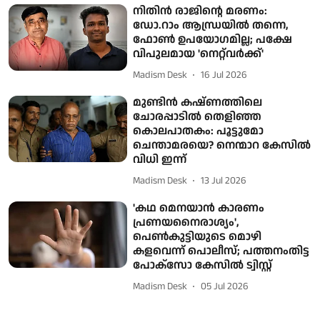
നിതിൻ രാജിന്റെ മരണം:
ഡോ.റാം ആന്ധ്രയിൽ തന്നെ,
ഫോൺ ഉപയോഗമില്ല; പക്ഷേ
വിപുലമായ 'നെറ്റ്‌വർക്ക്'
Madism Desk
16 Jul 2026
മുണ്ടിൻ കഷ്ണത്തിലെ
ചോരപ്പാടിൽ തെളിഞ്ഞ
കൊലപാതകം: പൂട്ടുമോ
ചെന്താമരയെ? നെന്മാറ കേസിൽ
വിധി ഇന്ന്
Madism Desk
13 Jul 2026
'കഥ മെനയാൻ കാരണം
പ്രണയനൈരാശ്യം',
പെൺകുട്ടിയുടെ മൊഴി
കളവെന്ന് പൊലീസ്; പത്തനംതിട്ട
പോക്സോ കേസിൽ ട്വിസ്റ്റ്
Madism Desk
05 Jul 2026