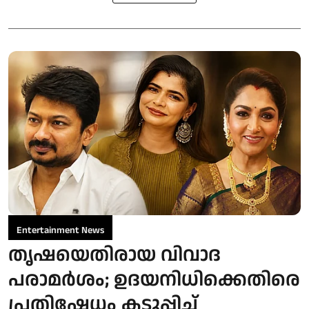
Entertainment News
തൃഷയെതിരായ വിവാദ
പരാമർശം; ഉദയനിധിക്കെതിരെ
പ്രതിഷേധം കടുപ്പിച്ച്