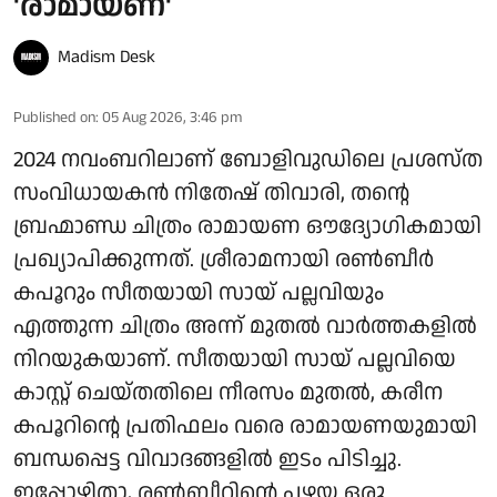
'രാമായണ'
Madism Desk
Published on
:
05 Aug 2026, 3:46 pm
2024 നവംബറിലാണ് ബോളിവുഡിലെ പ്രശസ്ത
സംവിധായകൻ നിതേഷ് തിവാരി, തന്റെ
ബ്രഹ്മാണ്ഡ ചിത്രം രാമായണ ഔദ്യോഗികമായി
പ്രഖ്യാപിക്കുന്നത്. ശ്രീരാമനായി രൺബീർ
കപൂറും സീതയായി സായ് പല്ലവിയും
എത്തുന്ന ചിത്രം അന്ന് മുതൽ വാർത്തകളിൽ
നിറയുകയാണ്. സീതയായി സായ് പല്ലവിയെ
കാസ്റ്റ് ചെയ്തതിലെ നീരസം മുതൽ, കരീന
കപൂറിന്റെ പ്രതിഫലം വരെ രാമായണയുമായി
ബന്ധപ്പെട്ട വിവാദങ്ങളിൽ ഇടം പിടിച്ചു.
ഇപ്പോഴിതാ, രൺബീറിന്റെ പഴയ ഒരു