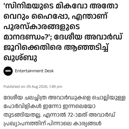
'സിനിമയുടെ മികവോ അതോ
വെറും ഹൈപ്പോ, എന്താണ്
പുരസ്‌കാരങ്ങളുടെ
മാനദണ്ഡം?'; ദേശീയ അവാർഡ്
ജൂറിക്കെതിരെ ആഞ്ഞടിച്ച്
ഖുശ്ബു
Entertainment Desk
Published on
:
05 Aug 2026, 1:49 pm
ദേശീയ ചലച്ചിത്ര അവാർഡുകളെ ചൊല്ലിയുള്ള
പോർവിളികൾ ഇന്നോ ഇന്നലെയോ
തുടങ്ങിയതല്ല. എന്നാൽ 72-ാമത് അവാർഡ്
പ്രഖ്യാപനത്തിന് പിന്നാലെ കാര്യങ്ങൾ