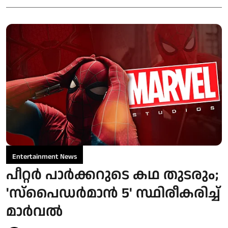
Entertainment News
പീറ്റർ പാർക്കറുടെ കഥ തുടരും;
'സ്‌പൈഡർമാൻ 5' സ്ഥിരീകരിച്ച്
മാർവൽ