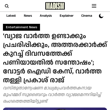
Latest
News
Analysis
Explainer
Cinema
Sports
Entertainment News
'വ്യാജ വാർത്ത ഉണ്ടാക്കും
പ്രചരിപ്പിക്കും, അത്തരക്കാർക്ക്
കുറച്ച് ദിവസത്തേക്ക്
പണിയായതിൽ സന്തോഷം';
വോട്ടർ ഐഡി കേസ്, വാർത്ത
തള്ളി പ്രകാശ് രാജ്
വസ്തുതാന്വേഷണ മാധ്യമപ്രവർത്തകനായ
മുഹമ്മദ് സുബൈറും വാർത്ത വ്യാജമെന്നറിയിച്ച്
രംഗത്തെത്തിയിട്ടുണ്ട്