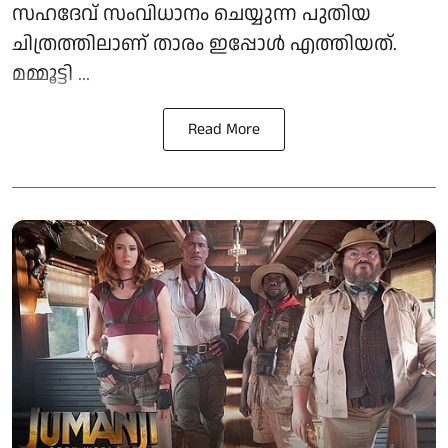
സഹദേവ് സംവിധാനം ചെയ്യുന്ന പുതിയ
ചിത്രത്തിലാണ് താരം ഇപ്പോൾ എത്തിയത്.
മമ്മൂട്ടി ...
Read More