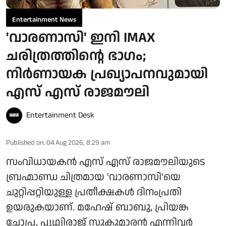
Entertainment News
'വാരണാസി' ഇനി IMAX
ചരിത്രത്തിന്റെ ഭാഗം;
നിർണായക പ്രഖ്യാപനവുമായി
എസ് എസ് രാജമൗലി
Entertainment Desk
Published on
:
04 Aug 2026, 8:29 am
സംവിധായകൻ എസ് എസ് രാജമൗലിയുടെ
ബ്രഹ്മാണ്ഡ ചിത്രമായ 'വാരണാസി'യെ
ചുറ്റിപ്പറ്റിയുള്ള പ്രതീക്ഷകൾ ദിനംപ്രതി
ഉയരുകയാണ്. മഹേഷ് ബാബു, പ്രിയങ്ക
ചോപ്ര, പൃഥ്വിരാജ് സുകുമാരൻ എന്നിവർ