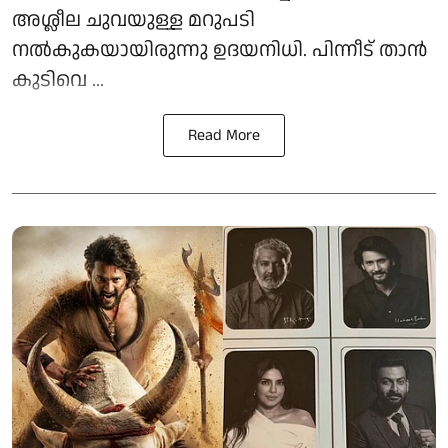
അശ്ലീല ചുവയുള്ള മറുപടി
നൽകുകയായിരുന്നു ഉദയനിധി. പിന്നീട് താൻ
കുടിവെ ...
Read More