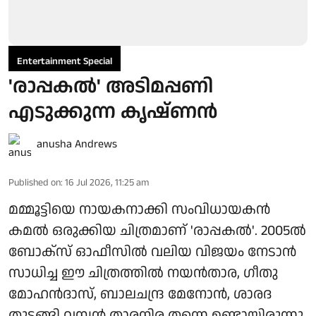
Entertainment Special
'രാപ്പകൽ' അടിമപ്പണി
എടുക്കുന്ന കൃഷ്ണൻ
anusha Andrews
Published on
:
16 Jul 2026, 11:25 am
മമ്മൂട്ടിയെ നായകനാക്കി സംവിധായകൻ
കമൽ ഒരുക്കിയ ചിത്രമാണ് 'രാപ്പകൽ'. 2005ൽ
ബോക്‌സ് ഓഫീസിൽ വലിയ വിജയം നേടാൻ
സാധിച്ച ഈ ചിത്രത്തിൽ നയൻതാര, ഗീതു
മോഹൻദാസ്, ബാലചന്ദ്ര മേനോൻ, ശാരദ
തുടങ്ങി വമ്പൻ താരനിര തന്നെ ഉണ്ടായിരുന്നു.