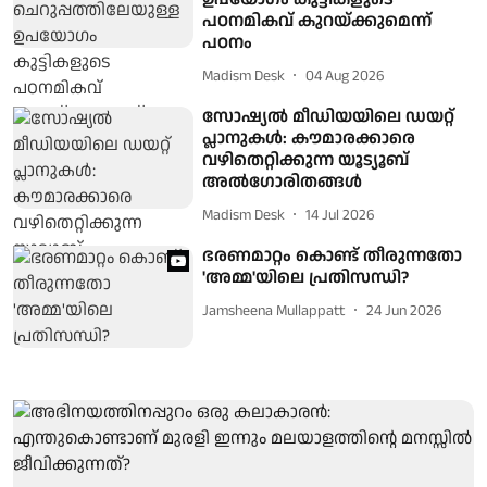
പഠനമികവ് കുറയ്ക്കുമെന്ന്
പഠനം
Madism Desk
04 Aug 2026
സോഷ്യൽ മീഡിയയിലെ ഡയറ്റ്
പ്ലാനുകൾ: കൗമാരക്കാരെ
വഴിതെറ്റിക്കുന്ന യൂട്യൂബ്
അൽഗോരിതങ്ങൾ
Madism Desk
14 Jul 2026
ഭരണമാറ്റം കൊണ്ട് തീരുന്നതോ
'അമ്മ'യിലെ പ്രതിസന്ധി?
Jamsheena Mullappatt
24 Jun 2026