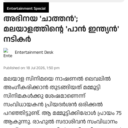
Entertainment Special
അഭിനയ 'ചാത്തൻ';
മലയാളത്തിന്റെ 'പാൻ ഇന്ത്യൻ'
നടികർ
Entertainment Desk
Published on
:
18 Jul 2026, 1:50 pm
മലയാള സിനിമയെ നാഷണൽ ലെവലിൽ
അംഗീകരിക്കാൻ തുടങ്ങിയത് മമ്മൂട്ടി
സിനിമകൾക്കു ശേഷമാണെന്ന്
സംവിധായകൻ പ്രിയദർശൻ ഒരിക്കൽ
പറഞ്ഞിട്ടുണ്ട്. ആ മമ്മൂട്ടിക്കിപ്പോൾ പ്രായം 75
ആകുന്നു. രാഹുൽ സദാശിവൻ സംവിധാനം