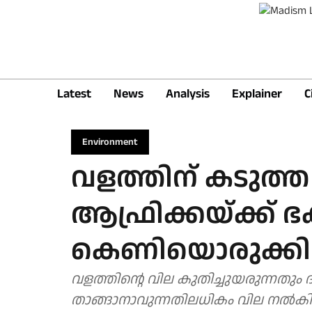
Latest
News
Analysis
Explainer
C
Environment
വളത്തിന് കടുത്ത 
ആഫ്രിക്കയ്ക്ക് ഭക
കെണിയൊരുക്കി ഇ
വളത്തിന്റെ വില കുതിച്ചുയരുന്നതും ദ
താങ്ങാനാവുന്നതിലധികം വില നല്‍കി