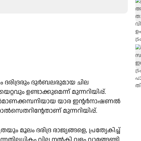
ം ദരിദ്രരും ദുര്‍ബലരുമായ ചില
്റവും ഉണ്ടാക്കുമെന്ന് മുന്നറിയിപ്പ്.
്‍മാണക്കമ്പനിയായ യാര ഇന്റര്‍നാഷണല്‍
ഹോല്‍സെതറിന്റേതാണ് മുന്നറിയിപ്പ്.
യും മൂലം ദരിദ്ര രാജ്യങ്ങളെ, പ്രത്യേകിച്ച്
ുന്നതിലധികം വില നല്‍കി വളം വാങ്ങേണ്ടി