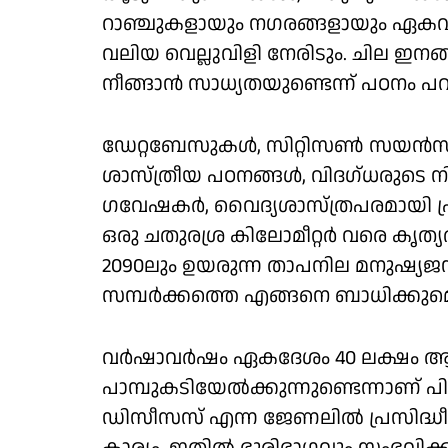
റാഞ്ചുകളായും നഗരങ്ങളായും ഏകവി
വലിയ വെല്ലുവിളി നേരിടും. ചില 
നീങ്ങാൻ സാധ്യതയുണ്ടെന്ന് പഠനം പറ
ഡേറ്റബേസുകൾ, സിറ്റിസൺ സയൻസ് പ
ശാസ്ത്രീയ പഠനങ്ങൾ, വിദഗ്ധരുടെ ന
ഗവേഷകർ, വൈദ്യശാസ്ത്രപരമായി പ്രാധ
ഒരു ചതുരശ്ര കിലോമീറ്റർ വരെ കൃത്യത
2090ലും ഉയരുന്ന താപനില മനുഷ്യ
സമ്പർക്കത്തെ എങ്ങനെ ബാധിക്കുമെന
വർഷാവർഷം ഏകദേശം 40 ലക്ഷം ആ
പാമ്പുകടിയേൽക്കുന്നുണ്ടെന്നാണ് പി
ഡിസീസസ് എന്ന ജേണലിൽ പ്രസിദ്ധീകരി