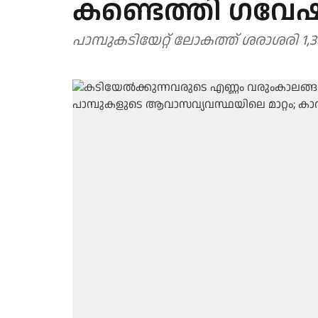
കണ്ടെത്തി ഗവ
പാമ്പുകടിയേറ്റ് ലോകത്ത് ശരാശരി 1,