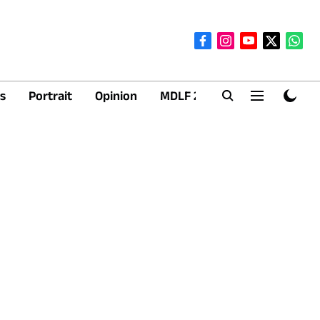
s
Portrait
Opinion
MDLF 2026