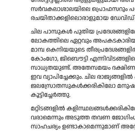
നേരിട്ടിട്ടില്ലാത്ത ആളുകളുമായി
സർവകലാശാലയിലെ പ്രൊഫസറും പഠനറി
രചയിതാക്കളിലൊരാളുമായ ഡേവിഡ് വി
ചില പാമ്പുകൾ പുതിയ പ്രദേശങ്ങളില
ലോകത്തിലെ ഏറ്റവും അപകടകാരിയായ പ
മാമ്പ കെനിയയുടെ തീരപ്രദേശങ്ങളിൽ
കോംഗോ, ജിബൌട്ടി എന്നിവിടങ്ങളിലെ
സാധ്യതയുണ്ട്. അതേസമയം ദക്ഷിണാഫ്
ഇവ വ്യാപിച്ചേക്കും. ചില രാജ്യങ്ങള
ജലസ്രോതസുകൾക്കരികിലോ മനുഷ്യരെ
കൂട്ടിച്ചേർത്തു.
മറ്റിടങ്ങളിൽ കളിസ്ഥലങ്ങൾക്കരിക
വരാമെന്നും അടുത്ത തവണ ജോഗിംഗ
സാഹചര്യം ഉണ്ടാകാമെന്നുമാണ് അദ്ദേഹ