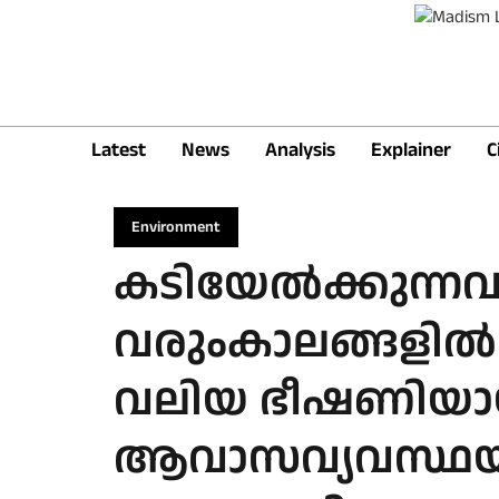
Latest
News
Analysis
Explainer
C
Environment
കടിയേൽക്കുന്നവ
വരുംകാലങ്ങളിൽ ക
വലിയ ഭീഷണിയായ
ആവാസവ്യവസ്ഥയി