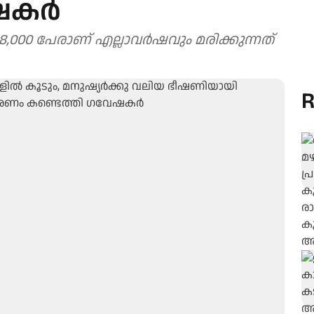
േഷകർ
38,000 പേരാണ് എല്ലാവർഷവും മരിക്കുന്നത്
R