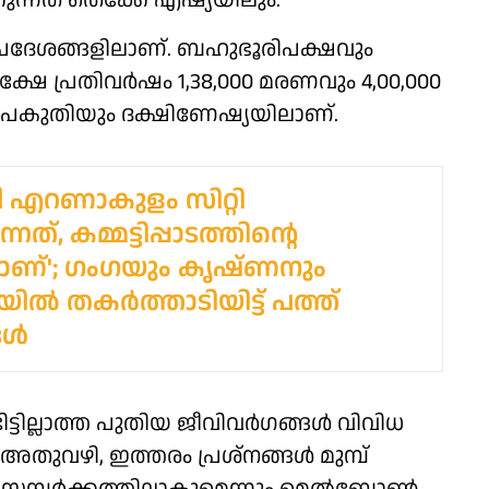
ുന്നത് തെക്കേ എഷ്യയിലും.
ദേശങ്ങളിലാണ്. ബഹുഭൂരിപക്ഷവും
ഷേ പ്രതിവർഷം 1,38,000 മരണവും 4,00,000
 പകുതിയും ദക്ഷിണേഷ്യയിലാണ്.
യീ എറണാകുളം സിറ്റി
നത്, കമ്മട്ടിപ്പാടത്തിന്റെ
ലാണ്'; ഗംഗയും കൃഷ്ണനും
യില്‍ തകർത്താടിയിട്ട് പത്ത്
്‍
്ടില്ലാത്ത പുതിയ ജീവിവർഗങ്ങൾ വിവിധ
ം അതുവഴി, ഇത്തരം പ്രശ്നങ്ങൾ മുമ്പ്