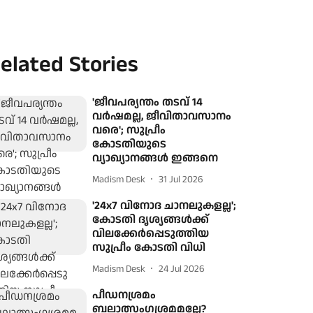
elated Stories
'ജീവപര്യന്തം തടവ് 14
വർഷമല്ല, ജീവിതാവസാനം
വരെ'; സുപ്രീം
കോടതിയുടെ
വ്യാഖ്യാനങ്ങൾ ഇങ്ങനെ
Madism Desk
31 Jul 2026
'24x7 വിനോദ ചാനലുകളല്ല';
കോടതി ദൃശ്യങ്ങൾക്ക്
വിലക്കേർപ്പെടുത്തിയ
സുപ്രീം കോടതി വിധി
Madism Desk
24 Jul 2026
പീഡനശ്രമം
ബലാത്സംഗശ്രമമല്ലേ?