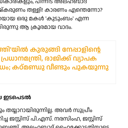
അധികാരികളും, പിന്നീട് അലഹബാദ്
കരുണം തള്ളി! കാരണം എന്തെന്നോ?
ിതയായ ഒരു മകള്‍ 'കുടുംബം' എന്ന
ായിരുന്നു ആ ക്രൂരമായ വാദം.
തി'യിൽ കുരുങ്ങി നേപ്പാളിന്റെ
രധാനമന്ത്രി, രാജിക്ക് വ്യാപക
ധം; കഠ്മണ്ഡു വീണ്ടും പുകയുന്നു
യ ഇടപെടല്‍
 തയ്യാറായിരുന്നില്ല. അവര്‍ സുപ്രീം
 ജസ്റ്റിസ് പി.എസ്. നരസിംഹ, ജസ്റ്റിസ്
ബെഞ്ച്, അലഹബാദ് ഹൈക്കോടതിയുടെ