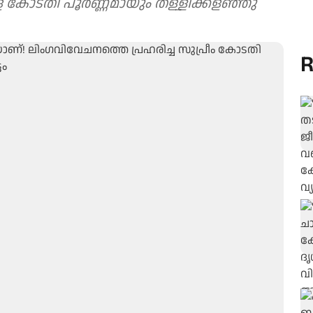
കോടതി പൂര്‍ണ്ണമായും തള്ളിക്കളഞ്ഞു
R