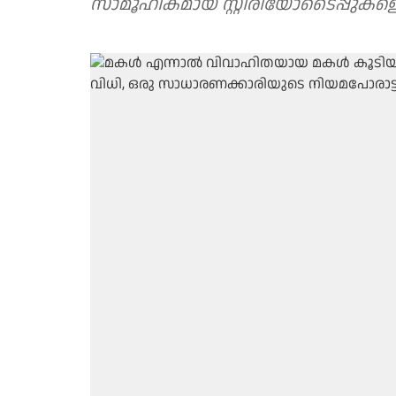
സാമൂഹികമായ സ്റ്റീരിയോടൈപ്പുകളെ 