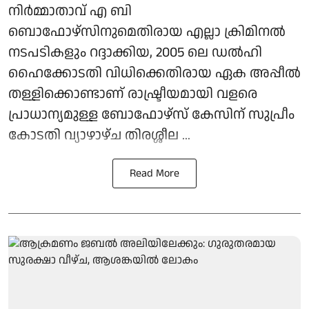
നിർമ്മാതാവ് എ ബി
ബൊഫോഴ്‌സിനുമെതിരായ എല്ലാ ക്രിമിനൽ
നടപടികളും റദ്ദാക്കിയ, 2005 ലെ ഡൽഹി
ഹൈക്കോടതി വിധിക്കെതിരായ ഏക അപ്പീൽ
തള്ളിക്കൊണ്ടാണ് രാഷ്ട്രീയമായി വളരെ
പ്രാധാന്യമുള്ള ബോഫോഴ്‌സ് കേസിന് സുപ്രീം
കോടതി വ്യാഴാഴ്ച തിരശ്ശീല ...
Read More