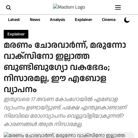
Latest
News
Analysis
Explainer
Cinema
Sports
Explainer
മരണം ചോരവാർന്ന്, മരുന്നോ
വാക്സിനോ ഇല്ലാത്ത
ബുണ്ടിബുഗ്യോ വകഭേദം;
നിസാരമല്ല, ഈ എബോള
വ്യാപനം
ഇതുവരെ 17 തവണ കോംഗോയിൽ എബോള
വ്യാപനം ഉണ്ടായിട്ടുണ്ട്. പക്ഷേ എന്തുകൊണ്ടാണ്
നിലവിലെ രോഗവ്യാപനം വെല്ലുവിളിയാകുന്നത്?
കാരണങ്ങൾ അത്ര നിസാരമല്ല.