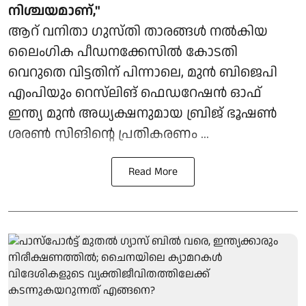
നിശ്ചയമാണ്,"
ആറ് വനിതാ ഗുസ്തി താരങ്ങൾ നൽകിയ
ലൈംഗിക പീഡനക്കേസിൽ കോടതി
വെറുതെ വിട്ടതിന് പിന്നാലെ, മുൻ ബിജെപി
എംപിയും റെസ്‌ലിങ് ഫെഡറേഷൻ ഓഫ്
ഇന്ത്യ മുൻ അധ്യക്ഷനുമായ ബ്രിജ് ഭൂഷൺ
ശരൺ സിങിന്റെ പ്രതികരണം ...
Read More