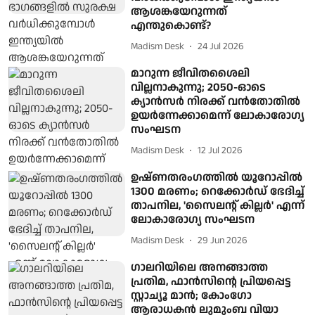
ആശങ്കയേറുന്നത്
എന്തുകൊണ്ട്?
Madism Desk
24 Jul 2026
മാറുന്ന ജീവിതശൈലി
വില്ലനാകുന്നു; 2050-ഓടെ
ക്യാൻസർ നിരക്ക് വൻതോതിൽ
ഉയർന്നേക്കാമെന്ന് ലോകാരോഗ്യ
സംഘടന
Madism Desk
12 Jul 2026
ഉഷ്ണതരംഗത്തിൽ യൂറോപ്പിൽ
1300 മരണം; റെക്കോർഡ് ഭേദിച്ച്
താപനില, 'സൈലന്റ് കില്ലർ' എന്ന്
ലോകാരോഗ്യ സംഘടന
Madism Desk
29 Jun 2026
​ഗാലറിയിലെ അനങ്ങാത്ത
പ്രതിമ, ഫാൻസിന്റെ പ്രിയപ്പെട്ട
സ്റ്റാച്യൂ മാൻ; കോം​ഗോ
ആരാധകൻ ലുമുംബ വിയാ