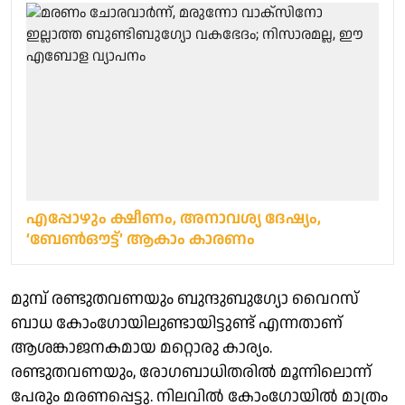
എപ്പോഴും ക്ഷീണം, അനാവശ്യ ദേഷ്യം,
‘ബേൺഔട്ട്’ ആകാം കാരണം
മുമ്പ് രണ്ടുതവണയും ബുന്ദുബുഗ്യോ വൈറസ്
ബാധ കോംഗോയിലുണ്ടായിട്ടുണ്ട് എന്നതാണ്
ആശങ്കാജനകമായ മറ്റൊരു കാര്യം.
രണ്ടുതവണയും, രോഗബാധിതരിൽ മൂന്നിലൊന്ന്
പേരും മരണപ്പെട്ടു. നിലവിൽ കോംഗോയിൽ മാത്രം