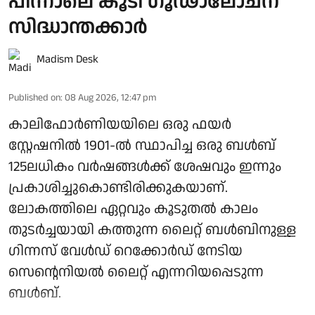
പിന്നാലെ കൂടി ഗൂഢാലോചന
സിദ്ധാന്തക്കാർ
Madism Desk
Published on
:
08 Aug 2026, 12:47 pm
കാലിഫോർണിയയിലെ ഒരു ഫയർ
സ്റ്റേഷനിൽ 1901-ൽ സ്ഥാപിച്ച ഒരു ബൾബ്
125ലധികം വർഷങ്ങൾക്ക് ശേഷവും ഇന്നും
പ്രകാശിച്ചുകൊണ്ടിരിക്കുകയാണ്.
ലോകത്തിലെ ഏറ്റവും കൂടുതൽ കാലം
തുടർച്ചയായി കത്തുന്ന ലൈറ്റ് ബൾബിനുള്ള
ഗിന്നസ് വേൾഡ് റെക്കോർഡ് നേടിയ
സെന്റെനിയൽ ലൈറ്റ് എന്നറിയപ്പെടുന്ന
ബൾബ്.