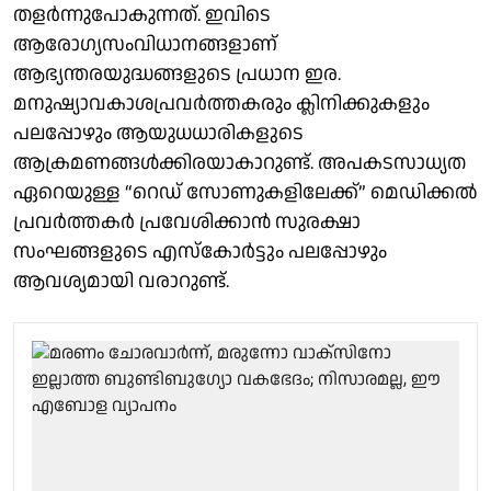
തളർന്നുപോകുന്നത്. ഇവിടെ
ആരോഗ്യസംവിധാനങ്ങളാണ്
ആഭ്യന്തരയുദ്ധങ്ങളുടെ പ്രധാന ഇര.
മനുഷ്യാവകാശപ്രവർത്തകരും ക്ലിനിക്കുകളും
പലപ്പോഴും ആയുധധാരികളുടെ
ആക്രമണങ്ങൾക്കിരയാകാറുണ്ട്. അപകടസാധ്യത
ഏറെയുള്ള “റെഡ് സോണുകളിലേക്ക്” മെഡിക്കൽ
പ്രവർത്തകർ പ്രവേശിക്കാൻ സുരക്ഷാ
സംഘങ്ങളുടെ എസ്കോർട്ടും പലപ്പോഴും
ആവശ്യമായി വരാറുണ്ട്.