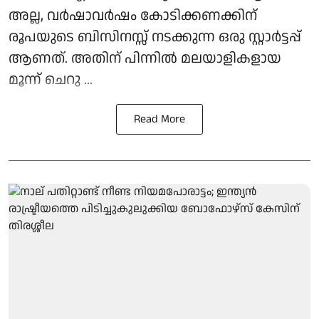
അല്ല, വർഷാവർഷം കോടിക്കണക്കിന്
രൂപയുടെ ബിസിനസ്സ് നടക്കുന്ന ഒരു സ്റ്റാർട്ടപ്പ്
ആണത്. അതിന് പിന്നിൽ മലയാളികളായ
മൂന്ന് ചെറു ...
Read More