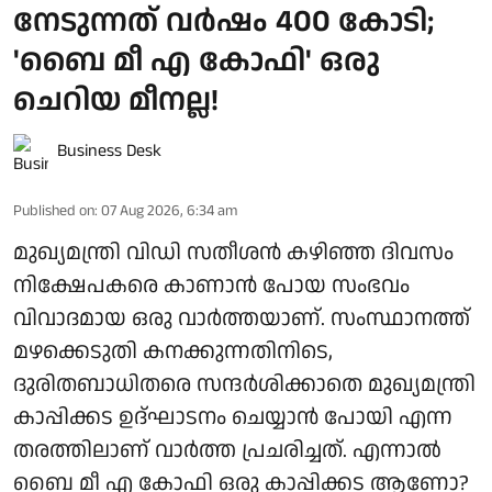
നേടുന്നത് വർഷം 400 കോടി;
'ബൈ മീ എ കോഫി' ഒരു
ചെറിയ മീനല്ല!
Business Desk
Published on
:
07 Aug 2026, 6:34 am
മുഖ്യമന്ത്രി വിഡി സതീശൻ കഴിഞ്ഞ ദിവസം
നിക്ഷേപകരെ കാണാൻ പോയ സംഭവം
വിവാദമായ ഒരു വാർത്തയാണ്. സംസ്ഥാനത്ത്
മഴക്കെടുതി കനക്കുന്നതിനിടെ,
ദുരിതബാധിതരെ സന്ദർശിക്കാതെ മുഖ്യമന്ത്രി
കാപ്പിക്കട ഉദ്ഘാടനം ചെയ്യാൻ പോയി എന്ന
തരത്തിലാണ് വാർത്ത പ്രചരിച്ചത്. എന്നാൽ
ബൈ മീ എ കോഫി ഒരു കാപ്പിക്കട ആണോ?