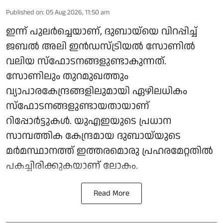
Published on
:
05 Aug 2026, 11:50 am
ഇന്ന് പുലർച്ചെയാണ്, ദുബായ്‌യെ വിറപ്പിച്ച്
ജബൽ അലി ഇൻഡസ്ട്രിയൽ സോണിൽ
വലിയ സ്ഫോടനങ്ങളുണ്ടാകുന്നത്.
സോണിലും തുറമുഖത്തും
വ്യാപാരകേന്ദ്രങ്ങളിലുമായി ഏഴിലധികം
സ്ഫോടനങ്ങളുണ്ടായതായാണ്
റിപ്പോർട്ടുകൾ. യുഎഇയുടെ പ്രധാന
സാമ്പത്തിക കേന്ദ്രമായ ദുബായ്‌യുടെ
മർമസ്ഥാനത്ത് ഇത്തരമൊരു പ്രഹരമേറ്റതിൽ
പകച്ചിരിക്കുകയാണ് ലോകം.
Read More