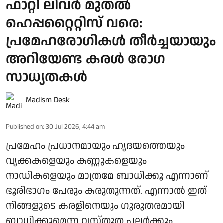
ഫാറ്റി ലിവർ മുതൽ
ഹെപ്പറ്റൈറ്റിസ് വരെ:
പ്രമേഹരോഗികൾ തീർച്ചയായും
അറിയേണ്ട കരൾ രോഗ
സാധ്യതകൾ
Madism Desk
Published on
:
30 Jul 2026, 4:44 am
പ്രമേഹം പ്രധാനമായും ഹൃദയത്തെയും
വൃക്കകളെയും കണ്ണുകളെയും
നാഡികളെയും മാത്രമേ ബാധിക്കൂ എന്നാണ്
ഭൂരിഭാഗം പേരും കരുതുന്നത്. എന്നാൽ ഇത്
നിങ്ങളുടെ കരളിനെയും ഗുരുതരമായി
ബാധിക്കുമെന്ന വസ്തുത പലർക്കും