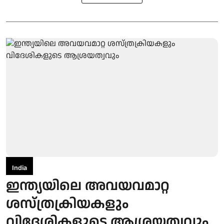
India
ഇന്ത്യയിലെ അവയവമാറ്റ
ശസ്ത്രക്രിയകളും
വിദേശികളുടെ ആശ്രയത്വവും