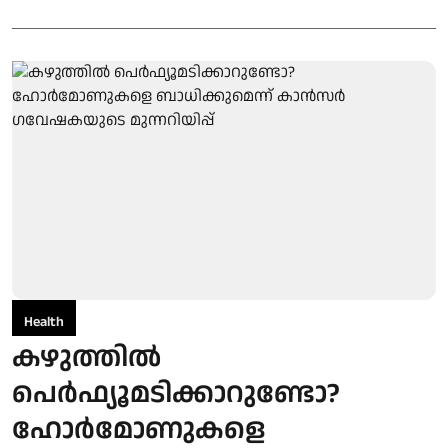
Health
കഴുത്തിൽ
പെർഫ്യൂമടിക്കാറുണ്ടോ?
ഹോർമോണുകളെ