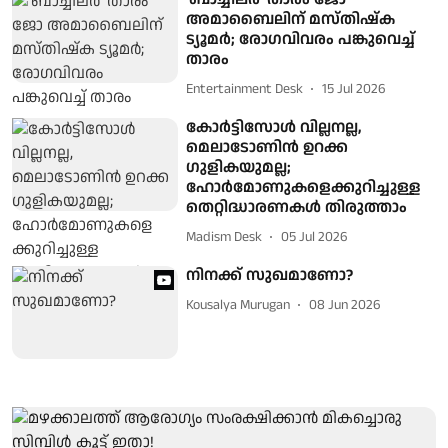
അമാബൈലിന് മസ്തിഷ്ക
ട്യൂമർ; രോഗവിവരം പങ്കുവെച്ച്
താരം
Entertainment Desk
15 Jul 2026
കോർട്ടിസോൾ വില്ലനല്ല,
മെലാടോണിൻ ഉറക്ക
ഗുളികയുമല്ല;
ഹോർമോണുകളെക്കുറിച്ചുള്ള
തെറ്റിദ്ധാരണകൾ തിരുത്താം
Madism Desk
05 Jul 2026
നിനക്ക് സുഖമാണോ?
Kousalya Murugan
08 Jun 2026