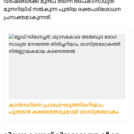
വർഷങ്ങൾക്ക് മുൻപ് തന്നെ അപകടസാധ്യത
മുന്നറിയിപ്പ് നൽകുന്ന പുതിയ രക്തപരിശോധന
പ്രസക്തമാകുന്നത്.
കാൻസറിനെ പ്രാരംഭഘട്ടത്തിലറിയാം;
പുത്തൻ കണ്ടെത്തലുമായി ശാസ്ത്രലോകം