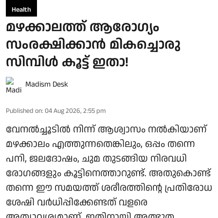
Health
മഴക്കാലത്ത് ആരോഗ്യം
സംരക്ഷിക്കാൻ മികച്ചൊരു
സിമ്പിൾ കൂട്ട് ഇതാ!
Madism Desk
Published on
:
04 Aug 2026, 2:55 pm
വേനൽച്ചൂടിൽ നിന്ന് ആശ്വാസം നൽകിയാണ്
മഴക്കാലം എത്തുന്നതെങ്കിലും, ഒപ്പം തന്നെ
പനി, ജലദോഷം, ചുമ തുടങ്ങിയ നിരവധി
രോഗങ്ങളും കൂട്ടിനെത്താറുണ്ട്. അതുകൊണ്ട്
തന്നെ ഈ സമയത്ത് ശരീരത്തിന്റെ പ്രതിരോധ
ശേഷി വർധിപ്പിക്കേണ്ടത് വളരെ
അത്യാവശ്യമാണ്. ഇതിനായി അത്ഭുത