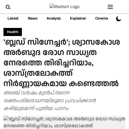
Latest
News
Analysis
Explainer
Cinema
Sports
Health
'ബ്ലഡ് സിഗ്നേച്ചർ'; ശ്വാസകോശ
അർബുദ രോഗ സാധ്യത
നേരത്തെ തിരിച്ചറിയാം,
ശാസ്ത്രലോകത്ത്
നിർണ്ണായകമായ കണ്ടെത്തൽ
അഞ്ച് വർഷം മുൻപ് തന്നെ
രക്തപരിശോധനയിലൂടെ പ്രവചിക്കാൻ
കഴിയുമെന്ന് പുതിയ പഠനം.