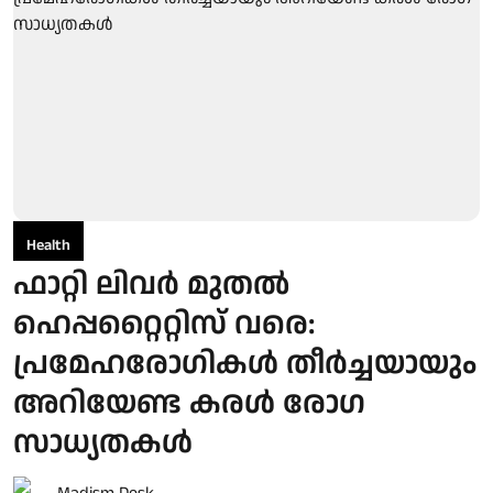
Health
ഫാറ്റി ലിവർ മുതൽ
ഹെപ്പറ്റൈറ്റിസ് വരെ:
പ്രമേഹരോഗികൾ തീർച്ചയായും
അറിയേണ്ട കരൾ രോഗ
സാധ്യതകൾ