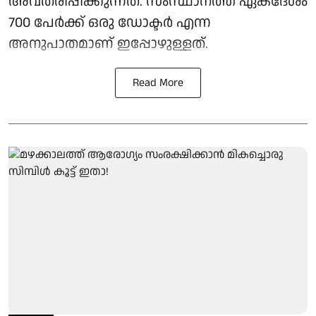
അവതരിപ്പിക്കുന്നത്. സംസ്ഥാനത്ത് ഏകദേശം
700 പേർക്ക് ഒരു ഡോക്ടർ എന്ന
അനുപാതമാണ് ഇപ്പോഴുള്ളത്.
Read More