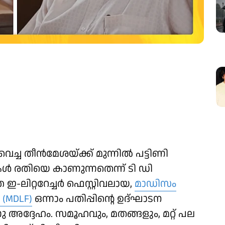
ച്ച തീൻമേശയ്ക്ക് മുന്നിൽ പട്ടിണി
ൾ രതിയെ കാണുന്നതെന്ന് ടി ഡി
ലിറ്ററേച്ചർ ഫെസ്റ്റിവലായ,
മാഡിസം
െ (MDLF)
ഒന്നാം പതിപ്പിന്റെ ഉദ്ഘാടന
ദ്ദേഹം. സമൂഹവും, മതങ്ങളും, മറ്റ് പല