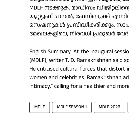
MDLF നടക്കുക. മാഡിസം ഡിജിറ്റലിന
യൂറ്റ്യൂബ് ചാനൽ, ഫേസ്ബുക്ക് എ
സെഷനുകൾ പ്രസിദ്ധീകരിക്കും. സാഹിത
മേഖലകളിലെ, നിരവധി പ്രമുഖർ വേദി 
English Summary: At the inaugural session
(MDLF), writer T. D. Ramakrishnan said so
He criticised cultural forces that distort
women and celebrities. Ramakrishnan add
intimacy,” calling for a healthier and mo
MDLF
MDLF SEASON 1
MDLF 2026