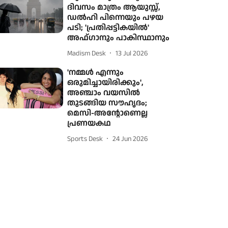
ദിവസം മാത്രം ആയുസ്സ്,
ഡൽഹി പിന്നെയും പഴയ
പടി; 'പ്രതിപ്പട്ടികയിൽ'
അഫ്ഗാനും പാകിസ്ഥാനും
Madism Desk
13 Jul 2026
'നമ്മൾ എന്നും
ഒരുമിച്ചായിരിക്കും',
അഞ്ചാം വയസില്‍
തുടങ്ങിയ സൗഹൃദം;
മെസി-അന്റോണെല്ല
പ്രണയകഥ
Sports Desk
24 Jun 2026