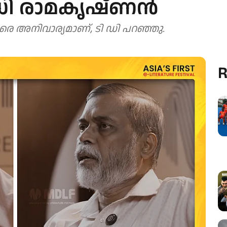
 ടിഡി രാമകൃഷ്ണൻ
രെ അനിവാര്യമാണ്, ടി ഡി പറഞ്ഞു.
R