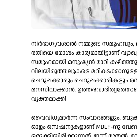
നിർഭാ​ഗ്യവശാൽ നമ്മുടെ സമൂഹവും, 
രതിയെ മോശം കാര്യമായിട്ടാണ് വ്യാഖ്
സമൂഹമായി മനുഷ്യൻ മാറി കഴിഞ്ഞു.
വിലയിരുത്തലുകളെ മറികടക്കാനുള്ള ശ്
ചെറുപ്പക്കാരും ചെറുപ്പക്കാരികളു
മനസിലാക്കാൻ. ഉത്തരവാദിത്വത്തോട
വ്യക്തമാക്കി.
വൈവിധ്യമാർന്ന സംവാദങ്ങളും, ബുക്ക
ഓളം സെഷനുകളാണ് MDLF-നു വേണ്
ഒരുക്കിയിരിക്കുന്നത്. ഇന്ന് മുതൽ, മ