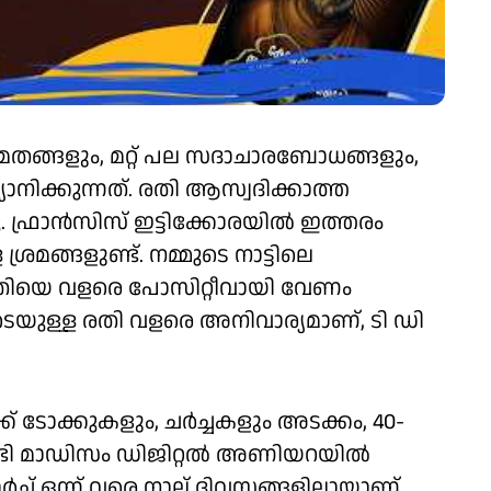
മതങ്ങളും, മറ്റ് പല സദാചാരബോധങ്ങളും,
യാനിക്കുന്നത്. രതി ആസ്വദിക്കാത്ത
 ഫ്രാൻസിസ് ഇട്ടിക്കോരയിൽ ഇത്തരം
രമങ്ങളുണ്ട്. നമ്മുടെ നാട്ടിലെ
ം രതിയെ വളരെ പോസിറ്റീവായി വേണം
െയുള്ള രതി വളരെ അനിവാര്യമാണ്, ടി ഡി
് ടോക്കുകളും, ചർച്ചകളും അടക്കം, 40-
ടി മാഡിസം ഡിജിറ്റൽ അണിയറയിൽ
ാർച്ച് ഒന്ന് വരെ നാല് ദിവസങ്ങളിലായാണ്