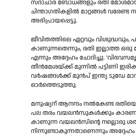
സദാചാര ബോധങ്ങളും രതി മോശമായിട്ട
ചിന്താ​ഗതികളിൽ മാറ്റങ്ങൾ വരേണ്ട 
അഭിപ്രായപ്പെട്ടു.
ജീവിതത്തിലെ ഏറ്റവും വിശുദ്ധവും,
കാണുന്നതെന്നും, രതി ഇല്ലാത്ത ഒരു 
എന്നും അദ്ദേഹം ചോദിച്ചു. 'വിഭവസമ
തീൻമേശയ്ക്ക് മുന്നിൽ പട്ടിണി ഇര
വർഷങ്ങൾക്ക് മുൻപ് ഇന്ത്യ ടുഡേ 
ഓർത്തെടുത്തു.
മനുഷ്യന് ആനന്ദം നൽകേണ്ട രതിയെ 
പല തരം വയലൻസുകൾക്കും കാരണമാക
കാണുന്ന വയലൻസിന്റെ നല്ലൊരു ശ
നിന്നുണ്ടാകുന്നതാണെന്നും അദ്ദേഹം ച