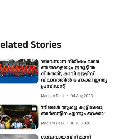
elated Stories
'അവസാന നിമിഷം വരെ
ഞങ്ങളെയും ഇരുട്ടിൽ
നിർത്തി', കാവി ജേഴ്‌സി
വിവാദത്തിൽ ഹോക്കി ഇന്ത്യ
പ്രസിഡന്റ്
Madism Desk
04 Aug 2026
'നിങ്ങൾ ആളെ കൂട്ടിക്കോ,
അർജന്റീന എന്നും ഒറ്റക്കാ'
Madism Desk
18 Jul 2026
ശുദ്ധവായുവിന് മൂന്ന്