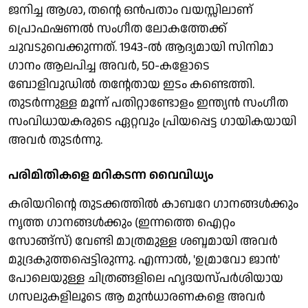
ജനിച്ച ആശാ, തന്റെ ഒൻപതാം വയസ്സിലാണ്
പ്രൊഫഷണൽ സംഗീത ലോകത്തേക്ക്
ചുവടുവെക്കുന്നത്. 1943-ൽ ആദ്യമായി സിനിമാ
ഗാനം ആലപിച്ച അവർ, 50-കളോടെ
ബോളിവുഡിൽ തന്റേതായ ഇടം കണ്ടെത്തി.
തുടർന്നുള്ള മൂന്ന് പതിറ്റാണ്ടോളം ഇന്ത്യൻ സംഗീത
സംവിധായകരുടെ ഏറ്റവും പ്രിയപ്പെട്ട ഗായികയായി
അവർ തുടർന്നു.
പരിമിതികളെ മറികടന്ന വൈവിധ്യം
കരിയറിന്റെ തുടക്കത്തിൽ കാബറേ ഗാനങ്ങൾക്കും
നൃത്ത ഗാനങ്ങൾക്കും (ഇന്നത്തെ ഐറ്റം
സോങ്ങ്‌സ്) വേണ്ടി മാത്രമുള്ള ശബ്ദമായി അവർ
മുദ്രകുത്തപ്പെട്ടിരുന്നു. എന്നാൽ, 'ഉമ്രാവോ ജാൻ'
പോലെയുള്ള ചിത്രങ്ങളിലെ ഹൃദയസ്പർശിയായ
ഗസലുകളിലൂടെ ആ മുൻധാരണകളെ അവർ