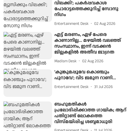
വിലക്കി'; പകർപ്പവകാശ
പോരാട്ടത്തെക്കുറിച്ച് സോനു
നിഗം
Entertainment Desk
02 Aug 2026
എട്ട് മരണം, ഏഴ് പേരെ
കാണാനില്ല... മഴയിൽ വലഞ്ഞ്
സംസ്ഥാനം, ഇന്ന് വടക്കൻ
ജില്ലകളിൽ അതീവ ജാഗ്രത
Madism Desk
02 Aug 2026
'കുങ്കുമപ്പൂവേ കൊഞ്ചും
പുറാവേ'; വിട ജമുന റാണി...
Entertainment Desk
31 Jul 2026
ബഹുമതികള്‍
പ്രലോഭിപ്പിക്കാത്ത ഗായിക; ആറ്
പതിറ്റാണ്ട് ലോകത്തെ
വിസ്മയിപ്പിച്ച ശബ്ദമാധുരി
Entertainment Desk
11 Jul 2026