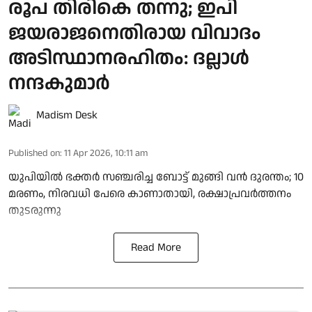
രൂപ തിരികെ തന്നു; ഇപി
ജയരാജനെതിരായ വിവാദം
അടിസ്ഥാനരഹിതം: ദല്ലാള്‍
നന്ദകുമാര്‍
Madism Desk
Published on
:
11 Apr 2026, 10:11 am
യുപിയിൽ ഭക്തർ സഞ്ചരിച്ച ബോട്ട് മുങ്ങി വൻ ദുരന്തം; 10
മരണം, നിരവധി പേരെ കാണാതായി, രക്ഷാപ്രവർത്തനം
തുടരുന്നു
Read More