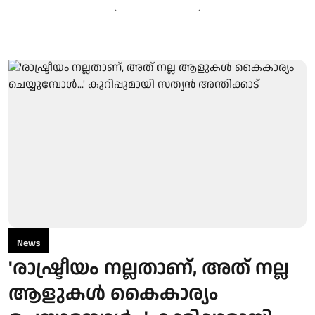
News
'രാഷ്ട്രീയം നല്ലതാണ്, അത് നല്ല
ആളുകൾ കൈകാര്യം