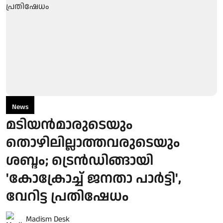
News
മടിയന്‍മാരുടെയും
തൊഴിലില്ലാത്തവരുടെയും
ശബ്ദം; ട്രെൻഡിങ്ങായി
'കോക്രോച്ച് ജനതാ പാർട്ടി',
വേറിട്ട പ്രതിഷേധം
Madism Desk