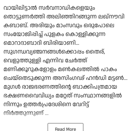
വായിലിട്ടാൽ സർവനാഡികളെയും
തൊട്ടുണർത്തി അലിഞ്ഞിറങ്ങുന്ന ലഖ്‌നൗവി
കബാബ്. അരിയും മാംസവും ഒരുപോലെ
സംയോജിപ്പിച്ച് പുളകം കൊള്ളിക്കുന്ന
മൊറാദാബാദി ബിരിയാണി...
സുഗന്ധവ്യഞ്ജനങ്ങൾക്കൊപ്പം തൈര്,
വെളുത്തുള്ളി എന്നിവ ചേർത്ത്
മണിക്കൂറുകളോളം മൺകലത്തിൽ പാകം
ചെയ്തെടുക്കുന്ന അസിംഗഢ് ഹൻഡി മട്ടൺ...
മുഗൾ രാജഭരണത്തിന്റെ ബാക്കിപത്രമായ
ഭക്ഷണവൈവിധ്യം മറ്റേത് സംസ്ഥാനങ്ങളിൽ
നിന്നും ഉത്തർപ്രദേശിനെ വേറിട്ട്
നിർത്തുന്നുണ് ...
Read More