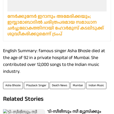
നേർക്കുനേർ ഇറാനും അമേരിക്കയും;
ഇസ്ലാമാബാദിൽ ചരിത്രപരമായ സമാധാന
ചർച്ച;ലോകത്തിനായി ഹോർമുസ് കടലിടുക്ക്
ശുദ്ധീകരിക്കുമെന്ന് ട്രംപ്
English Summary: famous singer Asha Bhosle died at
the age of 92 in a private hospital of Mumbai. She
contributed over 12,000 songs to the Indian music
industry.
Asha Bhosle
Playback Singer
Death News
Mumbai
Indian Music
Related Stories
'ടി-സീരീസും സീ മ്യൂസിക്കും