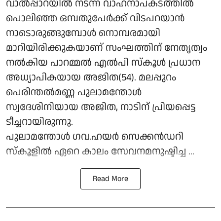
വാല്‍പ്പാറയില്‍ നടന്ന വാഹനാപകടത്തില്‍
പൊലിഞ്ഞ ഒമ്പതുപേര്‍ക്ക് വിടപറയാൻ
നാടൊരുങ്ങുമ്പോള്‍ നൊമ്പരമായി
മാറിയിരിക്കുകയാണ് സംഘത്തിന് നേതൃത്വം
നൽകിയ പാറമ്മല്‍ എല്‍പി സ്‌കൂള്‍ പ്രധാന
അധ്യാപികയായ അജിത(54). മലപ്പുറം
പെരിന്തല്‍മണ്ണ പുലാമന്തോള്‍
സ്വദേശിനിയായ അജിത, നാടിന് പ്രിയപ്പെട്ട
ടീച്ചറായിരുന്നു.
പുലാമന്തോള്‍ ഗവ.ഹയര്‍ സെക്കൻഡറി
സ്‌കൂളില്‍ ഏറെ കാലം സേവനമനുഷ്ടിച്ച ...
Read More