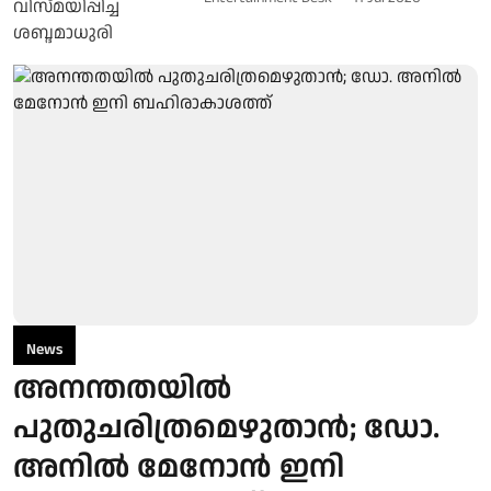
News
അനന്തതയിൽ
പുതുചരിത്രമെഴുതാൻ; ഡോ.
അനിൽ മേനോൻ ഇനി