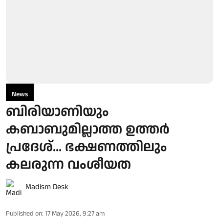
News
ബിരിയാണിയും
കബാബുമില്ലാത്ത ഉത്തർ
പ്രദേശ്... ഭക്ഷണത്തിലും
കലരുന്ന വംശീയത
Madism Desk
Published on
:
17 May 2026, 9:27 am