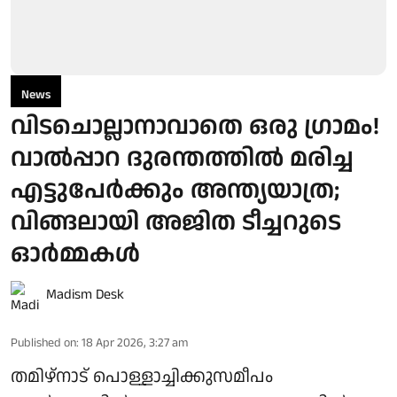
News
വിടചൊല്ലാനാവാതെ ഒരു ഗ്രാമം!
വാൽപ്പാറ ദുരന്തത്തിൽ മരിച്ച
എട്ടുപേർക്കും അന്ത്യയാത്ര;
വിങ്ങലായി അജിത ടീച്ചറുടെ
ഓർമ്മകൾ
Madism Desk
Published on
:
18 Apr 2026, 3:27 am
തമിഴ്നാട് പൊള്ളാച്ചിക്കുസമീപം