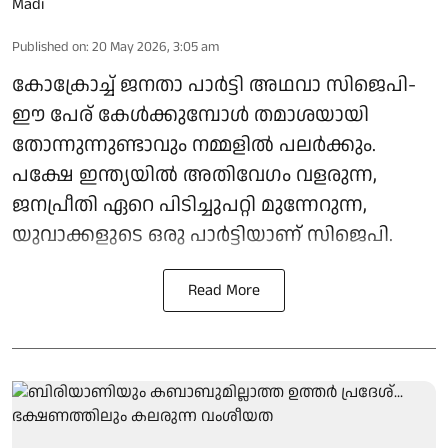
Published on
:
20 May 2026, 3:05 am
കോക്രോച്ച് ജനതാ പാർട്ടി അഥവാ സിജെപി-
ഈ പേര് കേൾക്കുമ്പോൾ തമാശയായി
തോന്നുന്നുണ്ടാവും നമ്മളിൽ പലർക്കും.
പക്ഷേ ഇന്ത്യയിൽ അതിവേഗം വളരുന്ന,
ജനപ്രീതി ഏറെ പിടിച്ചുപറ്റി മുന്നേറുന്ന,
യുവാക്കളുടെ ഒരു പാർട്ടിയാണ് സിജെപി.
Read More