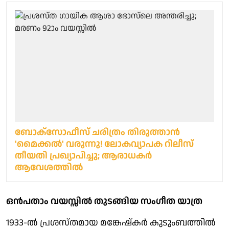
ബോക്സോഫീസ് ചരിത്രം തിരുത്താൻ
'മൈക്കൽ' വരുന്നു! ലോകവ്യാപക റിലീസ്
തീയതി പ്രഖ്യാപിച്ചു; ആരാധകർ
ആവേശത്തിൽ
ഒൻപതാം വയസ്സിൽ തുടങ്ങിയ സംഗീത യാത്ര
1933-ൽ പ്രശസ്തമായ മങ്കേഷ്‌കർ കുടുംബത്തിൽ