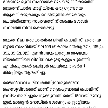
ശേഖറും മൂന്ന് സഹായികളും ഒരു തർക്കത്തെ
തുടർന്ന് ചാർഹോളിയിലെ ഒരു ഗുണ്ടയെ
ആക്രമിക്കുകയും വെടിയുതിർക്കുകയും
ചെയ്തിരുന്നു. സംഭവത്തിന് ശേഷം ശേഖർ
സ്ഥലത്ത് നിന്ന് രക്ഷപ്പെട്ടു.
തുടർന്ന് ഇവർക്കെതിരെ ദിഘി പൊലീസ് ഭാരതീയ
ന്യായ സംഹിതയിലെ 109 (കൊലപാതകശ്രമം), 115(2),
352, 351(2), 3(5) എന്നിവയും ഇന്ത്യൻ ആയുധ
നിയമത്തിലെ വിവിധ വകുപ്പുകളും ചുമത്തി
എഫ്ഐആർ രജിസ്റ്റർ ചെയ്തു. തുടർന്ന്
തിരച്ചിലും ആരംഭിച്ചു.
രഞ്ചൻഗാവ് പരിസരത്ത് ഇവരുണ്ടെന്ന
രഹസ്യവിവരത്തിലാണ് ക്രൈംബ്രാഞ്ച് പൊലീസ്
ഇവിടം അരിച്ചുപെറുക്കുന്നത്. മെയ് 16നായിരുന്നു
ഇത്. മാൾട്ടൻ റോഡിൽ ശേഖറും കൂട്ടാളിയും