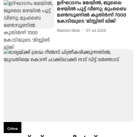
ഉദ്ഘാടനം മേയിൽ, ജൂലൈ
മഴയിൽ പൂട്ട് വീണു; മുംബൈ
മൺസൂണിൽ കുതിർന്ന് 7000
കോടിയുടെ 'മിസ്സിങ് ലിങ്ക്'
Madism Desk
07 Jul 2026
Crime