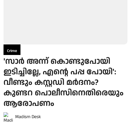
Crime
'സാർ അന്ന് കൊണ്ടുപോയി
ഇടിച്ചില്ലേ, എന്റെ പപ്പ പോയി':
വീണ്ടും കസ്റ്റഡി മർദനം?
കുണ്ടറ പൊലീസിനെതിരെയും
ആരോപണം
Madism Desk