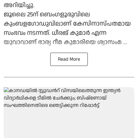
അറിയിച്ചു.
ജൂലൈ 25ന് ബെംഗളൂരുവിലെ
കുംബളഗോഡുവിലാണ് കേസിനാസ്പതമായ
സംഭവം നടന്നത്. ധീരജ് കുമാർ എന്ന
യുവാവാണ് ഭാര്യ റീമ കുമാരിയെ ശ്വാസംമ ...
Read More