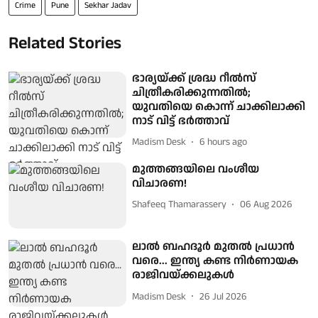
Crime
Pune
Sekhar Jadav
Related Stories
ഭാര്യയ്ക്ക് ശ്രദ്ധ റീൽസ്
ചിത്രീകരിക്കുന്നതിൽ;
യുവതിയെ കൊന്ന് ചാക്കിലാക്കി
നാട് വിട്ട് ഭർത്താവ്
Madism Desk
6 hours ago
മുത്തങ്ങയിലെ വംശീയ
വിചാരണ!
Shafeeq Thamarassery
06 Aug 2026
ലാൽ ബഹദൂർ മുതൽ പ്രധാൻ
വരെ... ഇന്ത്യ കണ്ട നിർണായക
രാജിവയ്ക്കലുകൾ
Madism Desk
26 Jul 2026