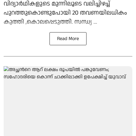
വിദ്യാർഥികളുടെ മുന്നിലൂടെ വലിച്ചിഴച്ച്
പുറത്തുകൊണ്ടുപോയി 20 തവണയിലധികം
കുത്തി ,കൊലപ്പെടുത്തി. സന്ധ്യ ...
Read More