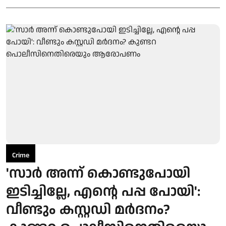
Crime
'സാർ അന്ന് കൊണ്ടുപോയി
ഇടിച്ചില്ലേ, എന്റെ പപ്പ പോയി':
വീണ്ടും കസ്റ്റഡി മർദനം?