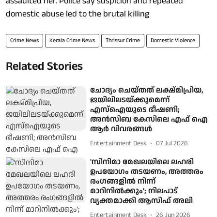
assaulted her. Police say suspicion and repeated
domestic abuse led to the brutal killing
Crime News
Kerala Crime News
Thrissur Crime
Domestic Violence
Related Stories
ചോദ്യം ചെയ്തത് ലക്ഷ്മിപ്രിയ,
ജയിലിലടയ്ക്കുമെന്ന്
എസ്ഐയുടെ ഭീഷണി;
അൻസിബ കേസിലെ എഫ് ഐ
ആർ വിവരങ്ങൾ
Entertainment Desk
07 Jul 2026
'സിനിമാ മേഖലയിലെ ലഹരി
ഉപയോഗം തടയണം, അത്തരം
രംഗങ്ങളിൽ നിന്ന്
മാറിനിൽക്കും'; നിലപാട്
വ്യക്തമാക്കി ആസിഫ് അലി
Entertainment Desk
26 Jun 2026