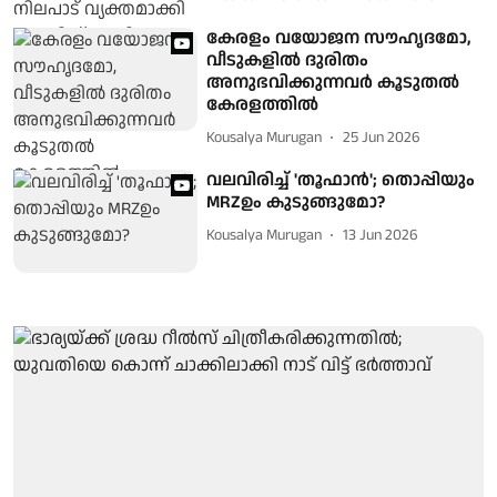
കേരളം വയോജന സൗഹൃദമോ,
വീടുകളില്‍ ദുരിതം
അനുഭവിക്കുന്നവര്‍ കൂടുതല്‍
കേരളത്തില്‍
Kousalya Murugan
25 Jun 2026
വലവിരിച്ച് 'തൂഫാൻ'; തൊപ്പിയും
MRZഉം കുടുങ്ങുമോ?
Kousalya Murugan
13 Jun 2026