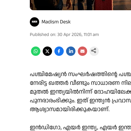
Madism Desk
Published on
:
30 Apr 2026, 11:01 am
പശ്ചിമേഷ്യൻ സംഘർഷത്തിന്റെ പശ്
നേരിട്ട ഖത്തർ വീണ്ടും സാധാരണ നിലയ
മുതൽ ഇന്ത്യയിൽനിന്ന് ദോഹയിലേക
പുനരാരംഭിക്കും. ഇത് ഇന്ത്യൻ പ്
ആശ്വാസമായിരിക്കുകയാണ്.
ഇൻഡിഗോ, എയർ ഇന്ത്യ, എയർ ഇന്ത്യ 