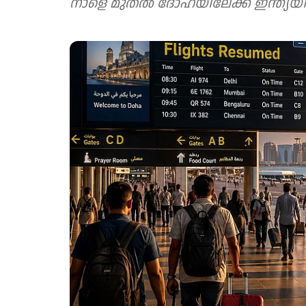
നാളെ മുതൽ ദോഹയിലേക്ക് ഇന്ത്യയ