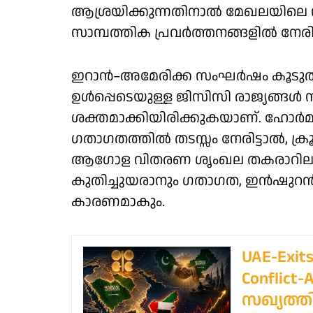
ആശ്രയിക്കുന്നതിനാൽ മേഖലയിലെ സു
സാമ്പത്തിക പ്രവർത്തനങ്ങളിൽ നേരിട്
ഇറാൻ–അമേരിക്ക സംഘർഷം കൂടു
ഉൾപ്പെടെയുള്ള ജിസിസി രാജ്യങ്ങൾ
ശക്തമാക്കിയിരിക്കുകയാണ്. ഹോർമു
ഗതാഗതത്തിൽ തടസ്സം നേരിട്ടാൽ, 
ആഗോള വിതരണ ശൃംഖല തകരാറിലാകാ
കുതിച്ചുയരാനും ഗതാഗത, ഇൻഷുറ
കാരണമാകും.
UAE-Exit
Conflict-
സഖ്യത്ത