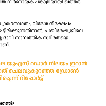
ിൽ നിർണായക പങ്കാളിയായി ഖത്തർ
യോമഗതാഗതം, വിദേശ നിക്ഷേപം
ട്ടിരിക്കുന്നതിനാൽ, പശ്ചിമേഷ്യയിലെ
്റെ ഭാവി സാമ്പത്തിക സ്ഥിരതയെ
ാണ്.
ലെ യുഎസ് റഡാർ നിലയം ഇറാൻ
ത് ചെലവുകുറഞ്ഞ ഡ്രോൺ
ചെന്ന് റിപ്പോർട്ട്
െന്ത്?