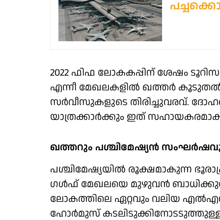
പച്ചക്കൊ
2022 ഫിഫ ലോകകപ്പിന് ശേഷം ടൂറിസം,
എന്നീ മേഖലകളിൽ ഖത്തർ കൂടുതൽ ശ്
സർവീസുകളുടെ തിരിച്ചുവരവ്. ദോഹയെ
യാത്രക്കാർക്കും ഇത് സഹായകരമാക
ഖത്തറും പശ്ചിമേഷ്യൻ സംഘർഷവ
പശ്ചിമേഷ്യയിൽ രൂക്ഷമാകുന്ന ഭൂരാ
ഗൾഫ് മേഖലയെ മുഴുവൻ ബാധിക്കുമ്
ലോകത്തിലെ ഏറ്റവും വലിയ എൽഎൻജ
ഹോർമുസ് കടലിടുക്കിനോടടുത്തു