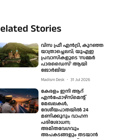
elated Stories
വിസ ഫ്രീ എൻട്രി, കുറഞ്ഞ
യാത്രാച്ചെലവ്; യുഎഇ
പ്രവാസികളുടെ 'സമ്മർ
പാരഡൈസ്' ആയി
ജോർജിയ
Madism Desk
31 Jul 2026
കേരളം ഇനി ആറ്
എന്‍ഫോഴ്‌സ്‌മെന്റ്
മേഖലകള്‍,
ദേശീയപാതയില്‍ 24
മണിക്കൂറും വാഹന
പരിശോധന;
അമിതവേഗവും
അപകടങ്ങളും തടയാന്‍