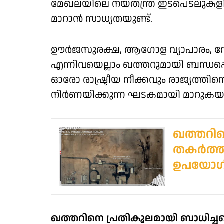
മേഖലയിലെ നയതന്ത്ര ഇടപെടലുകള
മാറാൻ സാധ്യതയുണ്ട്.
ഊർജസുരക്ഷ, ആഗോള വ്യാപാരം, വ്
എന്നിവയെല്ലാം ഖത്തറുമായി ബന്ധപ്പെ
ഓരോ രാഷ്ട്രീയ നീക്കവും രാജ്യത്തിന
നിർണയിക്കുന്ന ഘടകമായി മാറുകയ
ഖത്തറി
തകർത്ത
ഉപയോ​ഗിച്
ഖത്തറിനെ പ്രതികൂലമായി ബാധിച്ചത