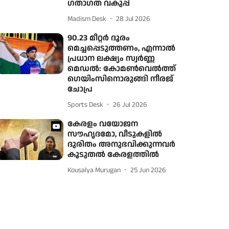
ഗതാഗത വകുപ്പ്
Madism Desk
28 Jul 2026
90.23 മീറ്റർ ദൂരം
മെച്ചപ്പെടുത്തണം, എന്നാൽ
പ്രധാന ലക്ഷ്യം സ്വർണ്ണ
മെഡൽ: കോമൺവെൽത്ത്
ഗെയിംസിനൊരുങ്ങി നീരജ്
ചോപ്ര
Sports Desk
26 Jul 2026
കേരളം വയോജന
സൗഹൃദമോ, വീടുകളില്‍
ദുരിതം അനുഭവിക്കുന്നവര്‍
കൂടുതല്‍ കേരളത്തില്‍
Kousalya Murugan
25 Jun 2026