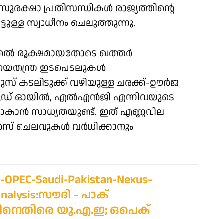
രക്ഷാ പ്രതിസന്ധികൾ രാജ്യത്തിന്റെ
ടുള്ള സ്വാധീനം ചെലുത്തുന്നു.
തൽ രൂക്ഷമായതോടെ ഖത്തർ
 നയതന്ത്ര ഇടപെടലുകൾ
സ് കടലിടുക്ക് വഴിയുള്ള ചരക്ക്-ഊർജ
ക്രൂഡ് ഓയിൽ, എൽഎൻജി എന്നിവയുടെ
ൻ സാധ്യതയുണ്ട്. ഇത് എണ്ണവില
ൻസ് ചെലവുകൾ വർധിക്കാനും
s-OPEC-Saudi-Pakistan-Nexus-
Analysis:സൗദി - പാക്
ിനെതിരെ യു.എ.ഇ; ഒപെക്