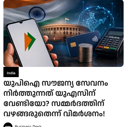
India
യുപിഐ സൗജന്യ സേവനം
നിർത്തുന്നത് യുഎസിന്
വേണ്ടിയോ? സമ്മർദത്തിന്
വഴങ്ങരുതെന്ന് വിമർശനം!
Business Desk