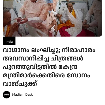
India
വാഗ്ദാനം ലംഘിച്ചു; നിരാഹാരം
അവസാനിപ്പിച്ച ചിത്രങ്ങൾ
പുറത്തുവിട്ടതിൽ കേന്ദ്ര
മന്ത്രിമാർക്കെതിരെ സോനം
വാങ്ചുക്ക്
Madism Desk