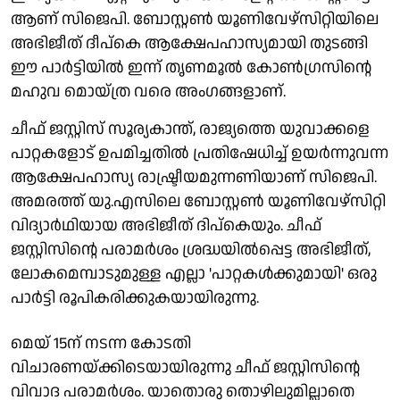
ആണ് സിജെപി. ബോസ്റ്റൺ യൂണിവേഴ്സിറ്റിയിലെ
അഭിജീത് ദീപ്കെ ആക്ഷേപഹാസ്യമായി തുടങ്ങി
ഈ പാർട്ടിയിൽ ഇന്ന് തൃണമൂൽ കോൺഗ്രസിന്റെ
മഹുവ മൊയ്ത്ര വരെ അംഗങ്ങളാണ്.
ചീഫ് ജസ്റ്റിസ് സൂര്യകാന്ത്, രാജ്യത്തെ യുവാക്കളെ
പാറ്റകളോട് ഉപമിച്ചതിൽ പ്രതിഷേധിച്ച് ഉയർന്നുവന്ന
ആക്ഷേപഹാസ്യ രാഷ്ട്രീയമുന്നണിയാണ് സിജെപി.
അമരത്ത് യു.എസിലെ ബോസ്റ്റൺ യൂണിവേഴ്സിറ്റി
വിദ്യാർഥിയായ അഭിജീത് ദിപ്കെയും. ചീഫ്
ജസ്റ്റിസിന്റെ പരാമർശം ശ്രദ്ധയിൽപ്പെട്ട അഭിജീത്,
ലോകമെമ്പാടുമുള്ള എല്ലാ 'പാറ്റകൾക്കുമായി' ഒരു
പാർട്ടി രൂപികരിക്കുകയായിരുന്നു.
മെയ് 15ന് നടന്ന കോടതി
വിചാരണയ്ക്കിടെയായിരുന്നു ചീഫ് ജസ്റ്റിസിന്റെ
വിവാദ പരാമർശം. യാതൊരു തൊഴിലുമില്ലാതെ