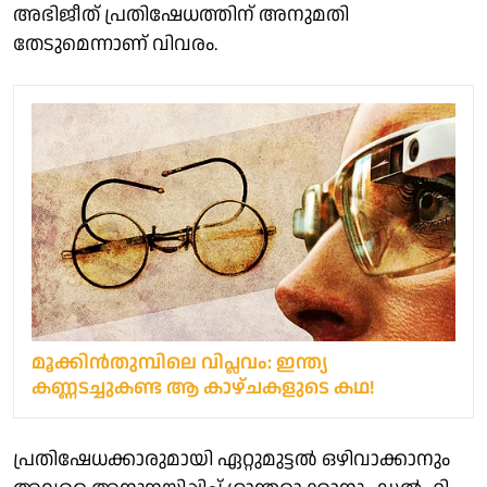
അഭിജീത് പ്രതിഷേധത്തിന് അനുമതി
തേടുമെന്നാണ് വിവരം.
മൂക്കിന്‍തുമ്പിലെ വിപ്ലവം: ഇന്ത്യ
കണ്ണടച്ചുകണ്ട ആ കാഴ്ചകളുടെ കഥ!
പ്രതിഷേധക്കാരുമായി ഏറ്റുമുട്ടൽ ഒഴിവാക്കാനും