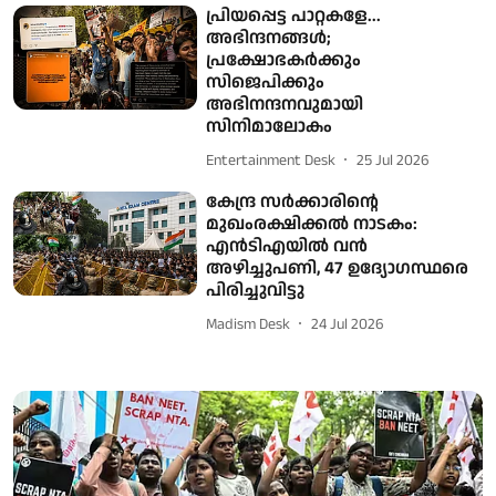
പ്രിയപ്പെട്ട പാറ്റകളേ...
അഭിന്ദനങ്ങൾ;
പ്രക്ഷോഭകർക്കും
സിജെപിക്കും
അഭിനന്ദനവുമായി
സിനിമാലോകം
Entertainment Desk
25 Jul 2026
കേന്ദ്ര സർക്കാരിന്റെ
മുഖംരക്ഷിക്കൽ നാടകം:
എൻടിഎയിൽ വൻ
അഴിച്ചുപണി, 47 ഉദ്യോഗസ്ഥരെ
പിരിച്ചുവിട്ടു
Madism Desk
24 Jul 2026