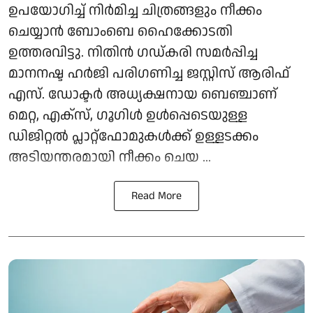
ഉപയോഗിച്ച് നിർമിച്ച ചിത്രങ്ങളും നീക്കം
ചെയ്യാൻ ബോംബെ ഹൈക്കോടതി
ഉത്തരവിട്ടു. നിതിൻ ഗഡ്കരി സമർപ്പിച്ച
മാനനഷ്ട ഹർജി പരിഗണിച്ച ജസ്റ്റിസ് ആരിഫ്
എസ്. ഡോക്ടർ അധ്യക്ഷനായ ബെഞ്ചാണ്
മെറ്റ, എക്സ്, ഗൂഗിൾ ഉൾപ്പെടെയുള്ള
ഡിജിറ്റൽ പ്ലാറ്റ്ഫോമുകൾക്ക് ഉള്ളടക്കം
അടിയന്തരമായി നീക്കം ചെയ ...
Read More