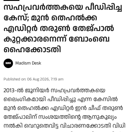
സഹപ്രവർത്തകയെ പീഡിപ്പിച്ച
കേസ്; മുൻ തെഹൽക്ക
എഡിറ്റർ തരുൺ തേജ്പാൽ
കുറ്റക്കാരനെന്ന് ബോംബെ
ഹൈക്കോടതി
Madism Desk
Published on
:
06 Aug 2026, 7:19 am
2013-ൽ ജൂനിയർ സഹപ്രവർത്തകയെ
ലൈംഗികമായി പീഡിപ്പിച്ചു എന്ന കേസിൽ
മുൻ തെഹൽക്ക എഡിറ്റർ ഇൻ ചീഫ് തരുൺ
തേജ്പാലിന് സംശയത്തിന്റെ ആനുകൂല്യം
നൽകി വെറുതെവിട്ട വിചാരണക്കോടതി വിധി