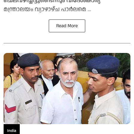
ചെലവഴിച്ചിട്ടുണ്ടെന്നും വിദേശകാര്യ
മന്ത്രാലയം വ്യാഴാഴ്ച പാര്‍ലമെ ...
Read More
India