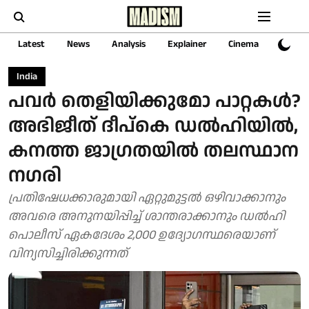
Latest
News
Analysis
Explainer
Cinema
Sports
India
പവർ തെളിയിക്കുമോ പാറ്റകൾ?
അഭിജീത് ദീപ്കെ ഡൽഹിയിൽ,
കനത്ത ജാഗ്രതയിൽ തലസ്ഥാന
നഗരി
പ്രതിഷേധക്കാരുമായി ഏറ്റുമുട്ടൽ ഒഴിവാക്കാനും
അവരെ അനുനയിപ്പിച്ച് ശാന്തരാക്കാനും ഡൽഹി
പൊലീസ് ഏകദേശം 2,000 ഉദ്യോഗസ്ഥരെയാണ്
വിന്യസിച്ചിരിക്കുന്നത്