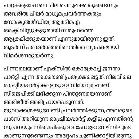
പാറ്റകളെപ്പോലെ ചില ചെറുപ്പക്കാരുണ്ടെന്നും
അവരിൽ ചിലർ മാധ്യമപ്രവർത്തകരും
സോഷ്യൽമീഡിയ, ആർടിഐ
ആക്ടിവിസ്റ്റുകളുമായി സമൂഹത്തെ
ആക്രമിക്കുകയാണ് എന്നുമായിരുന്നു ഇത്.
തുടർന്ന് പരാമർശത്തിനെതിരെ വ്യാപകമായി
വിമർശനമുയർന്നു.
പിന്നാലെയാണ് എക്സിൽ കോക്രോച്ച് ജനതാ
പാർട്ടി എന്ന അക്കൗണ്ട് പ്രത്യക്ഷപ്പെട്ടത്. നിലവിലെ
രാഷ്ട്രീയപ്പാർട്ടികളോടുള്ള വിയോജിപ്പാണ്
സിജെപിക്ക് ലഭിക്കുന്ന പിന്തുണയെന്നാണ്
അഭിജീത് അഭിപ്രായപ്പെടുന്നത്.
യുവാക്കൾക്കുവേണ്ടി പ്രവർത്തിക്കുന്ന, അവരുടെ
പൾസ് അറിയുന്ന രാഷ്ട്രീയപ്പാർട്ടികളില്ല എന്നതിന്റെ
സൂചനയും സിജെപിക്കുള്ള ഫോളോവേഴ്സിലൂടെ
കാണുന്നുണ്ടെന്നും അദ്ദേഹം ചൂണ്ടിക്കാട്ടിയിരുന്നു.