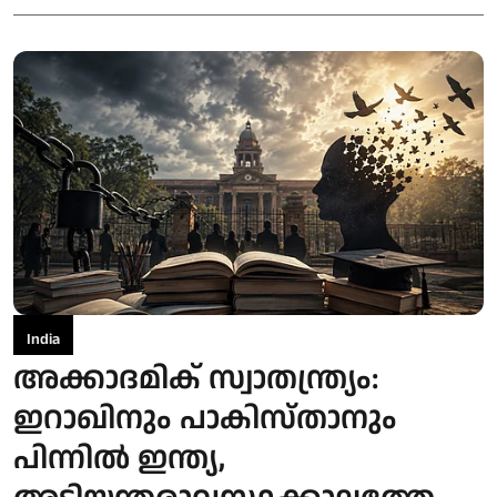
India
അക്കാദമിക് സ്വാതന്ത്യ്രം:
ഇറാഖിനും പാകിസ്താനും
പിന്നിൽ ഇന്ത്യ,