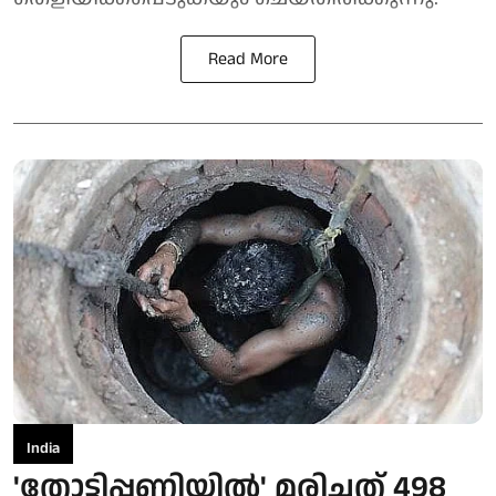
Read More
India
'തോട്ടിപ്പണിയിൽ' മരിച്ചത് 498