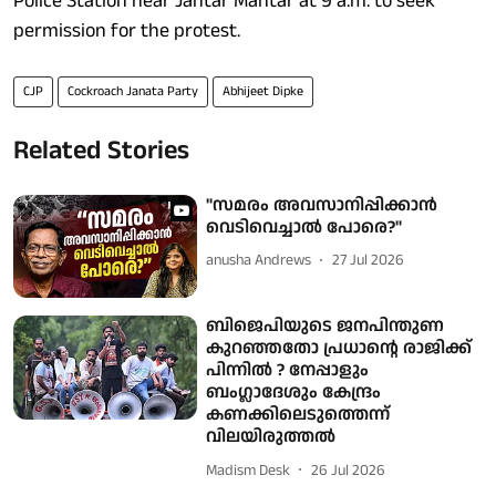
Police Station near Jantar Mantar at 9 a.m. to seek
permission for the protest.
CJP
Cockroach Janata Party
Abhijeet Dipke
Related Stories
"സമരം അവസാനിപ്പിക്കാൻ
വെടിവെച്ചാൽ പോരെ?"
anusha Andrews
27 Jul 2026
ബിജെപിയുടെ ജനപിന്തുണ
കുറഞ്ഞതോ പ്രധാന്റെ രാജിക്ക്
പിന്നിൽ ? നേപ്പാളും
ബംഗ്ലാദേശും കേന്ദ്രം
കണക്കിലെടുത്തെന്ന്
വിലയിരുത്തൽ
Madism Desk
26 Jul 2026