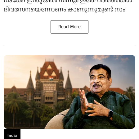
വടക്കേ ഇന്ത്യയിൽ നിന്നും ഇതേ വാർത്തകൾ
ദിവസേനയെന്നോണം കാണുന്നുമുണ്ട് നാം.
Read More
India