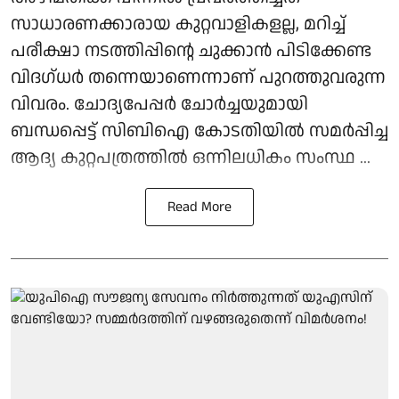
സാധാരണക്കാരായ കുറ്റവാളികളല്ല, മറിച്ച്
പരീക്ഷാ നടത്തിപ്പിന്റെ ചുക്കാൻ പിടിക്കേണ്ട
വിദഗ്ധർ തന്നെയാണെന്നാണ് പുറത്തുവരുന്ന
വിവരം. ചോദ്യപേപ്പർ ചോർച്ചയുമായി
ബന്ധപ്പെട്ട് സിബിഐ കോടതിയിൽ സമർപ്പിച്ച
ആദ്യ കുറ്റപത്രത്തിൽ ഒന്നിലധികം സംസ്ഥ ...
Read More