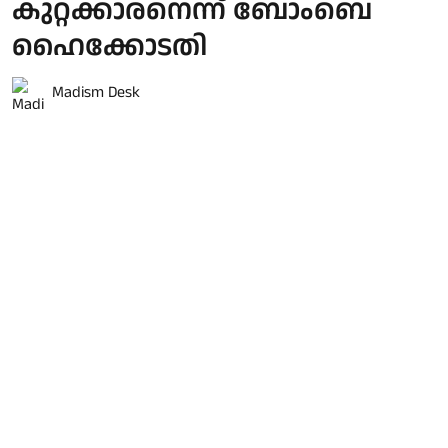
കുറ്റക്കാരനെന്ന് ബോംബെ
ഹൈക്കോടതി
Madism Desk
Published on
:
06 Aug 2026, 7:19 am
2013-ൽ ജൂനിയർ സഹപ്രവർത്തകയെ
ലൈംഗികമായി പീഡിപ്പിച്ചു എന്ന കേസിൽ
മുൻ തെഹൽക്ക എഡിറ്റർ ഇൻ ചീഫ് തരുൺ
തേജ്പാലിന് സംശയത്തിന്റെ ആനുകൂല്യം
നൽകി വെറുതെവിട്ട വിചാരണക്കോടതി വിധി
ബോംബെ ഹൈക്കോടതി റദ്ദാക്കി. കേസിൽ
കുറ്റക്കാരനാണെന്ന് ബോംബെ
ഹൈക്കോടതിയുടെ ഗോവ ബെഞ്ച് വിധിച്ചു.
2021-ൽ ഗോവയിലെ ഒരു വിചാരണക്കോടതി