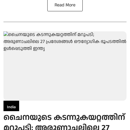
Read More
India
ചൈനയുടെ കടന്നുകയറ്റത്തിന്
മറുപടി; അരുണാചലിലെ 27