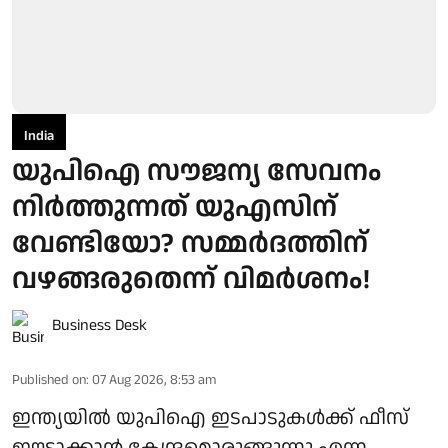
India
യുപിഐ സൗജന്യ സേവനം
നിർത്തുന്നത് യുഎസിന്
വേണ്ടിയോ? സമ്മർദത്തിന്
വഴങ്ങരുതെന്ന് വിമർശനം!
Business Desk
Published on
:
07 Aug 2026, 8:53 am
ഇന്ത്യയിൽ യുപിഐ ഇടപാടുകൾക്ക് ഫീസ്
ഈടാക്കാൻ കേന്ദ്രമൊരുങ്ങുന്നു എന്ന