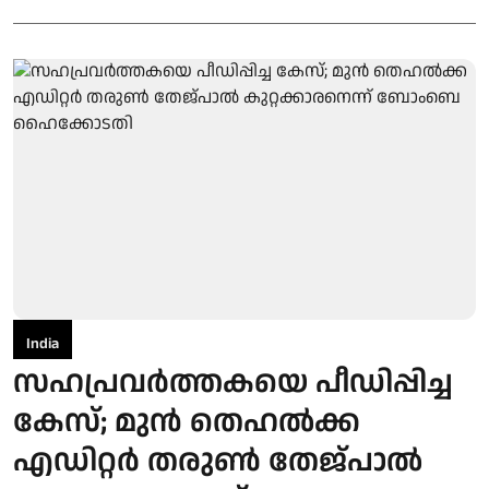
India
സഹപ്രവർത്തകയെ പീഡിപ്പിച്ച
കേസ്; മുൻ തെഹൽക്ക
എഡിറ്റർ തരുൺ തേജ്പാൽ