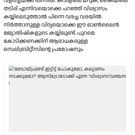
വളർച്ചയ്ക്ക് പിന്നിൽ. കവിളിലെ മറുക്, കൈയിലെ
തടിപ്പ് എന്നിവയൊക്കെ പറഞ്ഞ് വിശ്വാസം
കയ്യിലെടുത്താൽ പിന്നെ വരച്ച വരയിൽ
നിർത്താനുള്ള വിദ്യയൊക്കെ ഈ ഓൺലൈൻ
ജ്യോതിഷികളുടെ കയ്യിലുണ്ട്. പുറമെ
കോടിക്കണക്കിന് ആരാധകരുള്ള
സെലിബ്രിറ്റീസിന്റെ പ്രമോഷനും.