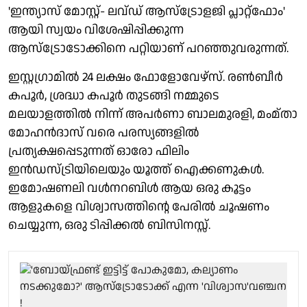
'ഇന്ത്യാസ് മോസ്റ്റ്- ലവ്ഡ് ആസ്ട്രോളജി പ്ലാറ്റ്ഫോം'
ആയി സ്വയം വിശേഷിപ്പിക്കുന്ന
ആസ്ട്രോടോക്കിനെ പറ്റിയാണ് പറഞ്ഞുവരുന്നത്.
ഇസ്റ്റഗ്രാമിൽ 24 ലക്ഷം ഫോളോവേഴ്സ്. രൺബീർ
കപൂർ, ശ്രദ്ധാ കപൂർ തുടങ്ങി നമ്മുടെ
മലയാളത്തിൽ നിന്ന് അപർണാ ബാലമുരളി, മംമ്താ
മോഹൻദാസ് വരെ പരസ്യങ്ങളിൽ
പ്രത്യക്ഷപ്പെടുന്നത് ഓരോ ഫിലിം
ഇൻഡസ്ട്രിയിലെയും യൂത്ത് ഐക്കണുകൾ.
ഇമോഷണലി വൾനറബിൾ ആയ ഒരു കൂട്ടം
ആളുകളെ വിശ്വാസത്തിന്റെ പേരിൽ ചൂഷണം
ചെയ്യുന്ന, ഒരു ടിപ്പിക്കൽ ബിസിനസ്സ്.