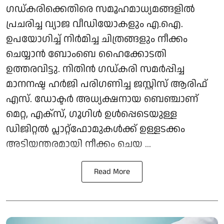
ഗഡ്കരിക്കെതിരെ സമൂഹമാധ്യമങ്ങളിൽ
പ്രചരിച്ച വ്യാജ വീഡിയോകളും എ.ഐ.
ഉപയോഗിച്ച് നിർമിച്ച ചിത്രങ്ങളും നീക്കം
ചെയ്യാൻ ബോംബെ ഹൈക്കോടതി
ഉത്തരവിട്ടു. നിതിൻ ഗഡ്കരി സമർപ്പിച്ച
മാനനഷ്ട ഹർജി പരിഗണിച്ച ജസ്റ്റിസ് ആരിഫ്
എസ്. ഡോക്ടർ അധ്യക്ഷനായ ബെഞ്ചാണ്
മെറ്റ, എക്സ്, ഗൂഗിൾ ഉൾപ്പെടെയുള്ള
ഡിജിറ്റൽ പ്ലാറ്റ്ഫോമുകൾക്ക് ഉള്ളടക്കം
അടിയന്തരമായി നീക്കം ചെയ ...
Read More