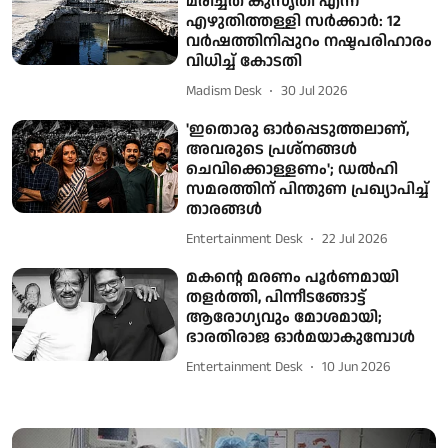
മരിച്ചത് കുസൃതി എന്ന്
എഴുതിത്തള്ളി സർക്കാർ: 12
വർഷത്തിനിപ്പുറം നഷ്ടപരിഹാരം
വിധിച്ച് കോടതി
Madism Desk
30 Jul 2026
'ഇതൊരു ഓര്‍പ്പെടുത്തലാണ്,
അവരുടെ പ്രശ്‌നങ്ങള്‍
ചെവിക്കൊള്ളണം'; ഡല്‍ഹി
സമരത്തിന് പിന്തുണ പ്രഖ്യാപിച്ച്
താരങ്ങള്‍
Entertainment Desk
22 Jul 2026
മകന്റെ മരണം പൂർണമായി
തളർത്തി, പിന്നീടങ്ങോട്ട്
ആരോഗ്യവും മോശമായി;
ഭാരതിരാജ ഓർമയാകുമ്പോൾ
Entertainment Desk
10 Jun 2026