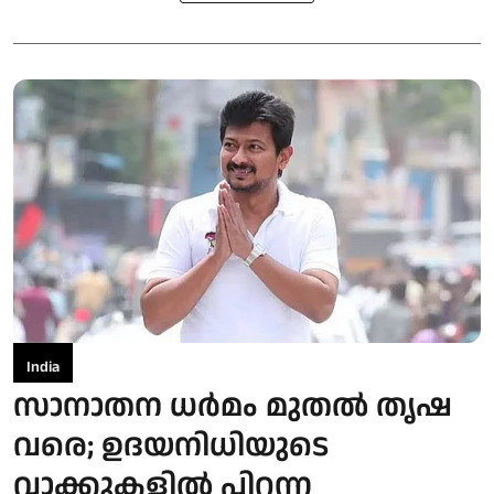
India
സാനാതന ധര്‍മം മുതല്‍ തൃഷ
വരെ; ഉദയനിധിയുടെ
വാക്കുകളില്‍ പിറന്ന