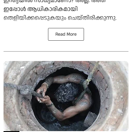
ഇന്ത്യയിൽ സാധ്യമാണോ? അല്ല. അത്
ഇപ്പോൾ ആധികാരികമായി
തെളിയിക്കപ്പെടുകയും ചെയ്തിരിക്കുന്നു.
Read More