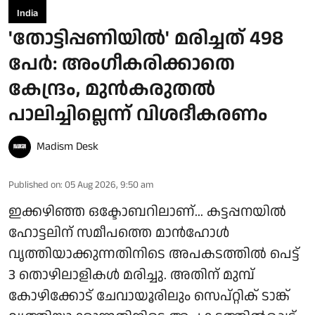
India
'തോട്ടിപ്പണിയിൽ' മരിച്ചത് 498
പേർ: അംഗീകരിക്കാതെ
കേന്ദ്രം, മുൻകരുതൽ
പാലിച്ചില്ലെന്ന് വിശദീകരണം
Madism Desk
Published on
:
05 Aug 2026, 9:50 am
ഇക്കഴിഞ്ഞ ഒക്ടോബറിലാണ്... കട്ടപ്പനയിൽ
ഹോട്ടലിന് സമീപത്തെ മാൻഹോൾ
വൃത്തിയാക്കുന്നതിനിടെ അപകടത്തിൽ പെട്ട്
3 തൊഴിലാളികൾ മരിച്ചു. അതിന് മുമ്പ്
കോഴിക്കോട് ചേവായൂരിലും സെപ്റ്റിക് ടാങ്ക്