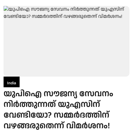
India
യുപിഐ സൗജന്യ സേവനം
നിർത്തുന്നത് യുഎസിന്
വേണ്ടിയോ? സമ്മർദത്തിന്
വഴങ്ങരുതെന്ന് വിമർശനം!