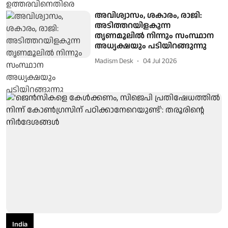
അവിശ്വാസം, ശകാരം, രാജി:
അടിത്തറയിളകുന്ന
തൃണമൂലിൽ നിന്നും സംസ്ഥാന
അധ്യക്ഷയും പടിയിറങ്ങുന്നു
Madism Desk
04 Jul 2026
India