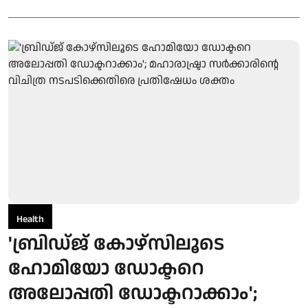
Health
'ബ്രിഡ്ജ് കോഴ്സിലൂടെ
ഹോമിയോ ഡോക്ടറെ
അലോപ്പതി ഡോക്ടറാക്കാം';