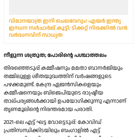
വിമാനയാത്ര ഇനി ചെലവേറും! എയർ ഇന്ത്യ
ഇന്ധന സർചാർജ് കൂട്ടി; ടിക്കറ്റ് നിരക്കിൽ വൻ
വർദ്ധനവിന് സാധ്യത
നീളുന്ന ശത്രുത; പോരിന്റെ പശ്ചാത്തലം
തിരഞ്ഞെടുപ്പ് കമ്മീഷനും മമതാ ബാനർജിയും
തമ്മിലുള്ള ശീതയുദ്ധത്തിന് വർഷങ്ങളുടെ
പഴക്കമുണ്ട്. കേന്ദ്ര ഏജൻസികളെയും
കമ്മീഷനെയും ബിജെപിയുടെ രാഷ്ട്രീയ
താല്പര്യങ്ങൾക്കായി ഉപയോഗിക്കുന്നു എന്നാണ്
തൃണമൂലിന്റെ നിരന്തരമായ പരാതി.
2021-ലെ എട്ട് ഘട്ട വോട്ടെടുപ്പ്: കോവിഡ്
പ്രതിസന്ധിക്കിടയിലും ബംഗാളിൽ എട്ട്