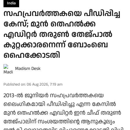
India
സഹപ്രവർത്തകയെ പീഡിപ്പിച്ച
കേസ്; മുൻ തെഹൽക്ക
എഡിറ്റർ തരുൺ തേജ്പാൽ
കുറ്റക്കാരനെന്ന് ബോംബെ
ഹൈക്കോടതി
Madism Desk
Published on
:
06 Aug 2026, 7:19 am
2013-ൽ ജൂനിയർ സഹപ്രവർത്തകയെ
ലൈംഗികമായി പീഡിപ്പിച്ചു എന്ന കേസിൽ
മുൻ തെഹൽക്ക എഡിറ്റർ ഇൻ ചീഫ് തരുൺ
തേജ്പാലിന് സംശയത്തിന്റെ ആനുകൂല്യം