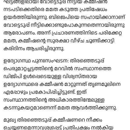
ഘട്ടങ്ങളിലായി വോട്ടെടുപ്പ് നീട്ടിയ കമ്മീഷൻ
നടപടിക്കെതിരെ മമത കടുത്ത പ്രതിഷേധം
ഉയർത്തിയിരുന്നു. ബിജെപിയെ സഹായിക്കാനാണ്
വോട്ടെടുപ്പ് നീട്ടിക്കൊണ്ടുപോകുന്നതെന്നായിരുന്നു
ആരോപണം. അന്ന് പ്രചാരണത്തിനിടെ പരിക്കേറ്റ
മമത, കമ്മീഷന്റെ സുരക്ഷാ വീഴ്ച ചൂണ്ടിക്കാട്ടി
കരിദിനം ആചരിച്ചിരുന്നു.
ഉദ്യോഗസ്ഥ പുനഃസംഘടന: തിരഞ്ഞെടുപ്പ്
പെരുമാറ്റച്ചട്ടത്തിന്റെ മറവിൽ സംസ്ഥാനത്തെ
ഡിജിപി ഉൾപ്പെടെയുള്ള വിശ്വസ്തരായ
ഉദ്യോഗസ്ഥരെ കമ്മീഷൻ മാറ്റുന്നത് തൃണമൂലിനെ
എപ്പോഴും പ്രകോപിപ്പിച്ചിട്ടുണ്ട്. ഇത്
സംസ്ഥാനത്തിന്റെ അധികാരത്തിന്മേലുള്ള
കടന്നുകയറ്റമാണെന്ന് മമത ആവർത്തിക്കുന്നു.
മുഖ്യ തിരഞ്ഞെടുപ്പ് കമ്മീഷണറെ നീക്കം
ചെയ്യണമെന്നാവശ്യപ്പെട്ട് പ്രതിപക്ഷം നൽകിയ