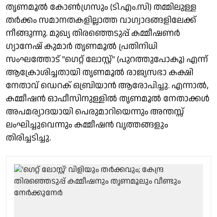
തൃണമൂൽ കോൺഗ്രസും (ടി.എം.സി) തമ്മിലുള്ള
തർക്കം സമാനതകളില്ലാത്ത വാഗ്വാദങ്ങളിലേക്ക്
നീങ്ങുന്നു. മുഖ്യ തിരഞ്ഞെടുപ്പ് കമ്മീഷണർ
ഗ്യാനേഷ് കുമാർ തൃണമൂൽ പ്രതിനിധി
സംഘത്തോട് "ഗെറ്റ് ലോസ്റ്റ്‌" (പുറത്തുപോകൂ) എന്ന്
ആക്രോശിച്ചതായി തൃണമൂൽ രാജ്യസഭാ കക്ഷി
നേതാവ് ഡെറക് ഒബ്രിയാൻ ആരോപിച്ചു. എന്നാൽ,
കമ്മീഷൻ ഓഫീസിനുള്ളിൽ തൃണമൂൽ നേതാക്കൾ
അപമര്യാദയായി പെരുമാറിയെന്നും അന്തസ്സ്
ലംഘിച്ചുവെന്നും കമ്മീഷൻ വൃത്തങ്ങളും
തിരിച്ചടിച്ചു.