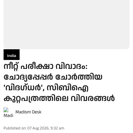
India
നീറ്റ് പരീക്ഷാ വിവാദം:
ചോദ്യപ്പേപ്പർ ചോർത്തിയ
'വിദഗ്ധർ', സിബിഐ
കുറ്റപത്രത്തിലെ വിവരങ്ങൾ
Madism Desk
Published on
:
07 Aug 2026, 9:32 am