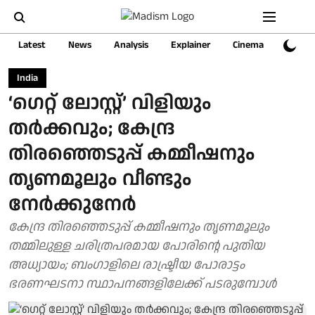
Latest
News
Analysis
Explainer
Cinema
Sports
India
‘ഗെറ്റ് ലോസ്റ്റ്‌’ വിളിയും
തർക്കവും; കേന്ദ്ര
തിരഞ്ഞെടുപ്പ് കമ്മീഷനും
തൃണമൂലും വീണ്ടും
നേർക്കുനേർ
കേന്ദ്ര തിരഞ്ഞെടുപ്പ് കമ്മീഷനും തൃണമൂലും
തമ്മിലുള്ള ചരിത്രപരമായ പോരിന്റെ പുതിയ
അധ്യായം; ബംഗാളിലെ രാഷ്ട്രീയ പോരാട്ടം
ഭരണഘടനാ സ്ഥാപനങ്ങളിലേക്ക് പടരുമ്പോൾ