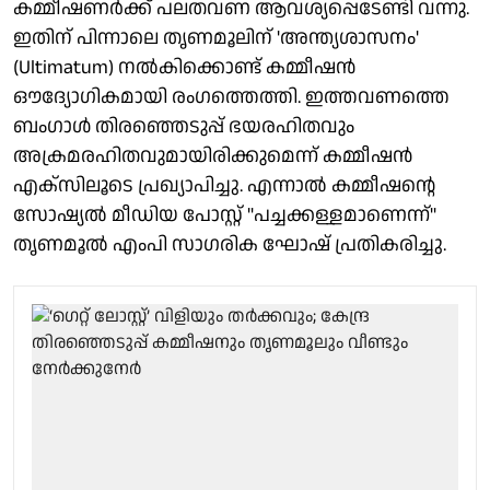
കമ്മീഷണർക്ക് പലതവണ ആവശ്യപ്പെടേണ്ടി വന്നു.
ഇതിന് പിന്നാലെ തൃണമൂലിന് 'അന്ത്യശാസനം'
(Ultimatum) നൽകിക്കൊണ്ട് കമ്മീഷൻ
ഔദ്യോഗികമായി രംഗത്തെത്തി. ഇത്തവണത്തെ
ബംഗാൾ തിരഞ്ഞെടുപ്പ് ഭയരഹിതവും
അക്രമരഹിതവുമായിരിക്കുമെന്ന് കമ്മീഷൻ
എക്സിലൂടെ പ്രഖ്യാപിച്ചു. എന്നാൽ കമ്മീഷന്റെ
സോഷ്യൽ മീഡിയ പോസ്റ്റ് "പച്ചക്കള്ളമാണെന്ന്"
തൃണമൂൽ എംപി സാഗരിക ഘോഷ് പ്രതികരിച്ചു.