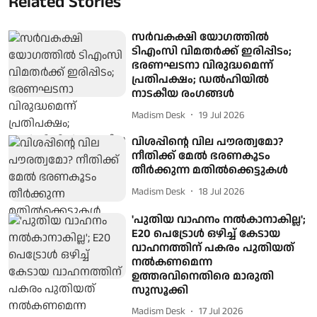
Related Stories
സര്‍വകക്ഷി യോഗത്തില്‍
ടിഎംസി വിമതര്‍ക്ക് ഇരിപ്പിടം;
ഭരണഘടനാ വിരുദ്ധമെന്ന്
പ്രതിപക്ഷം; ഡല്‍ഹിയില്‍
നാടകീയ രംഗങ്ങള്‍
Madism Desk
19 Jul 2026
വിശപ്പിന്റെ വില പൗരത്വമോ?
നീതിക്ക് മേല്‍ ഭരണകൂടം
തീര്‍ക്കുന്ന മതില്‍ക്കെട്ടുകള്‍
Madism Desk
18 Jul 2026
'പുതിയ വാഹനം നൽകാനാകില്ല';
E20 പെട്രോൾ ഒഴിച്ച് കേടായ
വാഹനത്തിന് പകരം പുതിയത്
നൽകണമെന്ന
ഉത്തരവിനെതിരെ മാരുതി
സുസൂക്കി
Madism Desk
17 Jul 2026