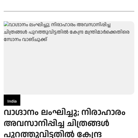
India
വാഗ്ദാനം ലംഘിച്ചു; നിരാഹാരം
അവസാനിപ്പിച്ച ചിത്രങ്ങൾ
പുറത്തുവിട്ടതിൽ കേന്ദ്ര