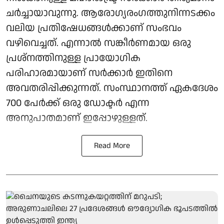
ചർച്ചായാവുന്നു. ആരോ​ഗ്യരം​ഗത്തുനിന്നടക്കം
വലിയ പ്രതിഷേധങ്ങൾക്കാണ് സംഭവം
വഴിവെച്ചത്. എന്നാൽ സങ്കീർണമായ ഒരു
പ്രശ്നത്തിനുള്ള പ്രായോഗിക
പരിഹാരമായാണ് സർക്കാർ ഇതിനെ
അവതരിപ്പിക്കുന്നത്. സംസ്ഥാനത്ത് ഏകദേശം
700 പേർക്ക് ഒരു ഡോക്ടർ എന്ന
അനുപാതമാണ് ഇപ്പോഴുള്ളത്.
Read More