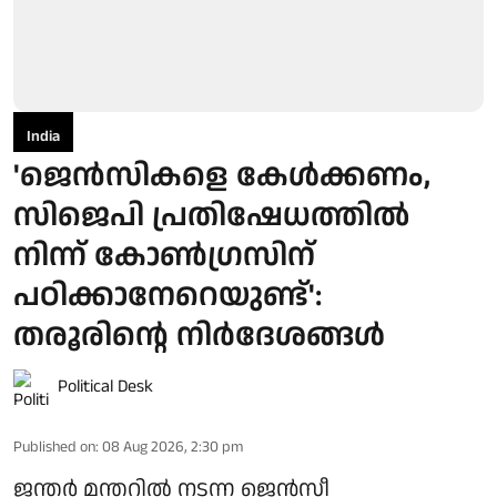
India
'ജെൻസികളെ കേൾക്കണം,
സിജെപി പ്രതിഷേധത്തിൽ
നിന്ന് കോൺഗ്രസിന്
പഠിക്കാനേറെയുണ്ട്':
തരൂരിന്റെ നിർദേശങ്ങൾ
Political Desk
Published on
:
08 Aug 2026, 2:30 pm
ജന്തർ മന്തറിൽ നടന്ന ജെൻസീ