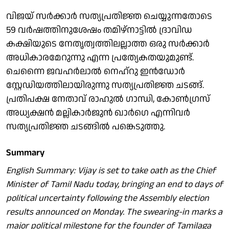
വിജയ് സര്‍ക്കാര്‍ സത്യപ്രതിജ്ഞ ചെയ്യുന്നതോടെ
59 വര്‍ഷത്തിനുശേഷം തമിഴ്‌നാട്ടില്‍ ദ്രാവിഡ
കക്ഷിയുടെ നേതൃത്വത്തിലല്ലാത്ത ഒരു സര്‍ക്കാര്‍
അധികാരമേറുന്നു എന്ന പ്രത്യേകതയുമുണ്ട്.
ചെന്നൈ ജവഹര്‍ലാല്‍ നെഹ്‌റു ഇന്‍ഡോര്‍
സ്റ്റേഡിയത്തിലായിരുന്നു സത്യപ്രതിജ്ഞ ചടങ്ങ്.
പ്രതിപക്ഷ നേതാവ് രാഹുല്‍ ഗാന്ധി, കോണ്‍ഗ്രസ്
അധ്യക്ഷന്‍ മല്ലികാര്‍ജുന്‍ ഖാര്‍ഗെ എന്നിവര്‍
സത്യപ്രതിജ്ഞ ചടങ്ങില്‍ പങ്കെടുത്തു.
Summary
English Summary: Vijay is set to take oath as the Chief
Minister of Tamil Nadu today, bringing an end to days of
political uncertainty following the Assembly election
results announced on Monday. The swearing-in marks a
major political milestone for the founder of Tamilaga