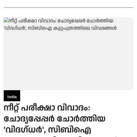
India
നീറ്റ് പരീക്ഷാ വിവാദം:
ചോദ്യപ്പേപ്പർ ചോർത്തിയ
'വിദഗ്ധർ', സിബിഐ