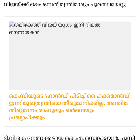
വിജയ്ക്ക് ഒപ്പം ഒമ്പത് മന്ത്രിമാരും ചുമതലയേറ്റു.
കെ.സിയുടെ 'ഹാൻഡ്' പിടിച്ച് ഹൈക്കമാൻഡ്;
ഇന്ന് മുഖ്യമന്ത്രിയെ തീരുമാനിക്കില്ല, അന്തിമ
തീരുമാനം രാഹുലും ഖർ​ഗെയും
പ്രഖ്യാപിക്കും
ടി.വി.കെ നേതാക്കളായ കെ.എ. സെങ്കാട്ടയന്‍, പുസി