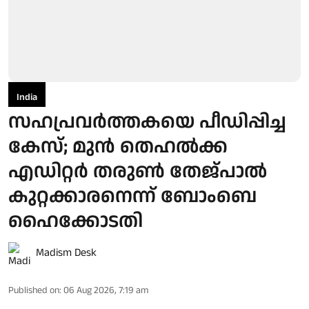
India
സഹപ്രവർത്തകയെ പീഡിപ്പിച്ച
കേസ്; മുൻ തെഹൽക്ക
എഡിറ്റർ തരുൺ തേജ്പാൽ
കുറ്റക്കാരനെന്ന് ബോംബെ
ഹൈക്കോടതി
Madism Desk
Published on
:
06 Aug 2026, 7:19 am