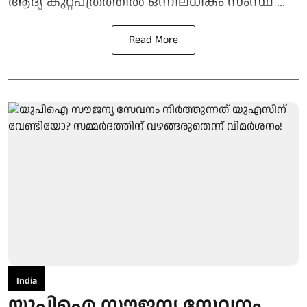
ആദ്യ കുറ്റപത്രത്തിൽ ഒന്നിലധികം സംസ്ഥ ...
Read More
India
യുപിഐ സൗജന്യ സേവനം