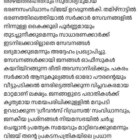
അഴിമതിരഹിതവും സുതാര്യവുമായ
ഭരണസംവിധാനം വിജയ് ഉറപ്പുനൽകി. തമിഴ്‌നാട്ടിൽ
ഭരണത്തിലെത്തിയാൽ സർക്കാർ സേവനങ്ങളിൽ
നിന്നുള്ള കൈക്കൂലി പൂർണ്ണമായും
തുടച്ചുനീക്കുമെന്നും സാധാരണക്കാർക്ക്
ഇടനിലക്കാരില്ലാതെ സേവനങ്ങൾ
ലഭ്യമാക്കുമെന്നും അദ്ദേഹം പ്രഖ്യാപിച്ചു.
സേവനങ്ങൾക്കായി ജനങ്ങൾ ഓഫീസുകൾ
കയറിയിറങ്ങുന്ന രീതി അവസാനിപ്പിക്കും. പകരം
സർക്കാർ ആനുകൂല്യങ്ങൾ ഓരോ പൗരന്റെയും
വീട്ടുപടിക്കൽ നേരിട്ടെത്തിക്കുന്ന വിപ്ലവകരമായ
മാറ്റമാണ് ലക്ഷ്യം. ജനങ്ങളുടെ പരാതികൾക്ക്
കൃത്യമായ സമയപരിധിക്കുള്ളിൽ മറുപടി
ഉറപ്പാക്കുന്ന 'ഗ്രീവൻസ് റിഡ്രസൽ' സംവിധാനവും,
ജനകീയ പ്രശ്നങ്ങൾ നിയമസഭയിൽ ചർച്ച
ചെയ്യാൻ പ്രത്യേക സമയവും മാറ്റിവെക്കുമെന്നും
വിജയ് തന്റെ പ്രകടനപത്രികയിലെ പ്രധാന