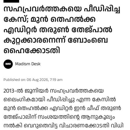
സഹപ്രവർത്തകയെ പീഡിപ്പിച്ച
കേസ്; മുൻ തെഹൽക്ക
എഡിറ്റർ തരുൺ തേജ്പാൽ
കുറ്റക്കാരനെന്ന് ബോംബെ
ഹൈക്കോടതി
Madism Desk
Published on
:
06 Aug 2026, 7:19 am
2013-ൽ ജൂനിയർ സഹപ്രവർത്തകയെ
ലൈംഗികമായി പീഡിപ്പിച്ചു എന്ന കേസിൽ
മുൻ തെഹൽക്ക എഡിറ്റർ ഇൻ ചീഫ് തരുൺ
തേജ്പാലിന് സംശയത്തിന്റെ ആനുകൂല്യം
നൽകി വെറുതെവിട്ട വിചാരണക്കോടതി വിധി