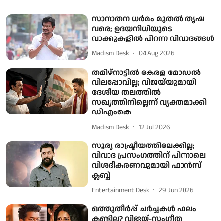
സാനാതന ധര്‍മം മുതല്‍ തൃഷ
വരെ; ഉദയനിധിയുടെ
വാക്കുകളില്‍ പിറന്ന വിവാദങ്ങള്‍
Madism Desk
04 Aug 2026
തമിഴ്‌നാട്ടിൽ കേരള മോഡൽ
വിലപ്പോവില്ല; വിജയ്‌യുമായി
ദേശീയ തലത്തിൽ
സഖ്യത്തിനില്ലെന്ന് വ്യക്തമാക്കി
ഡിഎംകെ
Madism Desk
12 Jul 2026
സൂര്യ രാഷ്ട്രീയത്തിലേക്കില്ല;
വിവാദ പ്രസംഗത്തിന് പിന്നാലെ
വിശദീകരണവുമായി ഫാൻസ്
ക്ലബ്ബ്
Entertainment Desk
29 Jun 2026
ഒത്തുതീര്‍പ്പ് ചര്‍ച്ചകള്‍ ഫലം
കണ്ടില്ല? വിജയ്-സംഗീത