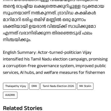
തന്റെ രാഷ്ട്രീയ ലക്ഷ്യത്തെക്കുറിച്ചുള്ള വ്യക്തമായ
സൂചനയാണ് നൽകുന്നത്. ദ്രാവിഡ കക്ഷികൾ
മാറിമാറി ഭരിച്ച തമിഴ് മണ്ണിൽ ഒരു മൂന്നാം
ശക്തിയായി ഉയരാൻ വിജയ്‌ക്ക് സാധിക്കുമോ
എന്നത് വരാനിരിക്കുന്ന തിരഞ്ഞെടുപ്പ് ഫലം
നിശ്ചയിക്കും.
English Summary: Actor-turned-politician Vijay
intensified his Tamil Nadu election campaign, promising
a corruption-free governance system, improved public
services, AI hubs, and welfare measures for fishermen
Thalapathy Vijay
DMK
Tamil Nadu Election 2026
MK Stalin
AIADMK
Related Stories