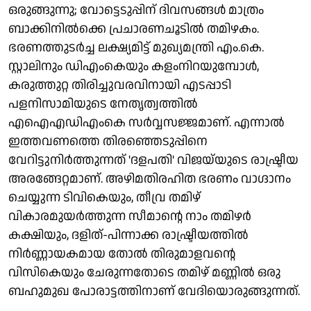
ഒരുങ്ങുന്നു; വോട്ടെടുപ്പിന് ദിവസങ്ങൾ മാത്രം
ബാക്കിനിൽക്കെ പ്രചാരണചൂടിൽ തമിഴകം.
ഭരണത്തുടർച്ച ലക്ഷ്യമിട്ട് മുഖ്യമന്ത്രി എം.കെ.
സ്റ്റാലിനും ഡിഎംകെയും കളംനിറയുമ്പോൾ,
കരുത്തുറ്റ തിരിച്ചുവരവിനായി എടപ്പാടി
പളനിസാമിയുടെ നേതൃത്വത്തിൽ
എഐഎഡിഎംകെ സർവ്വസജ്ജമാണ്. എന്നാൽ
ഇത്തവണത്തെ തിരഞ്ഞെടുപ്പിനെ
വേറിട്ടുനിർത്തുന്നത് 'ദളപതി' വിജയ്‌യുടെ രാഷ്ട്രീയ
അരങ്ങേറ്റമാണ്. അഴിമതിരഹിത ഭരണം വാഗ്ദാനം
ചെയ്യുന്ന ടിവികെയും, തീവ്ര തമിഴ്
വികാരമുയർത്തുന്ന സീമാന്റെ നാം തമിഴർ
കക്ഷിയും, ദളിത്-പിന്നാക്ക രാഷ്ട്രീയത്തിൽ
നിർണ്ണായകമായ തോൽ തിരുമാളവന്റെ
വിസികെയും ചേരുന്നതോടെ തമിഴ് മണ്ണിൽ ഒരു
ബഹുമുഖ പോരാട്ടത്തിനാണ് വേദിയൊരുങ്ങുന്നത്.