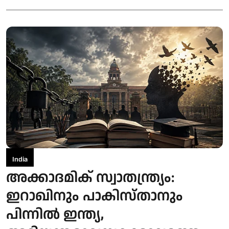
India
അക്കാദമിക് സ്വാതന്ത്യ്രം:
ഇറാഖിനും പാകിസ്താനും
പിന്നിൽ ഇന്ത്യ,