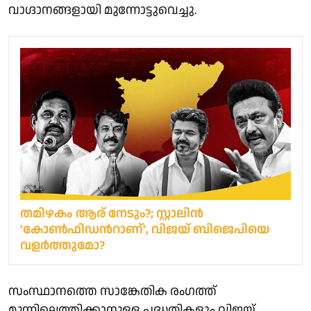
വാഗ്ദാനങ്ങളായി മുന്നോട്ടുവെച്ചു.
തമിഴകം ആര് നേടും?; സ്റ്റാലിന്‍
'കോണ്‍ഫിഡന്‍റാണ്', വിജയ് ബിജെപിയെ
വളര്‍ത്തുമോ?
സംസ്ഥാനത്തെ സാങ്കേതിക രംഗത്ത്
മുന്നിലെത്തിക്കാനുള്ള പദ്ധതികളും വിജയ്