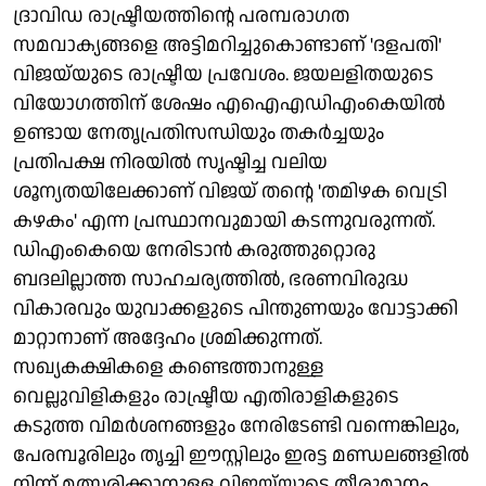
ദ്രാവിഡ രാഷ്ട്രീയത്തിന്റെ പരമ്പരാഗത
സമവാക്യങ്ങളെ അട്ടിമറിച്ചുകൊണ്ടാണ് 'ദളപതി'
വിജയ്‌യുടെ രാഷ്ട്രീയ പ്രവേശം. ജയലളിതയുടെ
വിയോഗത്തിന് ശേഷം എഐഎഡിഎംകെയിൽ
ഉണ്ടായ നേതൃപ്രതിസന്ധിയും തകർച്ചയും
പ്രതിപക്ഷ നിരയിൽ സൃഷ്ടിച്ച വലിയ
ശൂന്യതയിലേക്കാണ് വിജയ് തന്റെ 'തമിഴക വെട്രി
കഴകം' എന്ന പ്രസ്ഥാനവുമായി കടന്നുവരുന്നത്.
ഡിഎംകെയെ നേരിടാൻ കരുത്തുറ്റൊരു
ബദലില്ലാത്ത സാഹചര്യത്തിൽ, ഭരണവിരുദ്ധ
വികാരവും യുവാക്കളുടെ പിന്തുണയും വോട്ടാക്കി
മാറ്റാനാണ് അദ്ദേഹം ശ്രമിക്കുന്നത്.
സഖ്യകക്ഷികളെ കണ്ടെത്താനുള്ള
വെല്ലുവിളികളും രാഷ്ട്രീയ എതിരാളികളുടെ
കടുത്ത വിമർശനങ്ങളും നേരിടേണ്ടി വന്നെങ്കിലും,
പേരമ്പൂരിലും തൃച്ചി ഈസ്റ്റിലും ഇരട്ട മണ്ഡലങ്ങളിൽ
നിന്ന് മത്സരിക്കാനുള്ള വിജയ്‌യുടെ തീരുമാനം