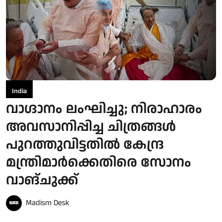
India
വാഗ്ദാനം ലംഘിച്ചു; നിരാഹാരം
അവസാനിപ്പിച്ച ചിത്രങ്ങൾ
പുറത്തുവിട്ടതിൽ കേന്ദ്ര
മന്ത്രിമാർക്കെതിരെ സോനം
വാങ്ചുക്ക്
Madism Desk