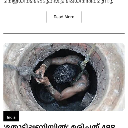
തെളിയിക്കപ്പെടുകയും ചെയ്തിരിക്കുന്നു.
Read More
India
'തോട്ടിപ്പണിയിൽ' മരിച്ചത് 498