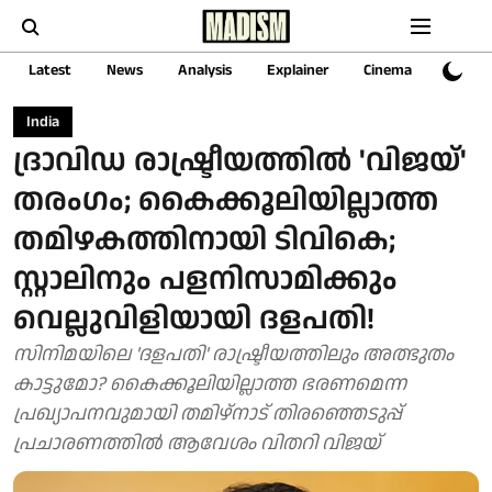
Latest
News
Analysis
Explainer
Cinema
Sports
India
ദ്രാവിഡ രാഷ്ട്രീയത്തിൽ 'വിജയ്'
തരംഗം; കൈക്കൂലിയില്ലാത്ത
തമിഴകത്തിനായി ടിവികെ;
സ്റ്റാലിനും പളനിസാമിക്കും
വെല്ലുവിളിയായി ദളപതി!
സിനിമയിലെ 'ദളപതി' രാഷ്ട്രീയത്തിലും അത്ഭുതം
കാട്ടുമോ? കൈക്കൂലിയില്ലാത്ത ഭരണമെന്ന
പ്രഖ്യാപനവുമായി തമിഴ്‌നാട് തിരഞ്ഞെടുപ്പ്
പ്രചാരണത്തിൽ ആവേശം വിതറി വിജയ്