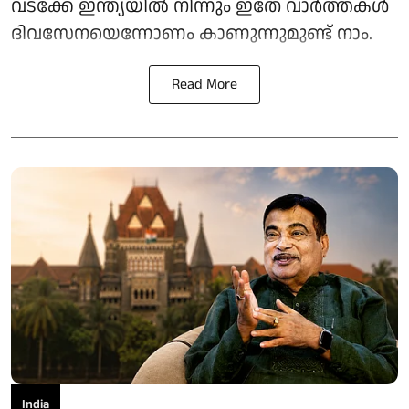
വടക്കേ ഇന്ത്യയിൽ നിന്നും ഇതേ വാർത്തകൾ
ദിവസേനയെന്നോണം കാണുന്നുമുണ്ട് നാം.
Read More
India