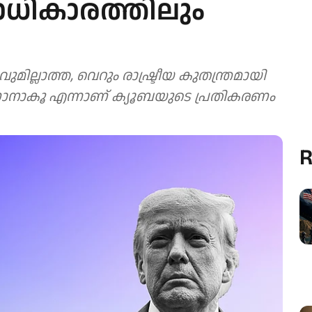
ധികാരത്തിലും
്ലാത്ത, വെറും രാഷ്ട്രീയ കുതന്ത്രമായി
ാനാകൂ എന്നാണ് ക്യൂബയുടെ പ്രതികരണം
R