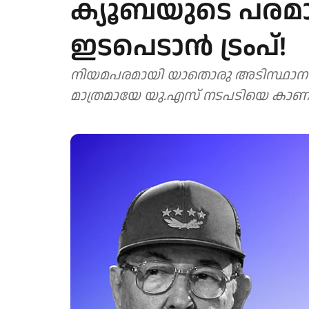
ക്യൂബയുടെ പരമാ
ഇടപെടാന്‍ ട്രംപ്!
നിയമപരമായി യാതൊരു അടിസ്ഥാനവുമില
മാത്രമായേ യു.എസ് നടപടിയെ കാണ