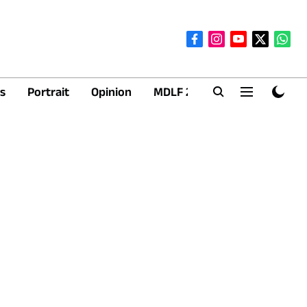
s
Portrait
Opinion
MDLF 2026