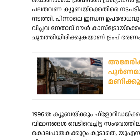
ഡൊണാൾഡ് ട്രംപിൻറെ പ്രഖ്യാപനം 
പലതവണ ക്യൂബയ്ക്കെതിരെ നടപടികൾ 
നടത്തി. പിന്നാലെ ഇന്ധന ഉപരോധവും
വിപ്ലവ നേതാവ് റൗൾ കാസ്ട്രോയ്ക്കെ
ചുമത്തിയിരിക്കുകയാണ് ട്രംപ് ഭരണ
അമേരിക്
പൂര്‍ണമാ
മണിക്കൂര
1996ൽ ക്യൂബയ്ക്കും ഫ്ളോറിഡയ്ക
വിമാനങ്ങൾ വെടിവെച്ചിട്ട സംഭവത്
കൊലപാതകക്കുറ്റം കൂടാതെ, യുഎസ