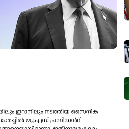
േലയിലും ഇറാനിലും നടത്തിയ സൈനിക
മാർച്ചിൽ യു.എസ് പ്രസിഡൻറ്