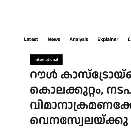
Latest
News
Analysis
Explainer
C
International
റൗൾ കാസ്ട്രോയ്
കൊലക്കുറ്റം, നട
വിമാനാക്രമണക്
വെനസ്വേലയ്ക്കു 