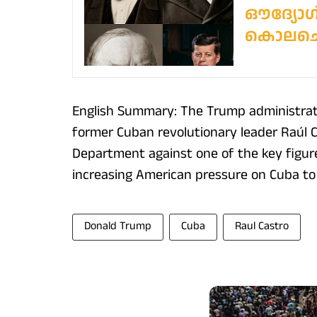
ഔദ്യോഗ
കൊലചെയ്യ
English Summary: The Trump administratio
former Cuban revolutionary leader Raúl C
Department against one of the key figu
increasing American pressure on Cuba to 
Donald Trump
Cuba
Raul Castro