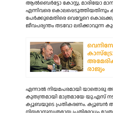
ആൽബെർട്ടോ കോസ്റ്റ, മാരിയോ മാ
എന്നിവരെ കൊലപ്പെടുത്തിയതിനും കാസ
പേർക്കുമെതിരെ വെവ്വേറെ കൊലക്കുറ്
ജീവപര്യന്തം തടവോ ലഭിക്കാവുന്ന കുറ
വെനിസ്വ
കാസ്‌ട്ര
അമേരിക
രാജ്യം
എന്നാൽ നിയമപരമായി യാതൊരു അടിസ്
കുതന്ത്രമായി മാത്രമായേ യു.എസ്
ക്യൂബയുടെ പ്രതികരണം. ക്യൂബൻ അത
നിയമാനുസൃതമായ പ്രതിരോധം മാത്രമ