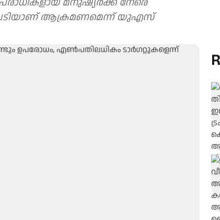
ിരപരാധികളായ മനുഷ്യർക്ക് നേരെ
റുപടിയാണ് ആക്രമണമെന്ന് യുഎസ്
R