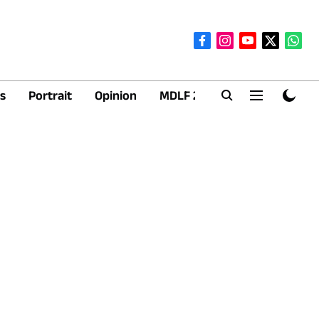
s
Portrait
Opinion
MDLF 2026