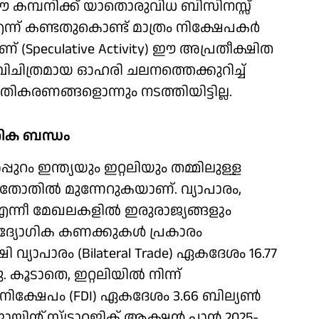
ി ഈ കമ്പനിക്ക് യാതൊരുവിധ ബിസിനസ്സ്
 എന്ന് കണ്ടതുകൊണ്ട് മാത്രം നിക്ഷേപകര്‍
(Speculative Activity) ഈ അപ്രതീക്ഷിത
ിചിത്രമായ ഓഹരി ചലനത്തെക്കുറിച്ച്
രതികരണങ്ങളൊന്നും നടത്തിയിട്ടില്ല.
്തിക ബന്ധം
ുറം ഇന്ത്യയും ഇറ്റലിയും തമ്മിലുള്ള
‍തോതില്‍ മുന്നേറുകയാണ്. വ്യാപാരം,
എന്നീ മേഖലകളില്‍ ഇരുരാജ്യങ്ങളും
്യോഗിക കണക്കുകള്‍ പ്രകാരം
 വ്യാപാരം (Bilateral Trade) ഏകദേശം 16.77
 കൂടാതെ, ഇറ്റലിയില്‍ നിന്ന്
ശ നിക്ഷേപം (FDI) ഏകദേശം 3.66 ബില്യണ്‍
ന്റ് സ്ട്രാറ്റജിക് ആക്ഷന്‍ പ്ലാന്‍ 2025-