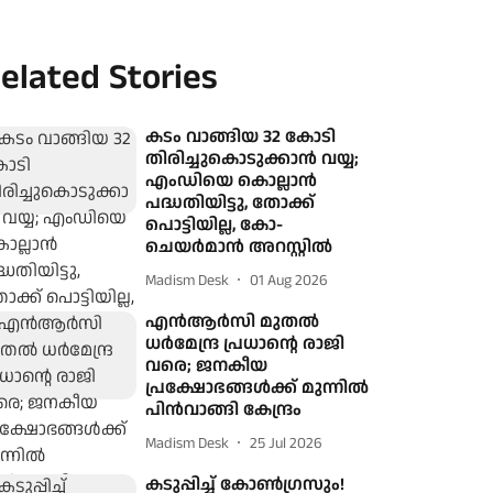
elated Stories
കടം വാങ്ങിയ 32 കോടി
തിരിച്ചുകൊടുക്കാന്‍ വയ്യ;
എംഡിയെ കൊല്ലാന്‍
പദ്ധതിയിട്ടു, തോക്ക്
പൊട്ടിയില്ല, കോ-
ചെയർമാൻ അറസ്റ്റില്‍
Madism Desk
01 Aug 2026
എൻആർസി മുതൽ
ധർമേന്ദ്ര പ്രധാന്റെ രാജി
വരെ; ജനകീയ
പ്രക്ഷോഭങ്ങൾക്ക് മുന്നിൽ
പിൻവാങ്ങി കേന്ദ്രം
Madism Desk
25 Jul 2026
കടുപ്പിച്ച് കോൺഗ്രസും!