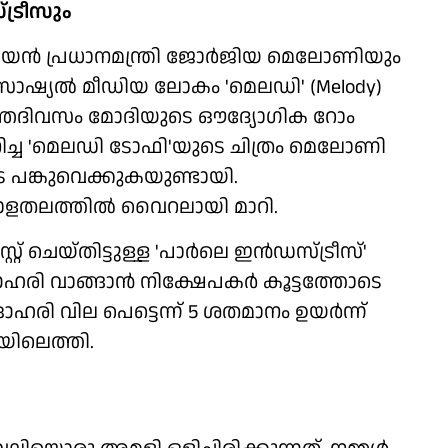
ട്രീസും
റാലിയന്‍ പ്രധാനമന്ത്രി ജോര്‍ജിയ മെലോണിയും
ോഷ്യല്‍ മീഡിയ ലോകം 'മെലഡി' (Melody)
ിഞ്ഞദിവസം മോദിയുടെ ഔദ്യോഗിക റോം
നിച്ച 'മെലഡി ടോഫി'യുടെ ചിത്രം മെലോണി
െ പങ്കുവെക്കുകയുണ്ടായി.
ോളതലത്തില്‍ വൈറലായി മാറി.
് ചെയ്തിട്ടുള്ള 'പാര്‍ലെ ഇന്‍ഡസ്ട്രീസ്'
 ഓഹരി വാങ്ങാന്‍ നിക്ഷേപകര്‍ കൂട്ടത്തോടെ
ി വില പെട്ടെന്ന് 5 ശതമാനം ഉയര്‍ന്ന്
ൂപയിലെത്തി.