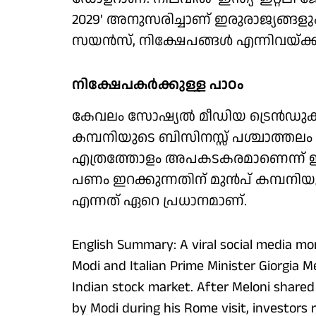
2029' അനുസരിച്ചാണ് ഇരുരാജ്യങ്ങളും മു
സയന്‍സ്, നിക്ഷേപങ്ങള്‍ എന്നിവയ്ക
നിക്ഷേപകര്‍ക്കുള്ള പാഠം
കേവലം സോഷ്യല്‍ മീഡിയ ട്രെന്‍ഡുക
കമ്പനിയുടെ ബിസിനസ്സ് പശ്ചാത്തലം
എത്രത്തോളം അപകടകരമാണെന്ന് ഈ 
പണം ഇറക്കുന്നതിന് മുന്‍പ് കമ്പനിയ
എന്നത് ഏറെ പ്രധാനമാണ്.
English Summary: A viral social media mo
Modi and Italian Prime Minister Giorgia 
Indian stock market. After Meloni share
by Modi during his Rome visit, investors 