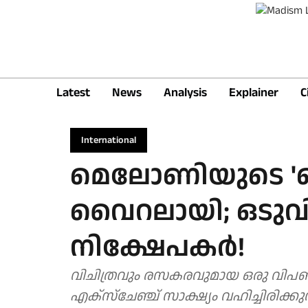
Latest
News
Analysis
Explainer
C
International
മെലോണിയുടെ 'മെല
വൈറലായി; ഒടുവില
നിക്ഷേപകര്‍!
വിചിത്രവും രസകരവുമായ ഒരു വിപണി
എക്‌സ്‌ചേഞ്ച് സാക്ഷ്യം വഹിച്ചിരിക്കുന