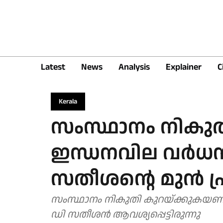
Latest
News
Analysis
Explainer
C
Kerala
സംസ്ഥാനം നികുത
ഇന്ധനവില വർധന
സതീശന്റെ മുൻ പ
സംസ്ഥാനം നികുതി കുറയ്ക്കുകയണമ
ഡി സതീശൻ ആവശ്യപ്പെട്ടിരുന്നു