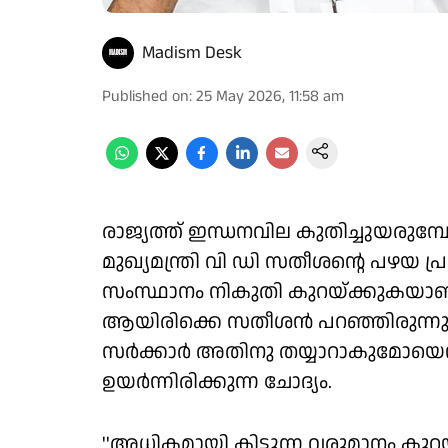
Madism Desk
Published on
:
25 May 2026, 11:58 am
രാജ്യത്ത് ഇന്ധനവില കുതിച്ചുയരുമ
മുഖ്യമന്ത്രി വി ഡി സതീശന്റെ പഴയ
സംസ്ഥാനം നികുതി കുറയ്ക്കുകയാണ് 
ആയിരിക്കെ സതീശൻ പറഞ്ഞിരുന്നു
സർക്കാർ അതിനു തയ്യാറാകുമോയെന
ഉയർന്നിരിക്കുന്ന ചോദ്യം.
''അധികമായി കിട്ടുന്ന വരുമാനം കു