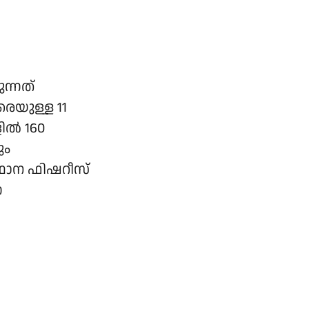
ന്നത്
രെയുള്ള 11
ിൽ 160
ും
ഥാന ഫിഷറീസ്
ന