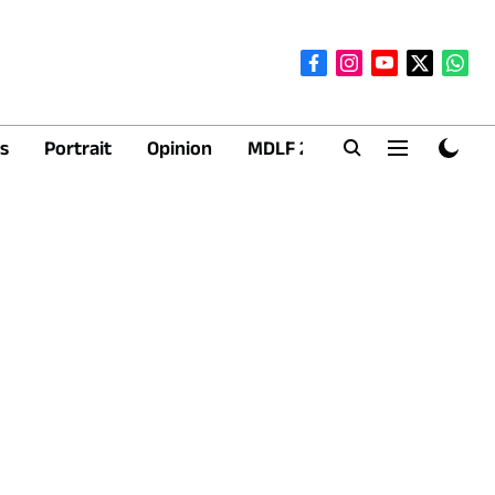
s
Portrait
Opinion
MDLF 2026