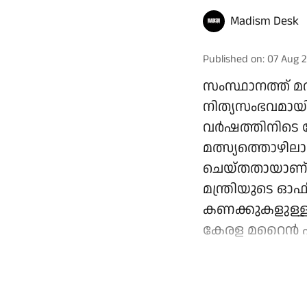
Madism Desk
Published on
:
07 Aug 2
സംസ്ഥാനത്ത് മ
നിത്യസംഭവമായി 
വർഷത്തിനിടെ ക
മത്സ്യത്തൊഴി
ചെയ്തതായാണ് 
മന്ത്രിയുടെ ഓഫീ
കണക്കുകളുള്ള
കേരള മറൈൻ ഫി