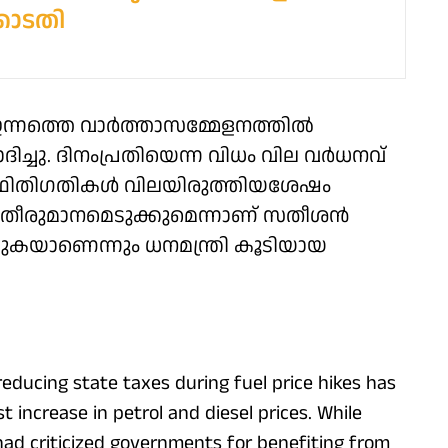
ോടതി
് ഇന്നത്തെ വാർത്താസമ്മേളനത്തിൽ
്ചു. ദിനംപ്രതിയെന്ന വിധം വില വർധനവ്
്ഥിതിഗതികൾ വിലയിരുത്തിയശേഷം
 തീരുമാനമെടുക്കുമെന്നാണ് സതീശൻ
ുകയാണെന്നും ധനമന്ത്രി കൂടിയായ
educing state taxes during fuel price hikes has
 increase in petrol and diesel prices. While
had criticized governments for benefiting from