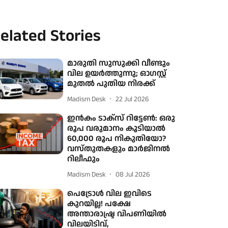
elated Stories
മാരുതി സുസുക്കി വീണ്ടും
വില ഉയർത്തുന്നു; ഓഗസ്റ്റ്
മുതൽ പുതിയ നിരക്ക്
Madism Desk
22 Jul 2026
ഇന്‍കം ടാക്‌സ് റിട്ടേണ്‍: ഒരു
രൂപ വരുമാനം കൂടിയാല്‍
60,000 രൂപ നികുതിയോ?
വസ്തുതകളും മാര്‍ജിനല്‍
റിലീഫും
Madism Desk
08 Jul 2026
പെട്രോള്‍ വില ഇവിടെ
കുറയില്ല! പക്ഷേ
അന്താരാഷ്ട്ര വിപണിയില്‍
വിലയിടിവ്,