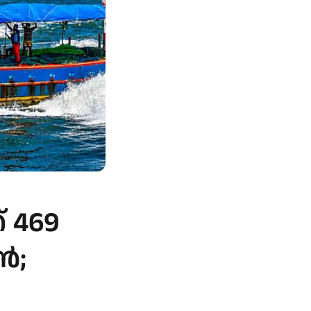
് 469
‍;