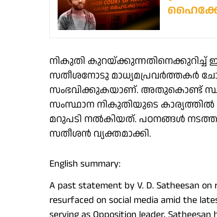
ഹൈക്ക
നികുതി കുറയ്ക്കുന്നതിനെക്കുറിച്ച
സതീശനോടു മാധ്യമപ്രവർത്തകർ ചോദിച
സംഭവിക്കുകയാണ്. അതുകൊണ്ട് സ
സംസ്ഥാന നികുതിയുടെ കാര്യത്തിൽ
മറുപടി നൽകിയത്. പഠനങ്ങൾ നടത്ത
സതീശൻ വ്യക്തമാക്കി.
English summary:
A past statement by V. D. Satheesan on r
resurfaced on social media amid the latest
serving as Opposition leader, Satheesan 