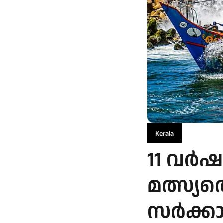
Kerala
11 വര്‍
മത്സ്യ
സര്‍ക്