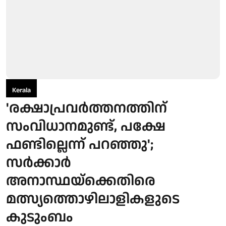
Kerala
'രക്ഷാപ്രവർത്തനത്തിന്
സംവിധാനമുണ്ട്, പക്ഷേ
ഫണ്ടില്ലെന്ന് പറഞ്ഞു';
സർക്കാർ
അനാസ്ഥയ്ക്കെതിരെ
മത്സ്യത്തൊഴിലാളികളുടെ
കുടുംബം