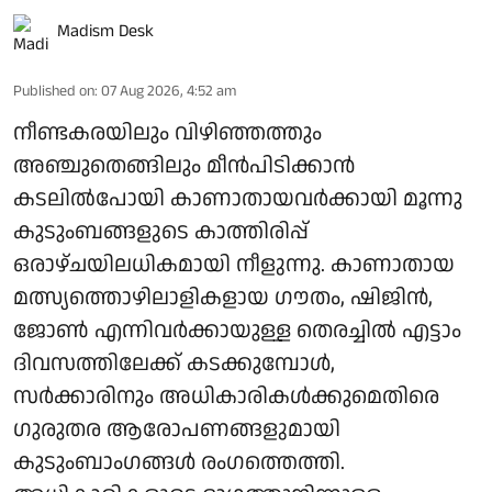
Madism Desk
Published on
:
07 Aug 2026, 4:52 am
നീണ്ടകരയിലും വിഴിഞ്ഞത്തും
അഞ്ചുതെങ്ങിലും മീൻപിടിക്കാൻ
കടലിൽപോയി കാണാതായവർക്കായി മൂന്നു
കുടുംബങ്ങളുടെ കാത്തിരിപ്പ്
ഒരാഴ്ചയിലധികമായി നീളുന്നു. കാണാതായ
മത്സ്യത്തൊഴിലാളികളായ ഗൗതം, ഷിജിൻ,
ജോൺ എന്നിവർക്കായുള്ള തെരച്ചിൽ എട്ടാം
ദിവസത്തിലേക്ക് കടക്കുമ്പോൾ,
സർക്കാരിനും അധികാരികൾക്കുമെതിരെ
ഗുരുതര ആരോപണങ്ങളുമായി
കുടുംബാംഗങ്ങൾ രംഗത്തെത്തി.