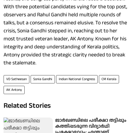
With three potential candidates vying for the top post,
observers and Rahul Gandhi held multiple rounds of
talks, but a consensus remained elusive. To resolve the
crisis, Sonia Gandhi stepped in, reaching out to her
most trusted veteran leader, AK Antony. Known for his
integrity and deep understanding of Kerala politics,
Antony provided the strategic clarity needed to break
the stalemate.
VD Satheesan
Sonia Gandhi
Indian National Congress
CM Kerala
AK Antony
Related Stories
ജാർഖണ്ഡിലെ പരീക്ഷാ തട്ടിപ്പും
കത്തിപ്പടരുന്ന വിദ്യാർഥി
പ്രക്ഷോഭവും: എന്താണ്