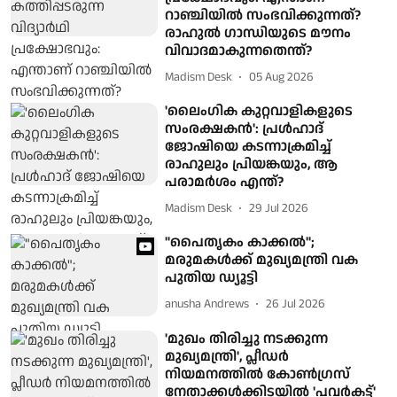
റാഞ്ചിയിൽ സംഭവിക്കുന്നത്?
രാഹുൽ ഗാന്ധിയുടെ മൗനം
വിവാദമാകുന്നതെന്ത്?
Madism Desk
05 Aug 2026
'ലൈംഗിക കുറ്റവാളികളുടെ
സംരക്ഷകൻ': പ്രൾഹാദ്
ജോഷിയെ കടന്നാക്രമിച്ച്
രാഹുലും പ്രിയങ്കയും, ആ
പരാമർശം എന്ത്?
Madism Desk
29 Jul 2026
"പൈതൃകം കാക്കൽ";
മരുമകൾക്ക് മുഖ്യമന്ത്രി വക
പുതിയ ഡ്യൂട്ടി
anusha Andrews
26 Jul 2026
'മുഖം തിരിച്ചു നടക്കുന്ന
മുഖ്യമന്ത്രി', പ്ലീഡര്‍
നിയമനത്തില്‍ കോണ്‍ഗ്രസ്
നേതാക്കൾക്കിടയില്‍ 'പവര്‍കട്ട്'