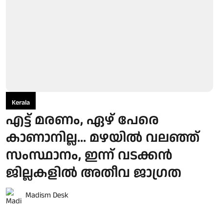
Kerala
എട്ട് മരണം, ഏഴ് പേരെ
കാണാനില്ല... മഴയിൽ വലഞ്ഞ്
സംസ്ഥാനം, ഇന്ന് വടക്കൻ
ജില്ലകളിൽ അതീവ ജാഗ്രത
Madism Desk