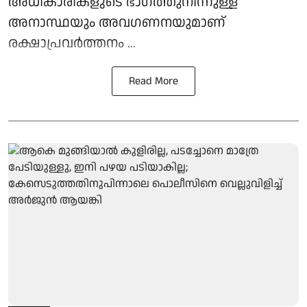
അധികാരികളുടെ ഭാഗത്തുനിന്നുള്ള
അനാസ്ഥയും അവഗണനയുമാണ്
രക്ഷാപ്രവർത്തനം ...
Read More