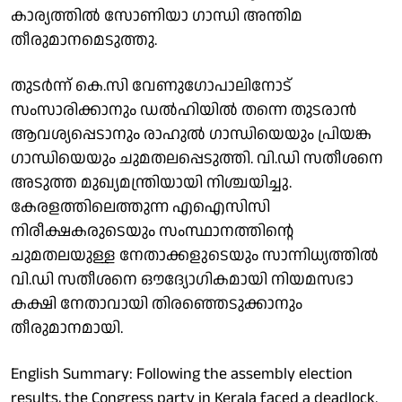
കാര്യത്തില്‍ സോണിയാ ഗാന്ധി അന്തിമ
തീരുമാനമെടുത്തു.
തുടര്‍ന്ന് കെ.സി വേണുഗോപാലിനോട്
സംസാരിക്കാനും ഡല്‍ഹിയില്‍ തന്നെ തുടരാന്‍
ആവശ്യപ്പെടാനും രാഹുല്‍ ഗാന്ധിയെയും പ്രിയങ്ക
ഗാന്ധിയെയും ചുമതലപ്പെടുത്തി. വി.ഡി സതീശനെ
അടുത്ത മുഖ്യമന്ത്രിയായി നിശ്ചയിച്ചു.
കേരളത്തിലെത്തുന്ന എഐസിസി
നിരീക്ഷകരുടെയും സംസ്ഥാനത്തിന്റെ
ചുമതലയുള്ള നേതാക്കളുടെയും സാന്നിധ്യത്തില്‍
വി.ഡി സതീശനെ ഔദ്യോഗികമായി നിയമസഭാ
കക്ഷി നേതാവായി തിരഞ്ഞെടുക്കാനും
തീരുമാനമായി.
English Summary: Following the assembly election
results, the Congress party in Kerala faced a deadlock.