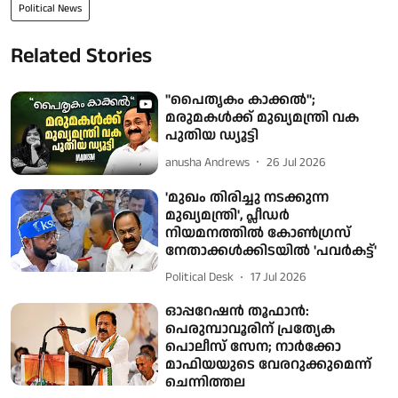
Political News
Related Stories
"പൈതൃകം കാക്കൽ";
മരുമകൾക്ക് മുഖ്യമന്ത്രി വക
പുതിയ ഡ്യൂട്ടി
anusha Andrews
26 Jul 2026
'മുഖം തിരിച്ചു നടക്കുന്ന
മുഖ്യമന്ത്രി', പ്ലീഡര്‍
നിയമനത്തില്‍ കോണ്‍ഗ്രസ്
നേതാക്കൾക്കിടയില്‍ 'പവര്‍കട്ട്'
Political Desk
17 Jul 2026
ഓപ്പറേഷന്‍ തൂഫാന്‍:
പെരുമ്പാവൂരിന് പ്രത്യേക
പൊലീസ് സേന; നാർക്കോ
മാഫിയയുടെ വേരറുക്കുമെന്ന്
ചെന്നിത്തല