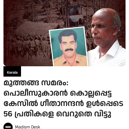
Kerala
മുത്തങ്ങ സമരം:
പൊലീസുകാരന്‍ കൊല്ലപ്പെട്ട
കേസില്‍ ഗീതാനന്ദന്‍ ഉള്‍പ്പെടെ
56 പ്രതികളെ വെറുതെ വിട്ടു
Madism Desk