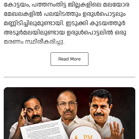
കോട്ടയം, പത്തനംതിട്ട ജില്ലകളിലെ മലയോര
മേഖലകളിൽ പലയിടത്തും ഉരുൾപൊട്ടലും
മണ്ണിടിച്ചിലുമുണ്ടായി. ഇടുക്കി കുടയത്തൂർ
അടൂർമലയിലുണ്ടായ ഉരുൾപൊട്ടലിൽ ഒരു
മരണം സ്ഥിരീകരിച്ചു.
Read More