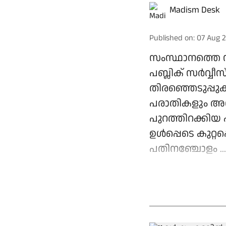
Madism Desk
Published on
:
07 Aug 2
സംസ്ഥാനത്തെ 
പബ്ലിക് സര്‍വ്വ
തിരഞ്ഞെടുപ്പുകളെ
പരാതികളും അവയ
പുറത്തിറക്കിയ 
ഉള്‍പ്പെടെ കുറ്
പതിനഞ്ചോളം ...