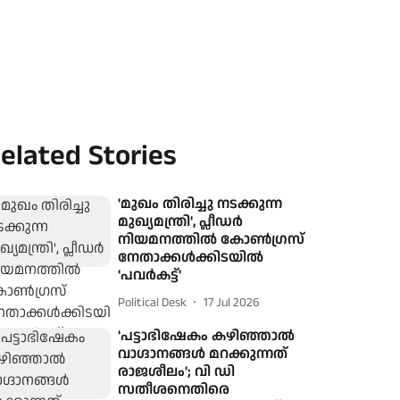
elated Stories
'മുഖം തിരിച്ചു നടക്കുന്ന
മുഖ്യമന്ത്രി', പ്ലീഡര്‍
നിയമനത്തില്‍ കോണ്‍ഗ്രസ്
നേതാക്കൾക്കിടയില്‍
'പവര്‍കട്ട്'
Political Desk
17 Jul 2026
'പട്ടാഭിഷേകം കഴിഞ്ഞാൽ
വാഗ്ദാനങ്ങൾ മറക്കുന്നത്
രാജശീലം'; വി ഡി
സതീശനെതിരെ