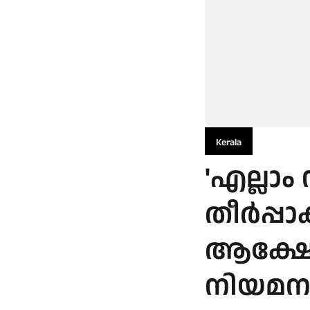
Kerala
'എല്ലാം
തീര്‍പ്
ആക്ഷേപ
നിയമന 