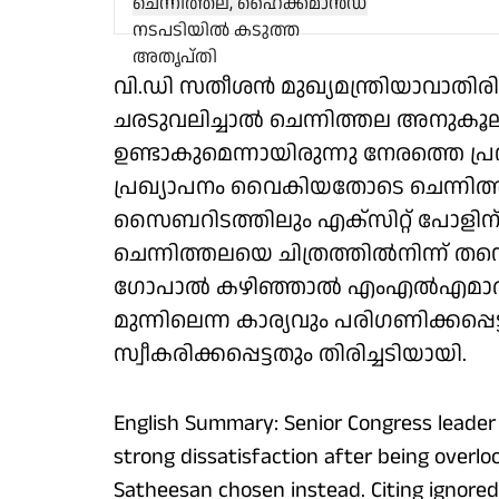
വി.ഡി സതീശൻ മുഖ്യമന്ത്രിയാവാത
ചരടുവലിച്ചാൽ ചെന്നിത്തല അനുകൂ
ഉണ്ടാകുമെന്നായിരുന്നു നേരത്തെ പ്രവചി
പ്രഖ്യാപനം വൈകിയതോടെ ചെന്നിത്തല
സൈബറിടത്തിലും എക്സിറ്റ് പോളിന്
ചെന്നിത്തലയെ ചിത്രത്തിൽനിന്ന് തന
ഗോപാൽ കഴിഞ്ഞാൽ എംഎൽഎമാരുട
മുന്നിലെന്ന കാര്യവും പരി​ഗണിക്കപ്പെട
സ്വീകരിക്കപ്പെട്ടതും തിരിച്ചടിയായി.
English Summary:
Senior Congress leade
strong dissatisfaction after being overlo
Satheesan chosen instead. Citing ignored