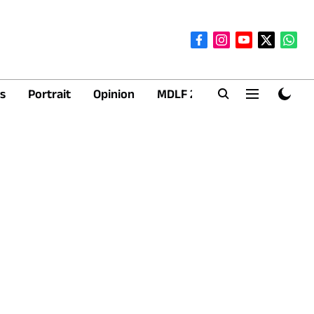
s
Portrait
Opinion
MDLF 2026