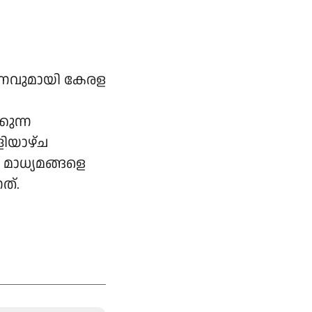
കണവുമായി കേരള
കുന്ന
ളിയാഴ്ച
 മാധ്യമങ്ങളെ
ത്.