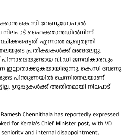
ിരിക്കാൻ കെ.സി വേണു​ഗോപാൽ
ല നിലപാട് ഹൈക്കമാൻഡിൽനിന്ന്
ക്കപ്പെട്ടത്. എന്നാൽ മുഖ്യമന്ത്രി
യുടെ പ്രതീക്ഷകൾക്ക് മങ്ങലേറ്റു.
 പിന്നാലെയുണ്ടായ വി.ഡി ജനവികാരവും
്നെ ഇല്ലാതാക്കുകയായിരുന്നു. കെ.സി വേണു​
െ പിന്തുണയിൽ ചെന്നിത്തലയാണ്
്ടില്ല. ​ഗ്രൂപ്പുകൾക്ക് അതീതമായി നിലപാട്
r Ramesh Chennithala has reportedly expressed
oked for Kerala’s Chief Minister post, with VD
 seniority and internal disappointment,