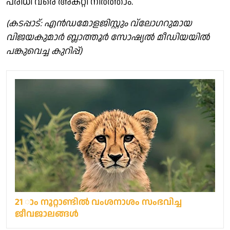
പരിധി വരെ അകറ്റി നിർത്താം.
(കടപ്പാട്: എൻഡമോളജിസ്റ്റും വ്ലോഗറുമായ
വിജയകുമാർ ബ്ലാത്തൂർ സോഷ്യൽ മീഡിയയിൽ
പങ്കുവെച്ച കുറിപ്പ്)
21 ാം നൂറ്റാണ്ടില്‍ വംശനാശം സംഭവിച്ച
ജീവജാലങ്ങള്‍