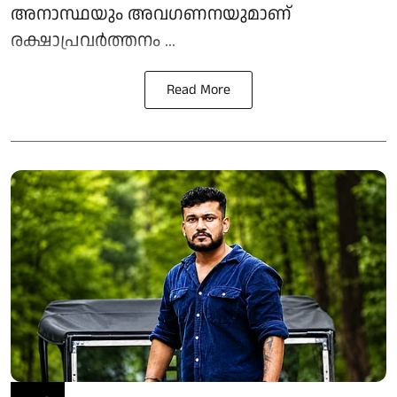
അനാസ്ഥയും അവഗണനയുമാണ്
രക്ഷാപ്രവർത്തനം ...
Read More