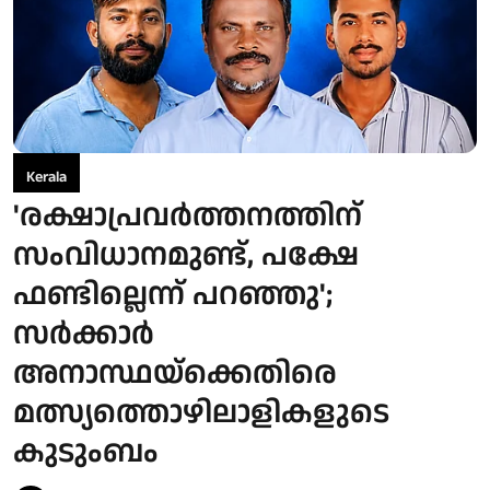
Kerala
'രക്ഷാപ്രവർത്തനത്തിന്
സംവിധാനമുണ്ട്, പക്ഷേ
ഫണ്ടില്ലെന്ന് പറഞ്ഞു';
സർക്കാർ
അനാസ്ഥയ്ക്കെതിരെ
മത്സ്യത്തൊഴിലാളികളുടെ
കുടുംബം