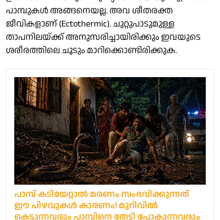
പാമ്പുകൾ അങ്ങനെയല്ല. അവ ശീതരക്ത
ജീവികളാണ് (Ectothermic). ചുറ്റുപാടുമുള്ള
താപനിലയ്ക്ക് അനുസരിച്ചായിരിക്കും ഇവയുടെ
ശരീരത്തിലെ ചൂടും മാറിക്കൊണ്ടിരിക്കുക.
പാമ്പ് കടിയേറ്റാൽ മരണം സംഭവിക്കുന്നത്
ഈ പിഴവുകൾ കാരണം! മുറിവിൽ
കെട്ടുന്നവരും പാമ്പിനെ തേടി പോകുന്നവരും