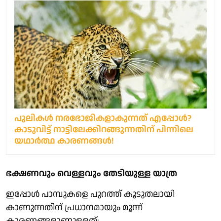
പുലികൾ നരഭോജികളാകുന്നത് എപ്പോൾ?
കാടുവിട്ട് നാട്ടിലേക്കിറങ്ങുന്നതിന് പിന്നിലെ
യഥാർത്ഥ കാരണങ്ങൾ!
ഭക്ഷണവും വെള്ളവും തേടിയുള്ള യാത്ര
ഇപ്പോൾ പാമ്പുകളെ പുറത്ത് കൂടുതലായി
കാണുന്നതിന് പ്രധാനമായും മൂന്ന്
കാരണങ്ങളാണുള്ളത്: