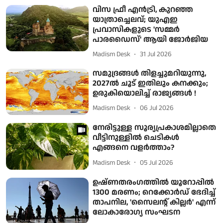
വിസ ഫ്രീ എൻട്രി, കുറഞ്ഞ
യാത്രാച്ചെലവ്; യുഎഇ
പ്രവാസികളുടെ 'സമ്മർ
പാരഡൈസ്' ആയി ജോർജിയ
Madism Desk
31 Jul 2026
സമുദ്രങ്ങൾ തിളച്ചുമറിയുന്നു,
2027ൽ ചൂട് ഇതിലും കനക്കും;
ഉരുകിയൊലിച്ച് രാജ്യങ്ങൾ !
Madism Desk
06 Jul 2026
നേരിട്ടുള്ള സൂര്യപ്രകാശമില്ലാതെ
വീട്ടിനുള്ളിൽ ചെടികൾ
എങ്ങനെ വളർത്താം?
Madism Desk
05 Jul 2026
ഉഷ്ണതരംഗത്തിൽ യൂറോപ്പിൽ
1300 മരണം; റെക്കോർഡ് ഭേദിച്ച്
താപനില, 'സൈലന്റ് കില്ലർ' എന്ന്
ലോകാരോഗ്യ സംഘടന