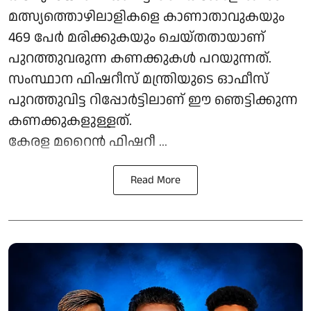
മത്സ്യത്തൊഴിലാളികളെ കാണാതാവുകയും
469 പേർ മരിക്കുകയും ചെയ്തതായാണ്
പുറത്തുവരുന്ന കണക്കുകൾ പറയുന്നത്.
സംസ്ഥാന ഫിഷറീസ് മന്ത്രിയുടെ ഓഫീസ്
പുറത്തുവിട്ട റിപ്പോർട്ടിലാണ് ഈ ഞെട്ടിക്കുന്ന
കണക്കുകളുള്ളത്.
കേരള മറൈൻ ഫിഷറീ ...
Read More