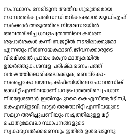
സംസ്ഥാനം നേരിടുന്ന അതീവ ഗുരുതരമായ
സാമ്പത്തിക പ്രതിസന്ധി മറികടക്കാൻ യുഡിഎഫ്
സർക്കാർ അടുത്തിടെ നിയമസഭയിൽ
അവതരിപ്പിച്ച ധവളപത്രത്തിലെ കർശന
ശുപാർശകൾ കന്നി ബജറ്റിൽ നടപ്പിലാക്കുമോ
എന്നതും നിർണായകമാണ്. ജീവനക്കാരുടെ
വിരമിക്കൽ പ്രായം കേന്ദ്ര മാതൃകയിൽ
ഉയർത്തുക, ശമ്പള പരിഷ്കരണം പത്ത്
വർഷത്തിലൊരിക്കലാക്കുക, ബെവ്കോ-
സപ്ലൈകോ ലയനം, കിഫ്ബിയിലെ ഫോറൻസിക്
ഓഡിറ്റ് എന്നിവയാണ് ധവളപത്രത്തിലെ പ്രധാന
നിർദ്ദേശങ്ങൾ. ഇതിനുപുറമെ കെഎസ്ആർടിസി,
കെഎസ്ഇബി, വാട്ടർ അതോറിറ്റി എന്നിവയുടെ
സമഗ്ര അഴിച്ചുപണിയും നഷ്ടത്തിലുള്ള മറ്റ്
പൊതുമേഖലാ സ്ഥാപനങ്ങളുടെ
സ്വകാര്യവൽക്കരണവും ഇതിൽ ഉൾപ്പെടുന്നു.