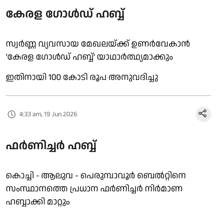
കേരള ഗോൾഡ് ഹബ്ബ്
സ്വർണ്ണ വ്യവസായ മേഖലയ്ക്ക് ഉണർവേകാൻ
'കേരള ഗോൾഡ് ഹബ്ബ്' യാഥാർത്ഥ്യമാക്കും
ഇതിനായി 100 കോടി രൂപ അനുവദിച്ചു
4:33 am, 19 Jun 2026
ഫർണിച്ചർ ഹബ്ബ്
കൊച്ചി - ആലുവ - പെരുമ്പാവൂർ ബെൽറ്റിനെ
സംസ്ഥാനത്തെ പ്രധാന ഫർണിച്ചർ നിർമാണ
ഹബ്ബാക്കി മാറ്റും