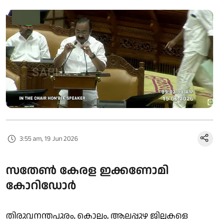
3:55 am, 19 Jun 2026
സതേൺ കേരള ഇക്കണോമി
കോറിഡോർ
തിരുവനന്തപുരം, കൊല്ലം, ആലപ്പുഴ ജില്ലകളെ