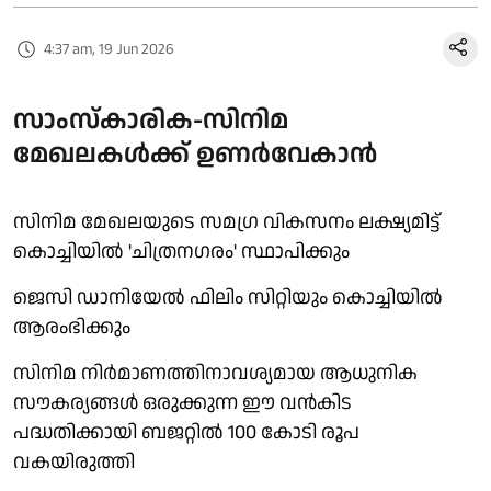
4:37 am, 19 Jun 2026
സാംസ്കാരിക-സിനിമ
മേഖലകൾക്ക് ഉണർവേകാൻ
സിനിമ മേഖലയുടെ സമഗ്ര വികസനം ലക്ഷ്യമിട്ട്
കൊച്ചിയിൽ 'ചിത്രനഗരം' സ്ഥാപിക്കും
ജെസി ഡാനിയേല്‍ ഫിലിം സിറ്റിയും കൊച്ചിയില്‍
ആരംഭിക്കും
സിനിമ നിർമാണത്തിനാവശ്യമായ ആധുനിക
സൗകര്യങ്ങൾ ഒരുക്കുന്ന ഈ വൻകിട
പദ്ധതിക്കായി ബജറ്റിൽ 100 കോടി രൂപ
വകയിരുത്തി