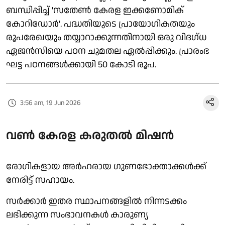
ബന്ധിപ്പിച്ച് 'സതേൺ കേരള ഇക്കണോമിക്
കോറിഡോർ'. പദ്ധതിയുടെ പ്രായോഗികതയും
രൂപരേഖയും തയ്യാറാക്കുന്നതിനായി ഒരു വിദഗ്ധ
ഏജൻസിയെ പഠന ചുമതല ഏൽപ്പിക്കും. പ്രാരംഭ
ഘട്ട പഠനങ്ങൾക്കായി 50 കോടി രൂപ.
3:56 am, 19 Jun 2026
വൺ കേരള കരുതൽ മിഷൻ
രോഗികളായ അർഹരായ ഗുണഭോക്താക്കൾക്ക്
നേരിട്ട് സഹായം.
സർക്കാർ ഇതര സ്ഥാപനങ്ങളിൽ നിന്നടക്കം
ലഭിക്കുന്ന സംഭാവനകൾ കാരുണ്യ