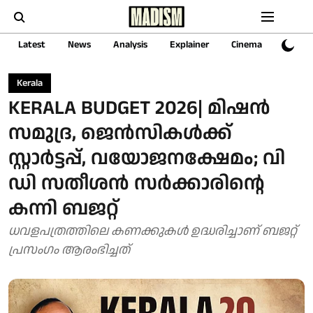
Latest
News
Analysis
Explainer
Cinema
Sports
Kerala
KERALA BUDGET 2026| മിഷൻ
സമുദ്ര, ജെൻസികൾക്ക്
സ്റ്റാർട്ടപ്പ്, വയോജനക്ഷേമം; വി
ഡി സതീശൻ സർക്കാരിന്റെ
കന്നി ബജറ്റ്
ധവളപത്രത്തിലെ കണക്കുകൾ ഉദ്ധരിച്ചാണ് ബജറ്റ്
പ്രസംഗം ആരംഭിച്ചത്