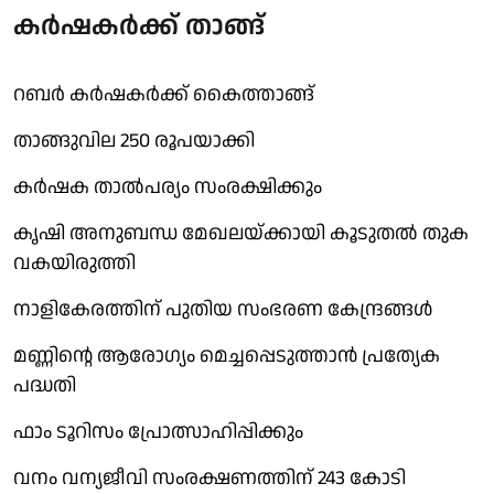
കർഷകർക്ക് താങ്ങ്
റബർ കർഷകർക്ക് കൈത്താങ്ങ്
താങ്ങുവില 250 രൂപയാക്കി
കർഷക താൽപര്യം സംരക്ഷിക്കും
കൃഷി അനുബന്ധ മേഖലയ്ക്കായി കൂടുതൽ തുക
വകയിരുത്തി
നാളികേരത്തിന് പുതിയ സംഭരണ കേന്ദ്രങ്ങൾ
മണ്ണിൻ്റെ ആരോഗ്യം മെച്ചപ്പെടുത്താൻ പ്രത്യേക
പദ്ധതി
ഫാം ടൂറിസം പ്രോത്സാഹിപ്പിക്കും
വനം വന്യജീവി സംരക്ഷണത്തിന് 243 കോടി