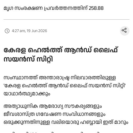
മൃഗ സംരക്ഷണ പ്രവർത്തനത്തിന് 258.88
4:27 am, 19 Jun 2026
കേരള ഹെൽത്ത് ആൻഡ് ലൈഫ്
സയൻസ് സിറ്റി
സംസ്ഥാനത്ത് അന്താരാഷ്ട്ര നിലവാരത്തിലുള്ള
'കേരള ഹെൽത്ത് ആൻഡ് ലൈഫ് സയൻസ് സിറ്റി'
യാഥാർത്ഥ്യമാക്കും
അത്യാധുനിക ആരോഗ്യ സൗകര്യങ്ങളും
ജീവശാസ്ത്ര ഗവേഷണ സംവിധാനങ്ങളും
ഒരുക്കുന്നതിനുള്ള വലിയൊരു ഹബ്ബായി ഇത് മാറും