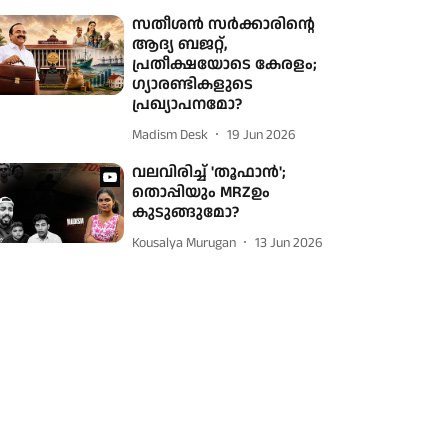
സതീശൻ സർക്കാരിന്റെ
ആദ്യ ബജറ്റ്,
പ്രതീക്ഷയോടെ കേരളം;
ഗ്യാരണ്ടികളുടെ
പ്രഖ്യാപനമോ?
Madism Desk
19 Jun 2026
വലവിരിച്ച് 'തൂഫാൻ';
തൊപ്പിയും MRZഉം
കുടുങ്ങുമോ?
Kousalya Murugan
13 Jun 2026