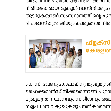
തിരുവനന്തപുരത്തുള്ള ഹൈക്കമ
നിരീക്ഷകരായ മുകുള്‍ വാസ്‌നിക്കും
തുടരുകയാണ്.സംസ്ഥാനത്തിന്റെ ച
ദീപാദാസ് മുൻഷിയും കാര്യങ്ങൾ നിരീക്
ഫ്ളക്സ് 
കേരളത്തി
കെ.സി.വേണുഗോപാലിനു മുഖ്യമന്ത്ര
ഹൈക്കമാൻഡ് നീക്കമെന്നാണ് പുറത
മുഖ്യമന്ത്രി സ്ഥാനവും സതീശനും രമേ
സുപ്രധാന വകുപ്പുകളും നൽകാമെന