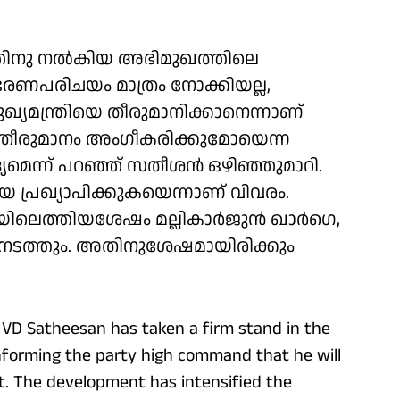
്തിനു നൽകിയ അഭിമുഖത്തിലെ
രണപരിചയം മാത്രം നോക്കിയല്ല,
യമന്ത്രിയെ തീരുമാനിക്കാനെന്നാണ്
ീരുമാനം അംഗീകരിക്കുമോയെന്ന
്യമെന്ന് പറഞ്ഞ് സതീശൻ ഒഴിഞ്ഞുമാറി.
െ പ്രഖ്യാപിക്കുകയെന്നാണ് വിവരം.
ലെത്തിയശേഷം മല്ലികാർജുൻ ഖാർഗെ,
ച നടത്തും. അതിനുശേഷമായിരിക്കും
 VD Satheesan has taken a firm stand in the
 informing the party high command that he will
st. The development has intensified the