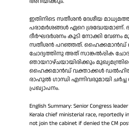
അറിയിക്കും.
ഇതിനിടെ സതീശൻ ദേശീയ മാധ്യമത
പരാമർശങ്ങൾ ഏറെ ശ്രദ്ധേയമാണ്. ഭ
ദീർഘദർശനം കൂടി നോക്കി വേണം മുഖ്
സതീശൻ പറഞ്ഞത്. ഹൈക്കമാൻഡ് ത
ചോദ്യത്തിനു അത് സാങ്കൽപ്പിക ചോദ
ഞായറാഴ്ചയായിരിക്കും മുഖ്യമന്ത്രിയ
ഹൈക്കമാൻഡ് വക്താക്കൾ ഡൽഹിയി
രാഹുൽ ഗാന്ധി എന്നിവരുമായി ചർച്
പ്രഖ്യാപനം.
English Summary: Senior Congress leader
Kerala chief ministerial race, reportedly
not join the cabinet if denied the CM po