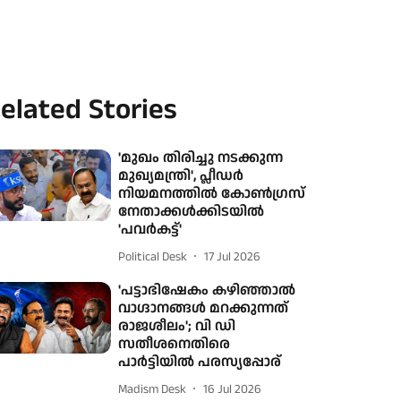
elated Stories
'മുഖം തിരിച്ചു നടക്കുന്ന
മുഖ്യമന്ത്രി', പ്ലീഡര്‍
നിയമനത്തില്‍ കോണ്‍ഗ്രസ്
നേതാക്കൾക്കിടയില്‍
'പവര്‍കട്ട്'
Political Desk
17 Jul 2026
'പട്ടാഭിഷേകം കഴിഞ്ഞാൽ
വാഗ്ദാനങ്ങൾ മറക്കുന്നത്
രാജശീലം'; വി ഡി
സതീശനെതിരെ
പാർട്ടിയിൽ പരസ്യപ്പോര്
Madism Desk
16 Jul 2026