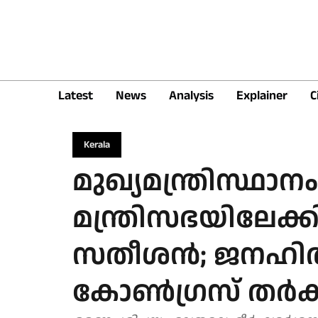
Latest
News
Analysis
Explainer
C
Kerala
മുഖ്യമന്ത്രിസ്ഥാന
മന്ത്രിസഭയിലേക്കില്
സതീശൻ; ജനഹിത
കോൺഗ്രസ് തർക്