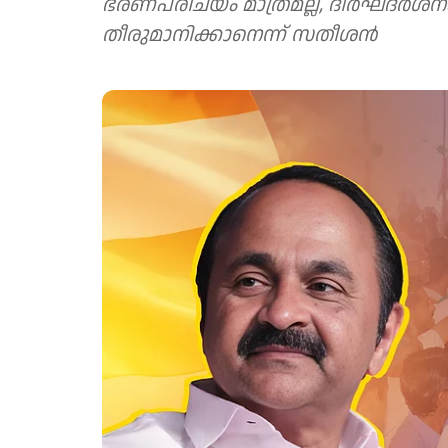
ഭരണപരിചയം മാത്രമല്ല, ദീർഘദർശനം 
തീരുമാനിക്കാനെന്ന് സതീശൻ