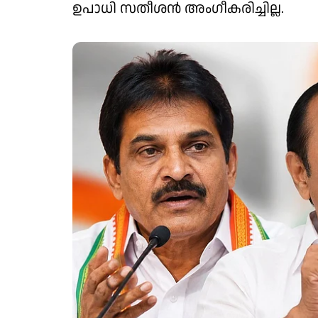
ഉപാധി സതീശൻ അംഗീകരിച്ചില്ല.