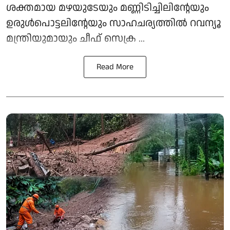
ശക്തമായ മഴയുടേയും മണ്ണിടിച്ചിലിന്റേയും
ഉരുള്‍പൊട്ടലിന്റേയും സാഹചര്യത്തില്‍ റവന്യൂ
മന്ത്രിയുമായും ചീഫ് സെക്ര ...
Read More