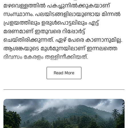
മഴവെള്ളത്തിൽ പകച്ചുനിൽക്കുകയാണ്
സംസ്ഥാനം. പലയിടങ്ങളിലായുണ്ടായ മിന്നൽ
പ്രളയത്തിലും ഉരുൾപൊട്ടലിലും എട്ട്
മരണമാണ് ഇതുവരെ റിപ്പോർട്ട്
ചെയ്തിരിക്കുന്നത്. ഏഴ് പേരെ കാണാനുമില്ല.
ആശങ്കയുടെ മുൾമുനയിലാണ് ഇന്നലത്തെ
ദിവസം കേരളം തള്ളിനീക്കിയത്.
Read More