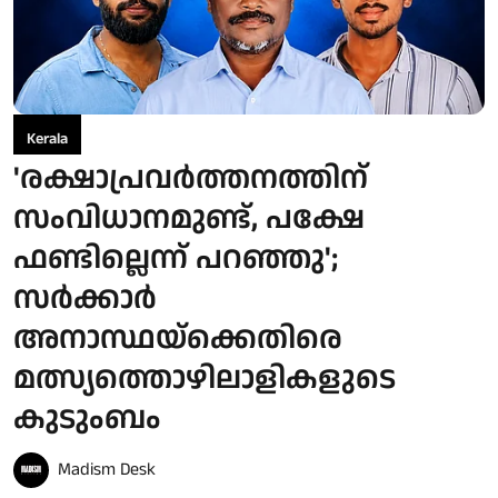
Kerala
'രക്ഷാപ്രവർത്തനത്തിന്
സംവിധാനമുണ്ട്, പക്ഷേ
ഫണ്ടില്ലെന്ന് പറഞ്ഞു';
സർക്കാർ
അനാസ്ഥയ്ക്കെതിരെ
മത്സ്യത്തൊഴിലാളികളുടെ
കുടുംബം
Madism Desk