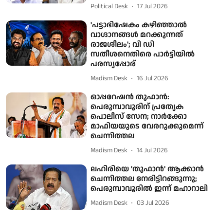
Political Desk
17 Jul 2026
'പട്ടാഭിഷേകം കഴിഞ്ഞാൽ
വാഗ്ദാനങ്ങൾ മറക്കുന്നത്
രാജശീലം'; വി ഡി
സതീശനെതിരെ പാർട്ടിയിൽ
പരസ്യപ്പോര്
Madism Desk
16 Jul 2026
ഓപ്പറേഷന്‍ തൂഫാന്‍:
പെരുമ്പാവൂരിന് പ്രത്യേക
പൊലീസ് സേന; നാർക്കോ
മാഫിയയുടെ വേരറുക്കുമെന്ന്
ചെന്നിത്തല
Madism Desk
14 Jul 2026
ലഹിരിയെ 'തൂഫാൻ' ആക്കാൻ
ചെന്നിത്തല നേരിട്ടിറങ്ങുന്നു;
പെരുമ്പാവൂരില്‍ ഇന്ന് മഹാറാലി
Madism Desk
03 Jul 2026