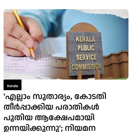
Kerala
'എല്ലാം സുതാര്യം, കോടതി
തീര്‍പ്പാക്കിയ പരാതികള്‍
പുതിയ ആക്ഷേപമായി
ഉന്നയിക്കുന്നു'; നിയമന