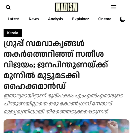
Latest
News
Analysis
Explainer
Cinema
Sports
Kerala
​ഗ്രൂപ്പ് സമവാക്യങ്ങൾ
തകർത്തെറിഞ്ഞ് സതീശ
വിജയം; ജനപിന്തുണയ്ക്ക്
മുന്നിൽ മുട്ടുമടക്കി
ഹൈക്കമാൻഡ്
ഇതാദ്യമായിട്ടാണ് ഭൂരിപക്ഷം എംഎല്‍എമാരുടെ
പിന്തുണയില്ലാതെ ഒരു കോൺഗ്രസ് നേതാവ്
മുഖ്യമന്ത്രിയായി തിരഞ്ഞെടുക്കപ്പെടുന്നത്